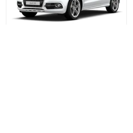
Q5 (8R) – Rabattre
19
automatiquement les
Mai
rétroviseurs
```html Objectif : Permettre le rabattement automatique des
rétroviseurs lors du verrouillage du véhicule, et inclure l'option
dans le menu MMI. Méthodologie : 1 – Avec le moteur éteint et
le contact coupé, connectez votre câble officiel VAG-COM
VCDS à l'ordinateur puis branchez l'autre extrémité dans la
prise diagnostique de votre...
By
SB - OBD Diag
Tutoriel VCDS
0 Comments
READ MORE...