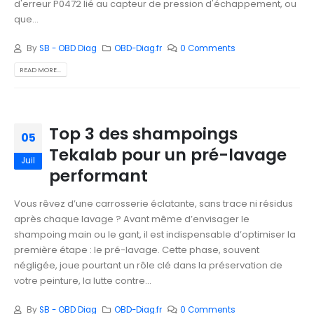
d'erreur P0472 lié au capteur de pression d'échappement, ou
que...
By
SB - OBD Diag
OBD-Diag.fr
0 Comments
READ MORE...
Top 3 des shampoings
05
Tekalab pour un pré-lavage
Juil
performant
Vous rêvez d’une carrosserie éclatante, sans trace ni résidus
après chaque lavage ? Avant même d’envisager le
shampoing main ou le gant, il est indispensable d’optimiser la
première étape : le pré-lavage. Cette phase, souvent
négligée, joue pourtant un rôle clé dans la préservation de
votre peinture, la lutte contre...
By
SB - OBD Diag
OBD-Diag.fr
0 Comments