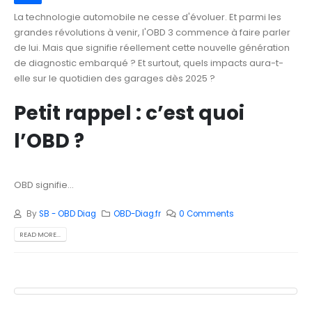
La technologie automobile ne cesse d'évoluer. Et parmi les
grandes révolutions à venir, l'OBD 3 commence à faire parler
de lui. Mais que signifie réellement cette nouvelle génération
de diagnostic embarqué ? Et surtout, quels impacts aura-t-
elle sur le quotidien des garages dès 2025 ?
Petit rappel : c’est quoi
l’OBD ?
OBD signifie...
By
SB - OBD Diag
OBD-Diag.fr
0 Comments
READ MORE...