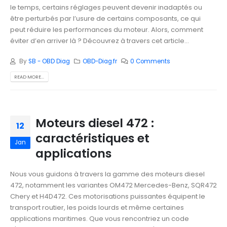
le temps, certains réglages peuvent devenir inadaptés ou
être perturbés par l’usure de certains composants, ce qui
peut réduire les performances du moteur. Alors, comment
éviter d’en arriver là ? Découvrez à travers cet article...
By
SB - OBD Diag
OBD-Diag.fr
0 Comments
READ MORE...
Moteurs diesel 472 :
12
caractéristiques et
Jan
applications
Nous vous guidons à travers la gamme des moteurs diesel
472, notamment les variantes OM472 Mercedes-Benz, SQR472
Chery et H4D472. Ces motorisations puissantes équipent le
transport routier, les poids lourds et même certaines
applications maritimes. Que vous rencontriez un code