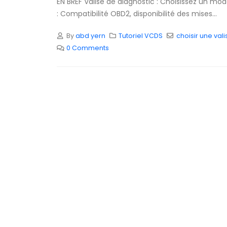
EN BREF Valise de diagnostic : Choisissez un mod
: Compatibilité OBD2, disponibilité des mises...
By
abd yern
Tutoriel VCDS
choisir une vali
0 Comments