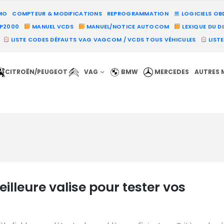
MO
COMPTEUR & MODIFICATIONS
REPROGRAMMATION
LOGICIELS OB
PP2000
MANUEL VCDS
MANUEL/NOTICE AUTOCOM
LEXIQUE DU D
LISTE CODES DÉFAUTS VAG VAGCOM / VCDS TOUS VÉHICULES
LIST
CITROËN/PEUGEOT
VAG
BMW
MERCEDES
AUTRES 
lleure valise pour tester vos