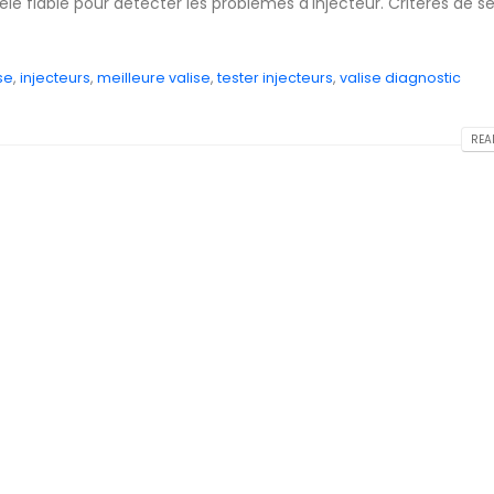
èle fiable pour détecter les problèmes d'injecteur. Critères de s
se
,
injecteurs
,
meilleure valise
,
tester injecteurs
,
valise diagnostic
READ