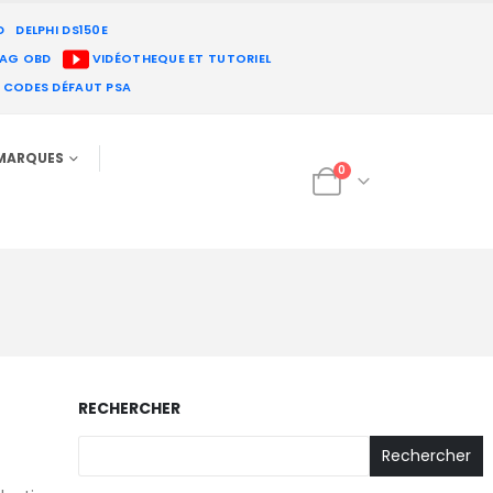
D
DELPHI DS150E
IAG OBD
VIDÉOTHEQUE ET TUTORIEL
E CODES DÉFAUT PSA
MARQUES
0
RECHERCHER
Rechercher