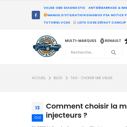
VALISE OBD DIAGNOSTIC
ANTIDÉMARRAGE & IM
MANUEL D’UTILISATION DIAGBOX PSA NOTICE 
TUTORIEL VCDS
LISTE CODE DÉFAUT CANCLIP
MULTI-MARQUES
RENAULT
ACCUEIL
BLOG
TAG -
CHOISIR UNE VALISE
Comment choisir la mei
13
injecteurs ?
Oct