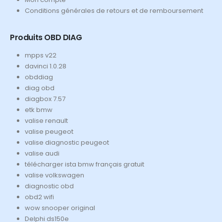
Conditions générales de retours et de remboursement
Produits OBD DIAG
mpps v22
davinci 1.0.28
obddiag
diag obd
diagbox 7.57
etk bmw
valise renault
valise peugeot
valise diagnostic peugeot
valise audi
télécharger ista bmw français gratuit
valise volkswagen
diagnostic obd
obd2 wifi
wow snooper original
Delphi ds150e