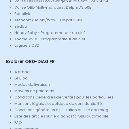
Valise OBD VAG Volkswagen Audi Seat - VAS 5054
Valise OBD Multi-marques : Delphi DS150E
Renolink
Autocom/Delphi/Wow - Delphi DS150E
Zedbull
Handy Baby - Programmateur de clef
Xhorse VVDI - Programmateur de clef
Logiciels OBD
Explorer OBD-DIAG.FR
À propos
Le Blog
Modes de livraison
Moyens de paiement
Conditions Générales de Ventes pour les particuliers
Mentions légales et politique de confidentialité
Conditions générales d'utilisation du site obd diag
Liste des articles sur le diagnostic OBD automobile
FAQ
Mon compte