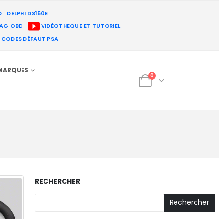
D
DELPHI DS150E
IAG OBD
VIDÉOTHEQUE ET TUTORIEL
E CODES DÉFAUT PSA
MARQUES
0
RECHERCHER
Rechercher