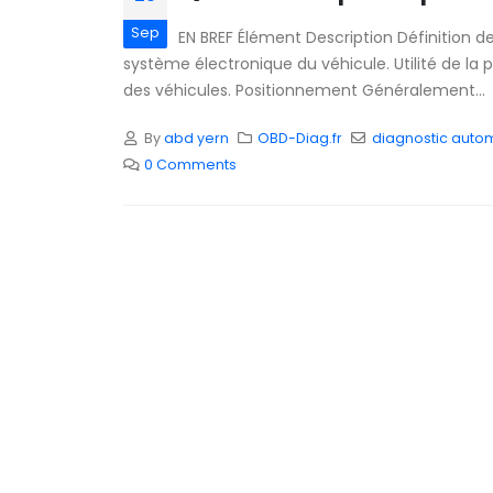
Sep
EN BREF Élément Description Définition d
système électronique du véhicule. Utilité de la 
des véhicules. Positionnement Généralement...
By
abd yern
OBD-Diag.fr
diagnostic auto
0 Comments