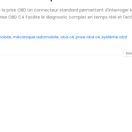
e la prise OBD Un connecteur standard permettant d'interroger l
prise OBD C4 Facilite le diagnostic complet en temps réel et l'ent
mobile
,
mécanique automobile
,
obd c4
,
prise obd c4
,
système obd
READ