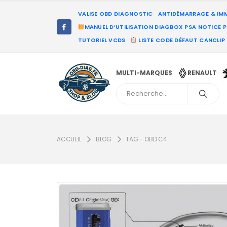
VALISE OBD DIAGNOSTIC
ANTIDÉMARRAGE & IM
MANUEL D’UTILISATION DIAGBOX PSA NOTICE 
TUTORIEL VCDS
LISTE CODE DÉFAUT CANCLIP
MULTI-MARQUES
RENAULT
ACCUEIL
BLOG
TAG -
OBD C4