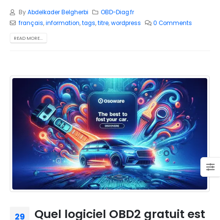
By
Abdelkader Belgherbi
OBD-Diag.fr
français
,
information
,
tags
,
titre
,
wordpress
0 Comments
READ MORE...
Quel logiciel OBD2 gratuit est
29