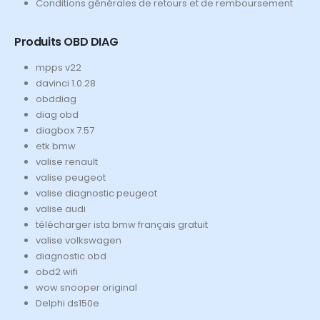
Conditions générales de retours et de remboursement
Produits OBD DIAG
mpps v22
davinci 1.0.28
obddiag
diag obd
diagbox 7.57
etk bmw
valise renault
valise peugeot
valise diagnostic peugeot
valise audi
télécharger ista bmw français gratuit
valise volkswagen
diagnostic obd
obd2 wifi
wow snooper original
Delphi ds150e