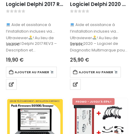
Logiciel Delphi 2017 REV3 – TÉLÉCHARGEMENT
Logiciel Delphi 2020 – TÉLÉCHARGEMENT
0
sur 5
0
sur 5
Aide et assistance à
Aide et assistance à
l’installation incluses via
l’installation incluses via
Ultraviewer
! Au lieu de
Ultraviewer
! Au lieu de
Logiciel Delphi 2017 REV3 –
Delphi 2020 – Logiciel de
39.99€
39.99€
Description et
Diagnostic Multimarque pour
fonctionnalitésLe Logiciel
Véhicules Légers et
19,90
€
25,90
€
Delphi 2017 REV3 est un outil
UtilitairesLe Delphi 2020 est un
de diagnostic multimarque…
logiciel de…
AJOUTER AU PANIER
AJOUTER AU PANIER
PROMO - JUSQU'À 48% !