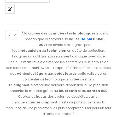
À la croisée
des avancées technologiques
et de la
mécanique automobile, la
valise
Delphi
DS150E
2023
se révèle être le graal pour
tout
mécanicien
ou
technicien
en quête de perfection.
Imaginez un outil qui non seulement dialogue avec votre
véhicule mais révèle de même les secrets les plus enfouis de
son fonctionnement. Avec sa capacité à interpréter les données
des
véhicules légers
aux
poids lourds
, cette valise est un
concentré de technologie à portée de main.
Le
diagnostic
prend une nouvelle dimension, où la précision
rencontre la mobilité grâce au
Bluetooth
et au
cordon USB
.
Oubliez les tracas des systèmes obsolètes, car ici,
chaque
scanner diagnostic
est une porte ouverte sur la
résolution de vos problèmes les plus complexes. Prêt pour un tour
d’horizon complet ?