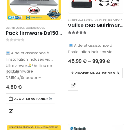
ANTIDÉMARRAGE & IMMO
,
DELPHI DS150E
,
MULT
Valise OBD Multimarque Multidiag Pro TCS 2020.23
DELPHI DS150E
,
LOGICIELS OBD
Pack firmware Ds150e/Snooper – Téléchargement
4.8
sur 5
Aide et assistance à
0
sur 5
l’installation incluses via
Aide et assistance à
TeamViewer
!
l’installation incluses via
45,99
€
–
99,99
€
Ultraviewer
! Au lieu de
Pack firmware
39.99€
CHOISIR MA VALISE OBD
DS150e/Snooper –
Description et fonctionnalités
4,80
€
Le Pack firmware
DS150e/Snooper est un
AJOUTER AU PANIER
ensemble de…