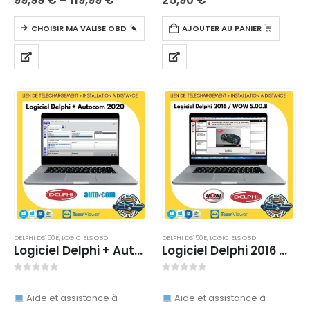
DS150E est un outil de
Logiciel Autocom est une
diagnostic…
solution de diagnostic…
CHOISIR MA VALISE OBD
AJOUTER AU PANIER
DELPHI DS150E
,
LOGICIELS OBD
DELPHI DS150E
,
LOGICIELS OBD
Logiciel Delphi + Autocom 2020 – TÉLÉCHARGEMENT
Logiciel Delphi 2016 & WOW 5.00.8 – TELECHARGEMENT
0
sur 5
0
sur 5
Aide et assistance à
Aide et assistance à