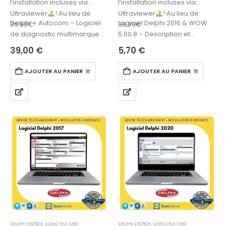
l’installation incluses via
l’installation incluses via
Ultraviewer
! Au lieu de
Ultraviewer
! Au lieu de
Delphi + Autocom – Logiciel
Logiciel Delphi 2016 & WOW
39.99€
39.99€
de diagnostic multimarque
5.00.8 – Description et
pour véhicules légers et
fonctionnalitésDelphi 2016 et
39,00
€
5,70
€
poids lourdsLe Logiciel Delphi
WOW 5.00.8 sont des logiciels
+ Autocom…
de…
AJOUTER AU PANIER
AJOUTER AU PANIER
DELPHI DS150E
,
LOGICIELS OBD
DELPHI DS150E
,
LOGICIELS OBD