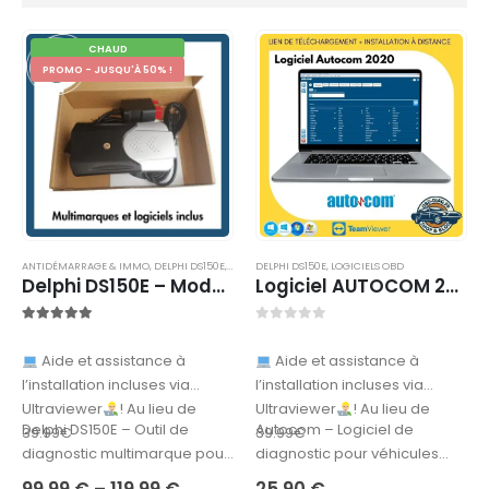
CHAUD
PROMO - JUSQU'À 50% !
ANTIDÉMARRAGE & IMMO
,
DELPHI DS150E
,
MULTI-MARQUES
DELPHI DS150E
,
VALISE OBD DIAGNOSTIC
,
LOGICIELS OBD
Delphi DS150E – Modèle 2024 – multi-marques – Bluetooth & USB – Delphi ds150e
Logiciel AUTOCOM 2021 – TÉLÉCHARGEMENT
4.88
sur 5
0
sur 5
Aide et assistance à
Aide et assistance à
l’installation incluses via
l’installation incluses via
Ultraviewer
! Au lieu de
Ultraviewer
! Au lieu de
Delphi DS150E – Outil de
Autocom – Logiciel de
39.99€
39.99€
diagnostic multimarque pour
diagnostic pour véhicules
voitures et camionsLe Delphi
légers et poids lourdsLe
99,99
€
–
119,99
€
25,90
€