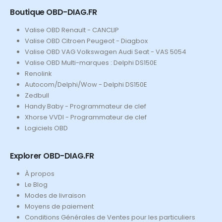
Boutique OBD-DIAG.FR
Valise OBD Renault - CANCLIP
Valise OBD Citroen Peugeot - Diagbox
Valise OBD VAG Volkswagen Audi Seat - VAS 5054
Valise OBD Multi-marques : Delphi DS150E
Renolink
Autocom/Delphi/Wow - Delphi DS150E
Zedbull
Handy Baby - Programmateur de clef
Xhorse VVDI - Programmateur de clef
Logiciels OBD
Explorer OBD-DIAG.FR
À propos
Le Blog
Modes de livraison
Moyens de paiement
Conditions Générales de Ventes pour les particuliers