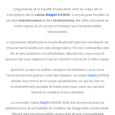
L’ergonomie et la facilité d’utilisation sont au cœur de la
conception de la
valise
Delphi
DS150E
. Conçue pour faciliter la
vie des
mécaniciens
et des
techniciens
, elle offre une prise en
main rapide et un accès immédiat aux fonctionnalités
nécessaires.
L’autonomie offerte par le mode Bluetooth permet une liberté de
mouvement inédite lors des diagnostics. Fini les contraintes des
fils et des positions inconfortables, désormais, vous avez le
pouvoir de vous déplacer tout en restant connecté à votre valise.
Ajoutons à cela un boîtier compact et résistant, conçu pour
l’environnement parfois rude des ateliers. La valise
Delphi
DS150E
résiste aux chocs et à l’usure quotidienne, ce qui en fait un
investissement durable et fiable pour tous ceux qui veulent
donner le meilleur à leur clientèle.
La nouvelle valise
Delphi
DS150E 2023 est reconnue pour sa
performance et sa fiabilité en matière de diagnostic automobile.
Offrant des fonctionnalités avancées et une compatibilité