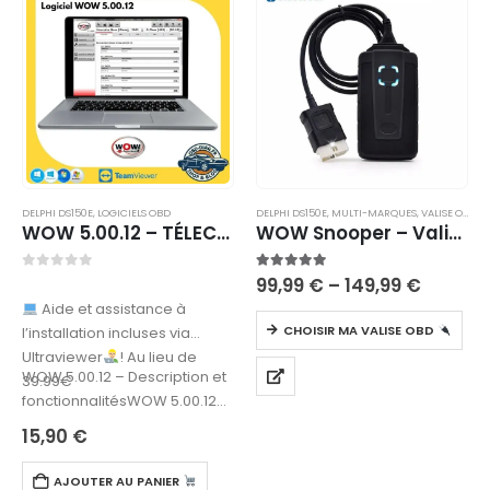
DELPHI DS150E
,
LOGICIELS OBD
DELPHI DS150E
,
MULTI-MARQUES
,
VALISE OBD DIAGNOSTIC
WOW 5.00.12 – TÉLECHARGEMENT
WOW Snooper – Valise OBD Multimarque, Outil de Diagnostic Automobile V5.00.8 R2 DELPHI DS 150e, Bluetooth, Multilingue
0
sur 5
4.9
sur 5
99,99
€
–
149,99
€
Aide et assistance à
CHOISIR MA VALISE OBD
l’installation incluses via
Ultraviewer
! Au lieu de
WOW 5.00.12 – Description et
39.99€
fonctionnalitésWOW 5.00.12
est un logiciel de diagnostic
15,90
€
avancé utilisé par les
professionnels de…
AJOUTER AU PANIER