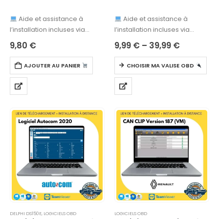
0
sur 5
0
sur 5
Aide et assistance à
Aide et assistance à
l’installation incluses via
l’installation incluses via
Ultraviewer
! Au lieu de
Ultraviewer
! Au lieu de
9,80
€
9,99
€
–
39,99
€
39.99€
39.99€
AJOUTER AU PANIER
CHOISIR MA VALISE OBD
DELPHI DS150E
,
LOGICIELS OBD
LOGICIELS OBD