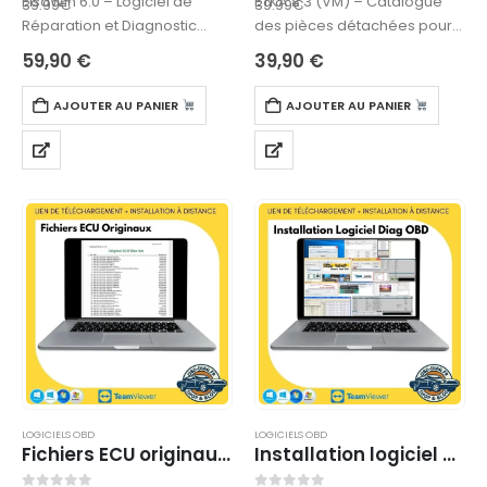
ElsaWin 6.0 – Logiciel de
ETKA 8.3 (VM) – Catalogue
39.99€
39.99€
Réparation et Diagnostic
des pièces détachées pour
pour Volkswagen, Audi, Seat,
le groupe VolkswagenETKA
59,90
€
39,90
€
SkodaLe ElsaWin 6.0 est un
8.3 est un logiciel essentiel
logiciel…
pour…
AJOUTER AU PANIER
AJOUTER AU PANIER
LOGICIELS OBD
LOGICIELS OBD
Fichiers ECU originaux – TÉLÉCHARGEMENT
Installation logiciel de diagnostique (A distance)