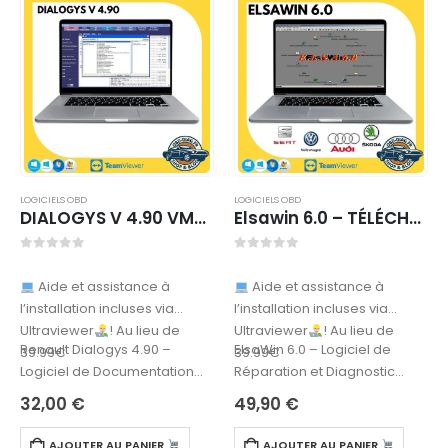
LOGICIELS OBD
LOGICIELS OBD
DIALOGYS V 4.90 VMware – TÉLÉCHARGEMENT
Elsawin 6.0 – TÉLÉCHARGEMENT
0
sur 5
0
sur 5
Aide et assistance à
Aide et assistance à
l’installation incluses via
l’installation incluses via
Ultraviewer
! Au lieu de
Ultraviewer
! Au lieu de
Renault Dialogys 4.90 –
ElsaWin 6.0 – Logiciel de
39.99€
39.99€
Logiciel de Documentation
Réparation et Diagnostic
Technique et Catalogue de
pour VW, Audi, Seat, SkodaLe
32,00
€
49,90
€
Pièces
ElsaWin 6.0 est un logiciel…
Le Renault Dialogys 4.90 est…
AJOUTER AU PANIER
AJOUTER AU PANIER