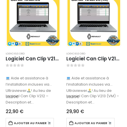
LOGICIELS OBD
LOGICIELS OBD
Logiciel Can Clip V212 – TÉLÉCHARGEMENT
Logiciel Can Clip V213 (VM) – TÉLÉCHARGEMENT
0
sur 5
0
sur 5
Aide et assistance à
Aide et assistance à
l’installation incluses via
l’installation incluses via
Ultraviewer
! Au lieu de
Ultraviewer
! Au lieu de
Logiciel Can Clip V212 –
Logiciel Can Clip V213 (VM) –
39.99€
39.99€
Description et
Description et
fonctionnalitésCan Clip V212
fonctionnalitésCan Clip V213
22,90
€
29,90
€
est un logiciel de diagnostic
est un logiciel de diagnostic
OBD2 conçu pour…
OBD conçu…
AJOUTER AU PANIER
AJOUTER AU PANIER