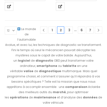
Le monde
…
1
2
3
6
7
de
l’automobile
évolue, et avec lui, les techniques de diagnostic se transforment.
Fini le temps où seul le mécanicien pouvait décrypter les
mystères sous le capot de votre bolide. Aujourd’hui,
un
logiciel
de
diagnostic
OBD peut transformer votre
ordinateur,
smartphone
ou
tablette
en une
véritable
valise
de
diagnostique
multimarque. Mais quel
programme choisir, et comment s’assurer qu’il répondra à vos
besoins spécifiques ? Telle est la mission que nous nous
apprêtons à accomplir ensemble : une
comparaison
éclairée
des meilleurs outils du
marché
, pour optimiser
les
opérations
de
maintenance
et d’analyse des
données
de
votre véhicule.