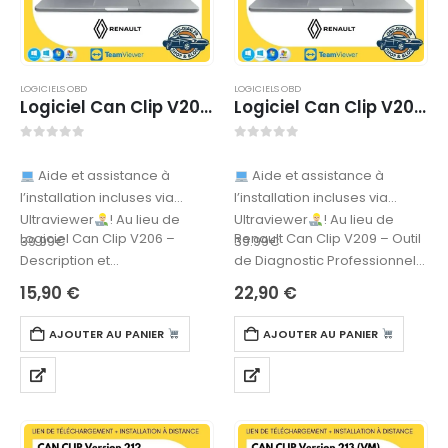
LOGICIELS OBD
LOGICIELS OBD
Logiciel Can Clip V206 – TÉLÉCHARGEMENT
Logiciel Can Clip V209 (VM) – TÉLÉCHARGEMENT
0
sur 5
0
sur 5
Aide et assistance à
Aide et assistance à
l’installation incluses via
l’installation incluses via
Ultraviewer
! Au lieu de
Ultraviewer
! Au lieu de
Logiciel Can Clip V206 –
Renault Can Clip V209 – Outil
39.99€
39.99€
Description et
de Diagnostic Professionnel
fonctionnalitésCan Clip V206
pour Renault et DaciaLe
15,90
€
22,90
€
est un logiciel de diagnostic
Renault Can Clip V209 est…
OBD dédié aux…
AJOUTER AU PANIER
AJOUTER AU PANIER