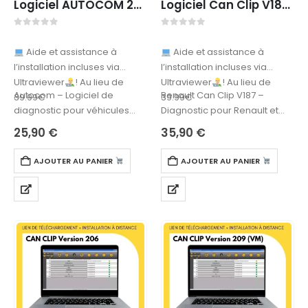
Logiciel AUTOCOM 2021 – TÉLÉCHARGEMENT
Logiciel Can Clip V187 FullPack (VMware) – TÉLÉCHARGEMENT
0
sur 5
0
sur 5
Aide et assistance à
Aide et assistance à
l’installation incluses via
l’installation incluses via
Ultraviewer
! Au lieu de
Ultraviewer
! Au lieu de
Autocom – Logiciel de
Renault Can Clip V187 –
39.99€
39.99€
diagnostic pour véhicules
Diagnostic pour Renault et
légers et poids lourdsLe
Dacia (VMware)Le Renault
25,90
€
35,90
€
Logiciel Autocom est une
Can Clip V187 est un logiciel…
solution de diagnostic…
AJOUTER AU PANIER
AJOUTER AU PANIER