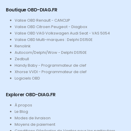
Boutique OBD-DIAG.FR
Valise OBD Renault - CANCLIP
Valise OBD Citroen Peugeot - Diagbox
Valise OBD VAG Volkswagen Audi Seat - VAS 5054
Valise OBD Multi-marques : Delphi DS150E
Renolink
Autocom/Delphi/Wow - Delphi DS150E
Zedbull
Handy Baby - Programmateur de clef
Xhorse VVDI - Programmateur de clef
Logiciels OBD
Explorer OBD-DIAG.FR
À propos
Le Blog
Modes de livraison
Moyens de paiement
Conditions Générales de Ventes pour les particuliers