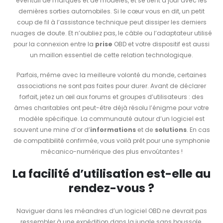
éventail de marques et de modèles, et se tient à jour avec les
dernières sorties automobiles. Si le cœur vous en dit, un petit
coup de fil à l’assistance technique peut dissiper les derniers
nuages de doute. Et n’oubliez pas, le câble ou l’adaptateur utilisé
pour la connexion entre la
prise
OBD et votre dispositif est aussi
un maillon essentiel de cette relation technologique.
Parfois, même avec la meilleure volonté du monde, certaines
associations ne sont pas faites pour durer. Avant de déclarer
forfait, jetez un œil aux forums et groupes d’utilisateurs : des
âmes charitables ont peut-être déjà résolu l’énigme pour votre
modèle spécifique. La communauté autour d’un logiciel est
souvent une mine d’or d’
informations
et de
solutions
. En cas
de compatibilité confirmée, vous voilà prêt pour une symphonie
mécanico-numérique des plus envoûtantes !
La facilité d’utilisation est-elle au
rendez-vous ?
Naviguer dans les méandres d’un logiciel OBD ne devrait pas
ressembler à une expédition dans la jungle sans boussole.