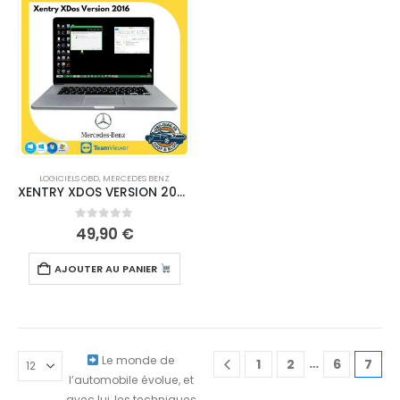
LOGICIELS OBD
,
MERCEDES BENZ
XENTRY XDOS VERSION 2021.6.4 – TELECHARGEMENT
0
sur 5
49,90
€
AJOUTER AU PANIER
Le monde de
…
1
2
6
7
l’automobile évolue, et
avec lui, les techniques