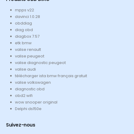
mpps v22
davinci 1.0.28
obddiag
diag obd
diagbox 7.57
etk bmw
valise renault
valise peugeot
valise diagnostic peugeot
valise audi
télécharger ista bmw français gratuit
valise volkswagen
diagnostic obd
obd2 wifi
wow snooper original
Delphi ds150e
Suivez-nous