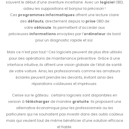
souvent le début d’une aventure incertaine. Avec un
logiciel
OBD,
adieu les suppositions et bonjour la précision !
Ces
programmes informatiques
offrent une lecture claire
des
défauts
, directement depuis la
prise
OBD de
votre
véhicule
. Ils permettent d’accéder aux
précieuses
informations
envoyées par l’
ordinateur
de bord
pour un diagnostic rapide et sûr.
Mais ce n’est pas tout ! Ces logiciels peuvent de plus être utilisés
pour des opérations de maintenance préventive. Grâce à une
interface intuitive, ils offrent une vision globale de l’état de santé
de votre voiture. Ainsi, les professionnels comme les amateurs
éclairés peuvent prendre les devants, évitant ainsi des
réparations coûteuses et imprévues.
Cerise sur le gâteau : certains logiciels sont disponibles en
version à
télécharger
de manière
gratuite
. Ils proposent une
alternative économique pour les professionnels ou les
particuliers qui ne souhaitent pas investir dans des outils coûteux
mais qui veulent tout de même bénéficier d’une solution efficace
et fiable.