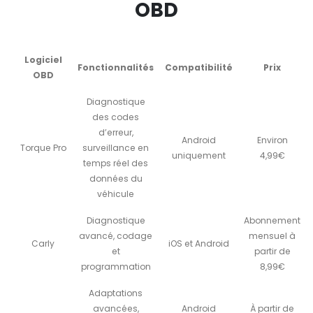
OBD
Logiciel
Fonctionnalités
Compatibilité
Prix
OBD
Diagnostique
des codes
d’erreur,
Android
Environ
Torque Pro
surveillance en
uniquement
4,99€
temps réel des
données du
véhicule
Diagnostique
Abonnement
avancé, codage
mensuel à
Carly
iOS et Android
et
partir de
programmation
8,99€
Adaptations
avancées,
Android
À partir de