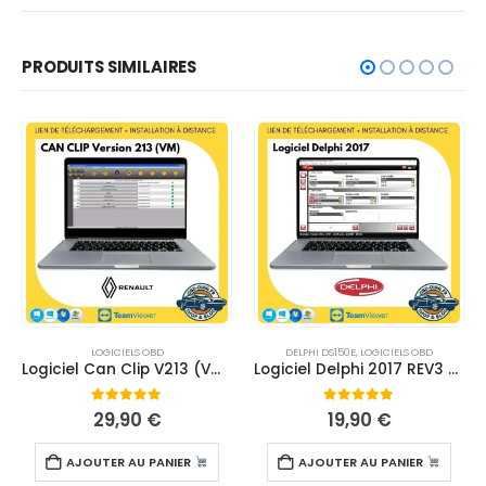
PRODUITS SIMILAIRES
LOGICIELS OBD
DELPHI DS150E
,
LOGICIELS OBD
Logiciel Can Clip V213 (VM) – TÉLÉCHARGEMENT
Logiciel Delphi 2017 REV3 – TÉLÉCHARGEMENT
0
sur 5
0
sur 5
29,90
€
19,90
€
AJOUTER AU PANIER
AJOUTER AU PANIER