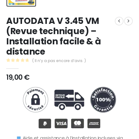
AUTODATA V 3.45 VM
(Revue technique) –
Installation facile & à
distance
( Il n’y a pas encore d’avis. )
0
Sur 5
19,00
€
Aide et assistance à l’installation incluses via