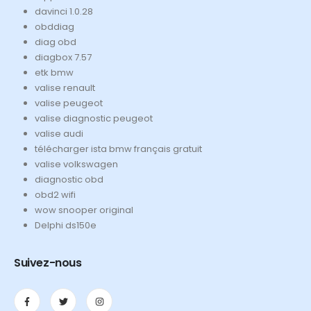
davinci 1.0.28
obddiag
diag obd
diagbox 7.57
etk bmw
valise renault
valise peugeot
valise diagnostic peugeot
valise audi
télécharger ista bmw français gratuit
valise volkswagen
diagnostic obd
obd2 wifi
wow snooper original
Delphi ds150e
Suivez-nous