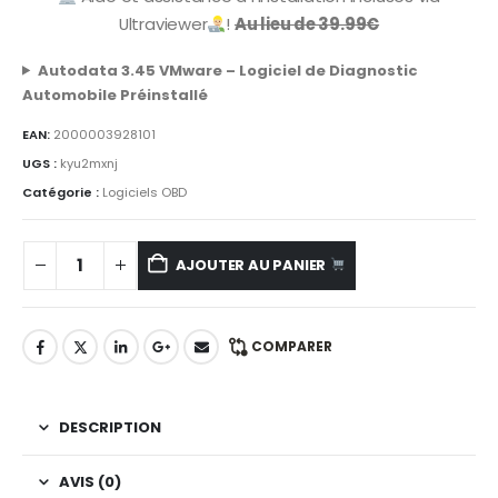
Ultraviewer
!
Au lieu de 39.99€
Autodata 3.45 VMware – Logiciel de Diagnostic
Automobile Préinstallé
EAN:
2000003928101
UGS :
kyu2mxnj
Catégorie :
Logiciels OBD
AJOUTER AU PANIER
COMPARER
DESCRIPTION
AVIS (0)