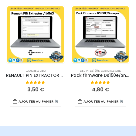
LOGICIELS OBD
DELPHI DS150E
,
LOGICIELS OBD
RENAULT PIN EXTRACTOR / IMMO REPAIR – TÉLÉCHARGEMENT
Pack firmware Ds150e/Snooper – Téléchargement
0
sur 5
0
sur 5
3,50
€
4,80
€
AJOUTER AU PANIER
AJOUTER AU PANIER