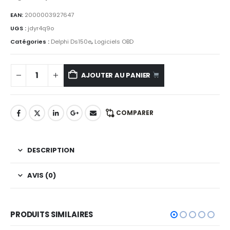
EAN:
2000003927647
UGS :
jdyr4q9o
Catégories :
Delphi Ds150e
,
Logiciels OBD
AJOUTER AU PANIER
COMPARER
DESCRIPTION
AVIS (0)
PRODUITS SIMILAIRES