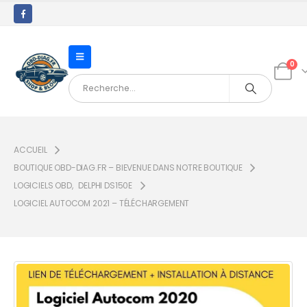
0
ACCUEIL
BOUTIQUE OBD-DIAG.FR – BIEVENUE DANS NOTRE BOUTIQUE
LOGICIELS OBD
,
DELPHI DS150E
LOGICIEL AUTOCOM 2021 – TÉLÉCHARGEMENT