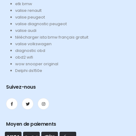
etk bmw
valise renault
valise peugeot
valise diagnostic peugeot
valise audi
télécharger ista bmw français gratuit
valise volkswagen
diagnostic obd
obd2 wifi
wow snooper original
Delphi ds150e
Suivez-nous
Moyen de paiements