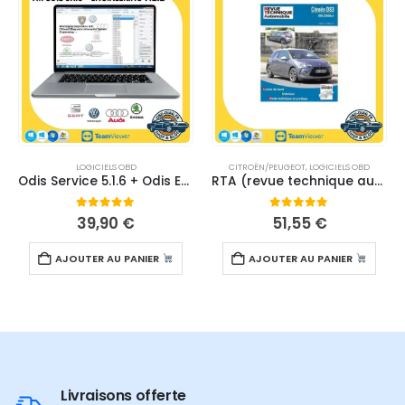
LOGICIELS OBD
CITROËN/PEUGEOT
,
LOGICIELS OBD
Odis Service 5.1.6 + Odis Engineering 9.2.2 (VM) – TELECHARGEMENT
RTA (revue technique automobile) Citroën – TELECHARGEMENT
0
sur 5
0
sur 5
39,90
€
51,55
€
AJOUTER AU PANIER
AJOUTER AU PANIER
Livraisons offerte