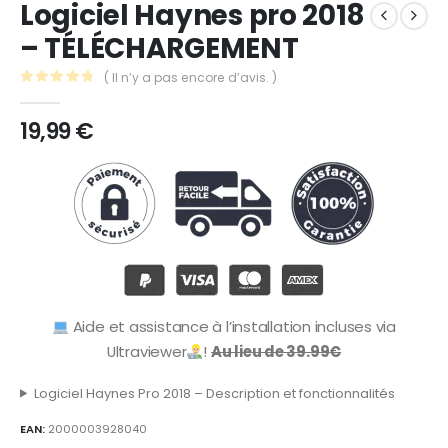
Logiciel Haynes pro 2018
– TÉLÉCHARGEMENT
( Il n’y a pas encore d’avis. )
0
Sur 5
19,99
€
Aide et assistance à l’installation incluses via
Ultraviewer
!
Au lieu de 39.99€
Logiciel Haynes Pro 2018 – Description et fonctionnalités
EAN:
2000003928040