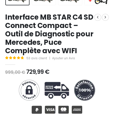
Interface MB STAR C4 SD
Connect Compact –
Outil de Diagnostic pour
Mercedes, Puce
Complète avec WIFI
53
avis client
|
Ajouter un Avis
4.96
Sur 5
729,99
€
999,00
€