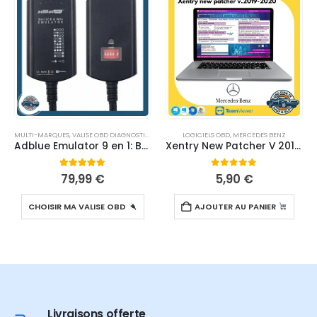
MULTI-MARQUES
,
VALISE OBD DIAGNOSTIC
,
VALISE RENAULT
LOGICIELS OBD
,
VOLVO
,
MERCEDES BENZ
Adblue Emulator 9 en 1: Boîte de Diagnostic pour Camion Lourd – Spécial ADBLUE
Xentry New Patcher V 2019-2020
5
sur 5
0
sur 5
79,99
€
5,90
€
CHOISIR MA VALISE OBD
AJOUTER AU PANIER
Livraisons offerte