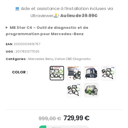
Aide et assistance à l’installation incluses via
Ultraviewer
!
Au lieu de 39.99€
MB Star C4 – Outil de diagnostic et de
programmation pour Mercedes-Benz
EAN:
2000003916757
UGS :
2017831377025
Catégories :
Mercedes Benz
,
Valise OBD Diagnostic
COLOR
729,99
€
999,00
€