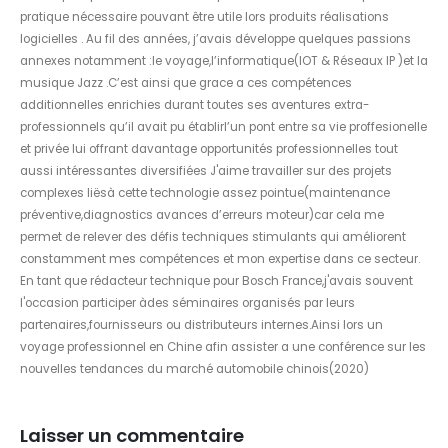
pratique nécessaire pouvant être utile lors produits réalisations
logicielles . Au fil des années, j’avais développe quelques passions
annexes notamment :le voyage,l’informatique(IOT & Réseaux IP )et la
musique Jazz .C’est ainsi que grace a ces compétences
additionnelles enrichies durant toutes ses aventures extra-
professionnels qu’il avait pu établirl’un pont entre sa vie proffesionelle
et privée lui offrant davantage opportunités professionnelles tout
aussi intéressantes diversifiées J'aime travailler sur des projets
complexes liësà cette technologie assez pointue(maintenance
préventive,diagnostics avances d’erreurs moteur)car cela me
permet de relever des défis techniques stimulants qui améliorent
constamment mes compétences et mon expertise dans ce secteur.
En tant que rédacteur technique pour Bosch France,j'avais souvent
l'occasion participer àdes séminaires organisés par leurs
partenaires,fournisseurs ou distributeurs internes.Ainsi lors un
voyage professionnel en Chine afin assister a une conférence sur les
nouvelles tendances du marché automobile chinois(2020)
Laisser un commentaire