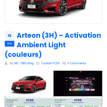
Arteon (3H) – Activation
15
Ambient Light
Mai
(couleurs)
By
SB - OBD Diag
Tutoriel VCDS
0 Comments