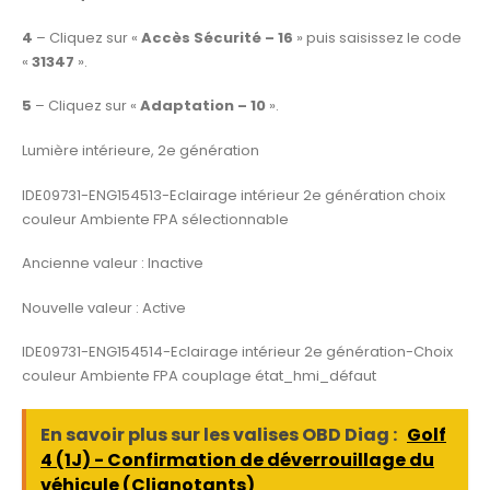
4
– Cliquez sur «
Accès Sécurité – 16
» puis saisissez le code
«
31347
».
5
– Cliquez sur «
Adaptation – 10
».
Lumière intérieure, 2e génération
IDE09731-ENG154513-Eclairage intérieur 2e génération choix
couleur Ambiente FPA sélectionnable
Ancienne valeur : Inactive
Nouvelle valeur : Active
IDE09731-ENG154514-Eclairage intérieur 2e génération-Choix
couleur Ambiente FPA couplage état_hmi_défaut
En savoir plus sur les valises OBD Diag :
Golf
4 (1J) - Confirmation de déverrouillage du
véhicule (Clignotants)