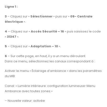
Ligne 1 :
3
– Cliquez sur «
Sélectionner
» puis sur «
09- Centrale
électrique
».
4
– Cliquez sur «
Accès Sécurité – 16
» puis saisissez le code
«
31347
».
5
– Cliquez sur «
Adaptation – 10
».
6
– Sur cette page, en haut, il y a un menu déroulant.
Dans ce menu, sélectionnez les canaux correspondant à :
Activer le menu « Éclairage d’ambiance » dans les paramètres
du MIB:
Canal: « Lumière intérieure: configuration lumineuse-Menu
Ambiance avec toutes zones »
– Nouvelle valeur: activée