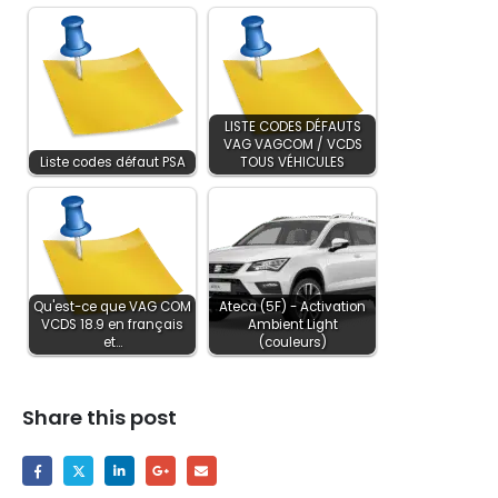
LISTE CODES DÉFAUTS
VAG VAGCOM / VCDS
Liste codes défaut PSA
TOUS VÉHICULES
Qu'est-ce que VAG COM
Ateca (5F) - Activation
VCDS 18.9 en français
Ambient Light
et…
(couleurs)
Share this post