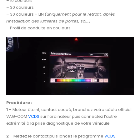
– 10 couleurs
– 30 couleurs
– 30 couleurs + LIN
(uniquement pour le retrofit, après
l’installation des lumières de portes, sol…)
– Profil de conduite en couleurs
Procédure :
1
– Moteur éteint, contact coupé, branchez votre câble officiel
VAG-COM
VCDS
sur l’ordinateur puis connectez l’autre
extrémité à la prise diagnostique de votre véhicule.
2
– Mettez le contact puis lancez le programme
VCDS
.