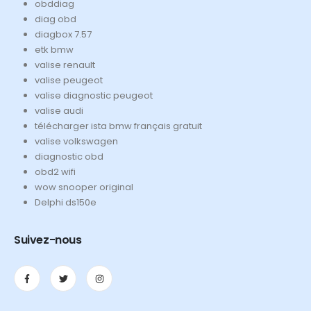
obddiag
diag obd
diagbox 7.57
etk bmw
valise renault
valise peugeot
valise diagnostic peugeot
valise audi
télécharger ista bmw français gratuit
valise volkswagen
diagnostic obd
obd2 wifi
wow snooper original
Delphi ds150e
Suivez-nous