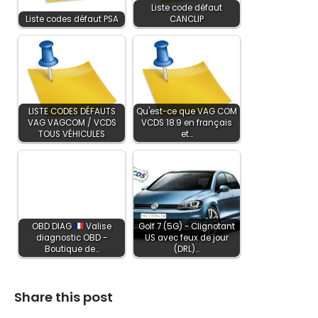
Liste code défaut
Liste codes défaut PSA
CANCLIP
LISTE CODES DÉFAUTS
Qu'est-ce que VAG COM
VAG VAGCOM / VCDS
VCDS 18.9 en français
TOUS VÉHICULES
et…
OBD DIAG
Valise
Golf 7 (5G) - Clignotant
diagnostic OBD -
US avec feux de jour
Boutique de…
(DRL)…
Share this post