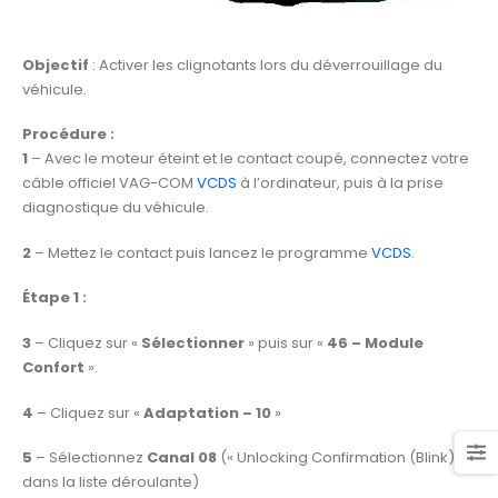
Objectif
: Activer les clignotants lors du déverrouillage du
véhicule.
Procédure :
1
– Avec le moteur éteint et le contact coupé, connectez votre
câble officiel VAG-COM
VCDS
à l’ordinateur, puis à la prise
diagnostique du véhicule.
2
– Mettez le contact puis lancez le programme
VCDS
.
Étape 1 :
3
– Cliquez sur «
Sélectionner
» puis sur «
46 – Module
Confort
».
4
– Cliquez sur «
Adaptation – 10
»
5
– Sélectionnez
Canal 08
(« Unlocking Confirmation (Blink) »
dans la liste déroulante)