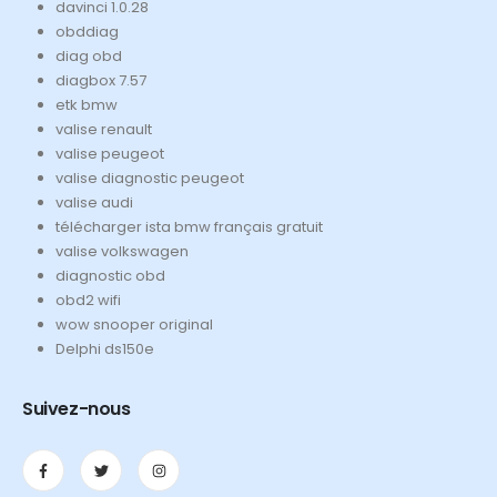
davinci 1.0.28
obddiag
diag obd
diagbox 7.57
etk bmw
valise renault
valise peugeot
valise diagnostic peugeot
valise audi
télécharger ista bmw français gratuit
valise volkswagen
diagnostic obd
obd2 wifi
wow snooper original
Delphi ds150e
Suivez-nous