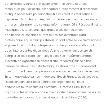
automobiles lyonnais afin approfondir mes connaissances
techniques pour ce secteur et acquérir suffisamment d’expérience
pratique nécessaire pouvant être utile lors produits réalisations
logicielles . Au fil des années, j’avais développe quelques passions
annexes notamment :le voyage,l’informatique(IOT & Réseaux IP )et la
musique Jazz .C’est ainsi que grace a ces compétences
additionnelles enrichies durant toutes ses aventures extra-
professionnels qu’il avait pu établirl’un pont entre sa vie proffesionelle
et privée lui offrant davantage opportunités professionnelles tout
aussi intéressantes diversifiées J'aime travailler sur des projets
complexes liësà cette technologie assez pointue(maintenance
préventive,diagnostics avances d’erreurs moteur)car cela me
permet de relever des défis techniques stimulants qui améliorent
constamment mes compétences et mon expertise dans ce secteur.
En tant que rédacteur technique pour Bosch France,j'avais souvent
l'occasion participer àdes séminaires organisés par leurs
partenaires,fournisseurs ou distributeurs internes.Ainsi lors un
voyage professionnel en Chine afin assister a une conférence sur les
nouvelles tendances du marché automobile chinois(2020)