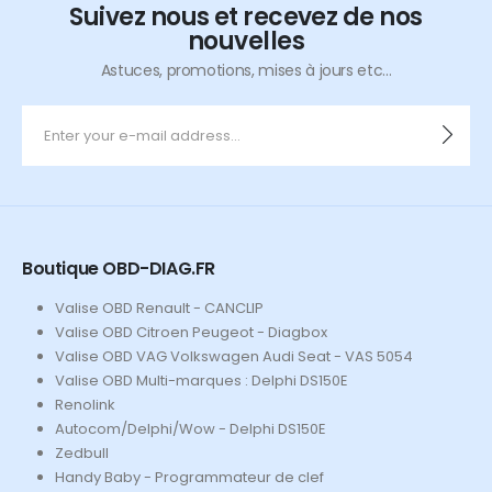
Suivez nous et recevez de nos
nouvelles
Astuces, promotions, mises à jours etc...
Boutique OBD-DIAG.FR
Valise OBD Renault - CANCLIP
Valise OBD Citroen Peugeot - Diagbox
Valise OBD VAG Volkswagen Audi Seat - VAS 5054
Valise OBD Multi-marques : Delphi DS150E
Renolink
Autocom/Delphi/Wow - Delphi DS150E
Zedbull
Handy Baby - Programmateur de clef