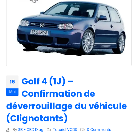
Golf 4 (1J) –
16
Confirmation de
Mai
déverrouillage du véhicule
(Clignotants)
By
SB - OBD Diag
Tutoriel VCDS
0 Comments