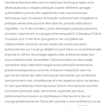
carrière professionnelle comme rédacteur technique après avoir
effectué plusieurs stages pratiques auprès différents garages
automobiles lyonnais afin approfondir mes connaissances
techniques pour ce secteur et acquérir suffisamment d’expérience
pratique nécessaire pouvant être utile lors produits réalisations
logicielles . Au fil des années, j’avais développe quelques passions
annexes notamment :le voyage,l’informatique(IOT & Réseaux IP )et la
musique Jazz .C’est ainsi que grace a ces compétences
additionnelles enrichies durant toutes ses aventures extra-
professionnels qu’il avait pu établirl’un pont entre sa vie proffesionelle
et privée lui offrant davantage opportunités professionnelles tout
aussi intéressantes diversifiées J'aime travailler sur des projets
complexes liësà cette technologie assez pointue(maintenance
préventive,diagnostics avances d’erreurs moteur)car cela me
permet de relever des défis techniques stimulants qui améliorent
constamment mes compétences et mon expertise dans ce secteur.
En tant que rédacteur technique pour Bosch France,j'avais souvent
l'occasion participer àdes séminaires organisés par leurs
partenaires,fournisseurs ou distributeurs internes.Ainsi lors un
voyage professionnel en Chine afin assister a une conférence sur les