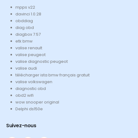
mpps v22
davinci 1.0.28
obddiag
diag obd
diagbox 7.57
etk bmw
valise renault
valise peugeot
valise diagnostic peugeot
valise audi
télécharger ista bmw français gratuit
valise volkswagen
diagnostic obd
obd2 wifi
wow snooper original
Delphi ds150e
Suivez-nous