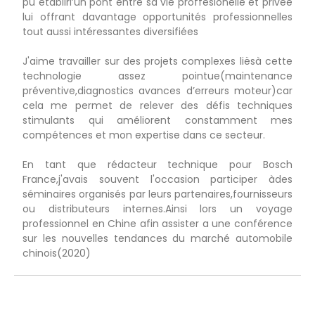
pu établirl’un pont entre sa vie proffesionelle et privée
lui offrant davantage opportunités professionnelles
tout aussi intéressantes diversifiées
J'aime travailler sur des projets complexes liësà cette
technologie assez pointue(maintenance
préventive,diagnostics avances d’erreurs moteur)car
cela me permet de relever des défis techniques
stimulants qui améliorent constamment mes
compétences et mon expertise dans ce secteur.
En tant que rédacteur technique pour Bosch
France,j'avais souvent l'occasion participer àdes
séminaires organisés par leurs partenaires,fournisseurs
ou distributeurs internes.Ainsi lors un voyage
professionnel en Chine afin assister a une conférence
sur les nouvelles tendances du marché automobile
chinois(2020)