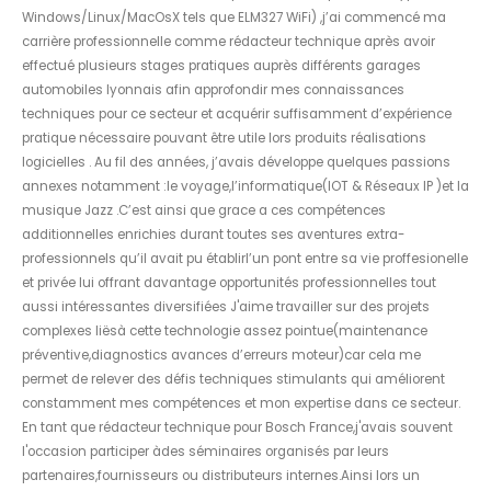
Windows/Linux/MacOsX tels que ELM327 WiFi) ,j’ai commencé ma
carrière professionnelle comme rédacteur technique après avoir
effectué plusieurs stages pratiques auprès différents garages
automobiles lyonnais afin approfondir mes connaissances
techniques pour ce secteur et acquérir suffisamment d’expérience
pratique nécessaire pouvant être utile lors produits réalisations
logicielles . Au fil des années, j’avais développe quelques passions
annexes notamment :le voyage,l’informatique(IOT & Réseaux IP )et la
musique Jazz .C’est ainsi que grace a ces compétences
additionnelles enrichies durant toutes ses aventures extra-
professionnels qu’il avait pu établirl’un pont entre sa vie proffesionelle
et privée lui offrant davantage opportunités professionnelles tout
aussi intéressantes diversifiées J'aime travailler sur des projets
complexes liësà cette technologie assez pointue(maintenance
préventive,diagnostics avances d’erreurs moteur)car cela me
permet de relever des défis techniques stimulants qui améliorent
constamment mes compétences et mon expertise dans ce secteur.
En tant que rédacteur technique pour Bosch France,j'avais souvent
l'occasion participer àdes séminaires organisés par leurs
partenaires,fournisseurs ou distributeurs internes.Ainsi lors un