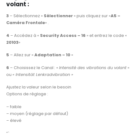
volant
:
3
– Sélectionnez «
Sélectionner
» puis cliquez sur «
A5 –
Caméra Frontale
» .
4
– Accédez à «
Security Access – 16
» et entrez le code «
20103
»
5
– Allez sur «
Adaptation – 10
»
6
– Choisissez le Canal
:
«
Intensité des vibrations du volant
»
ou
« Intensität Lenkradvibration »
Ajustez la valeur selon le besoin
Options de réglage :
– faible
– moyen (réglage par défaut)
– élevé
“`