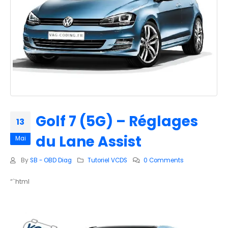
Golf 7 (5G) – Réglages
13
du Lane Assist
Mai
By
SB - OBD Diag
Tutoriel VCDS
0 Comments
“`html