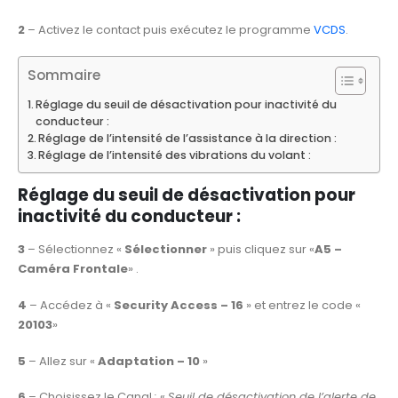
2
– Activez le contact puis exécutez le programme
VCDS
.
Sommaire
Réglage du seuil de désactivation pour inactivité du
conducteur :
Réglage de l’intensité de l’assistance à la direction :
Réglage de l’intensité des vibrations du volant :
Réglage du seuil de désactivation pour
inactivité du conducteur
:
3
– Sélectionnez «
Sélectionner
» puis cliquez sur «
A5 –
Caméra Frontale
» .
4
– Accédez à «
Security Access – 16
» et entrez le code «
20103
»
5
– Allez sur «
Adaptation – 10
»
6
– Choisissez le Canal
:
«
Seuil de désactivation de l’alerte de