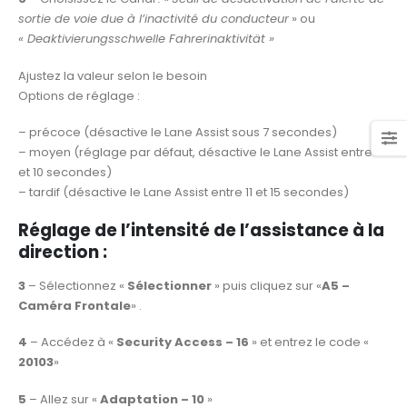
sortie de voie due à l’inactivité du conducteur
» ou
« Deaktivierungsschwelle Fahrerinaktivität »
Ajustez la valeur selon le besoin
Options de réglage :
– précoce (désactive le Lane Assist sous 7 secondes)
– moyen (réglage par défaut, désactive le Lane Assist entre 7
et 10 secondes)
– tardif (désactive le Lane Assist entre 11 et 15 secondes)
Réglage de l’intensité de l’assistance à la
direction
:
3
– Sélectionnez «
Sélectionner
» puis cliquez sur «
A5 –
Caméra Frontale
» .
4
– Accédez à «
Security Access – 16
» et entrez le code «
20103
»
5
– Allez sur «
Adaptation – 10
»