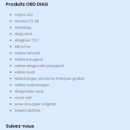
Produits OBD DIAG
mpps v22
davinci 1.0.28
obddiag
diag obd
diagbox 7.57
etk bmw
valise renault
valise peugeot
valise diagnostic peugeot
valise audi
télécharger ista bmw français gratuit
valise volkswagen
diagnostic obd
obd2 wifi
wow snooper original
Delphi ds150e
Suivez-nous