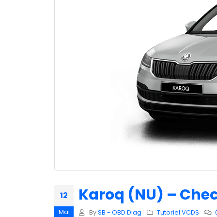
Karoq (NU) – Check
12
Mai
By
SB - OBD Diag
Tutoriel VCDS