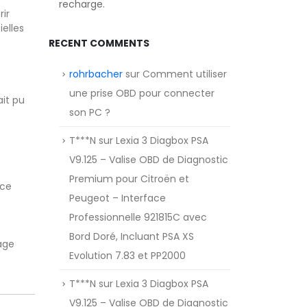
recharge.
ir
ielles
RECENT COMMENTS
rohrbacher
sur
Comment utiliser
une prise OBD pour connecter
ait pu
son PC ?
T***N
sur
Lexia 3 Diagbox PSA
V9.125 – Valise OBD de Diagnostic
Premium pour Citroën et
 ce
Peugeot – Interface
Professionnelle 921815C avec
Bord Doré, Incluant PSA XS
yage
Evolution 7.83 et PP2000
T***N
sur
Lexia 3 Diagbox PSA
V9.125 – Valise OBD de Diagnostic