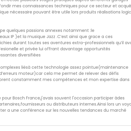
fondir mes connaissances techniques pour ce secteur et acquér
e nécessaire pouvant être utile lors produits réalisations logic
loppe quelques passions annexes notamment :le
aux IP )et la musique Jazz .C’est ainsi que grace a ces
hies durant toutes ses aventures extra-professionnels qu’il av
ffesionelle et privée lui offrant davantage opportunités
essantes diversifiées
ts complexes liësà cette technologie assez pointue(maintenance
d’erreurs moteur)car cela me permet de relever des défis
liorent constamment mes compétences et mon expertise dans
pour Bosch France,j'avais souvent l'occasion participer àdes
rtenaires,fournisseurs ou distributeurs internes.Ainsi lors un vo
ister a une conférence sur les nouvelles tendances du marché