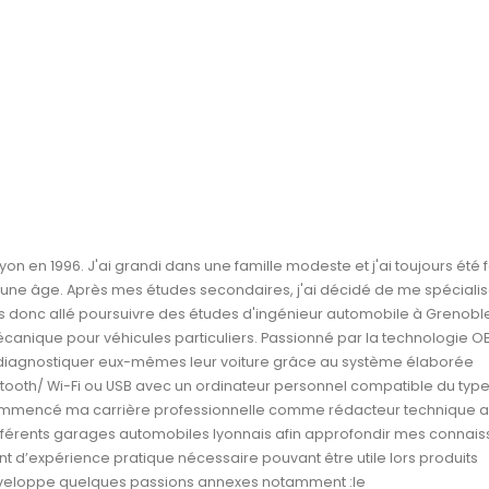
Lyon en 1996. J'ai grandi dans une famille modeste et j'ai toujours été 
jeune âge. Après mes études secondaires, j'ai décidé de me spéciali
s donc allé poursuivre des études d'ingénieur automobile à Grenoble 
canique pour véhicules particuliers. Passionné par la technologie O
 diagnostiquer eux-mêmes leur voiture grâce au système élaborée
tooth/ Wi-Fi ou USB avec un ordinateur personnel compatible du typ
 commencé ma carrière professionnelle comme rédacteur technique 
différents garages automobiles lyonnais afin approfondir mes connai
t d’expérience pratique nécessaire pouvant être utile lors produits
is développe quelques passions annexes notamment :le