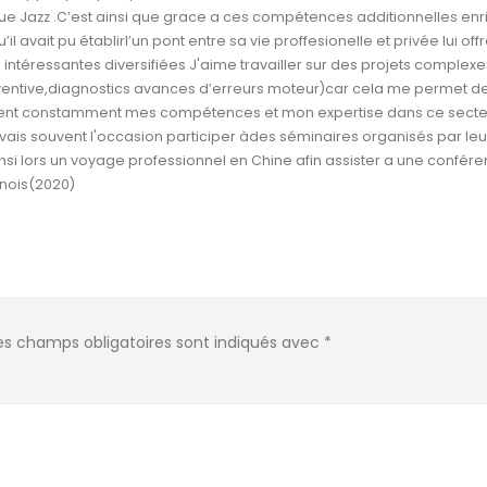
que Jazz .C’est ainsi que grace a ces compétences additionnelles enr
 avait pu établirl’un pont entre sa vie proffesionelle et privée lui off
intéressantes diversifiées J'aime travailler sur des projets complexe
entive,diagnostics avances d’erreurs moteur)car cela me permet d
iorent constamment mes compétences et mon expertise dans ce secteu
vais souvent l'occasion participer àdes séminaires organisés par leu
insi lors un voyage professionnel en Chine afin assister a une confér
nois(2020)
es champs obligatoires sont indiqués avec
*