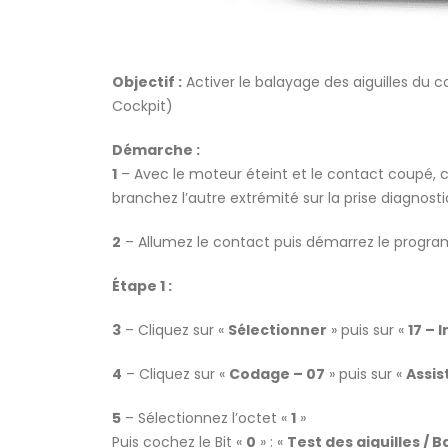
Objectif :
Activer le balayage des aiguilles du 
Cockpit)
Démarche :
1
– Avec le moteur éteint et le contact coupé,
branchez l’autre extrémité sur la prise diagnosti
2
– Allumez le contact puis démarrez le prog
Étape 1 :
3
– Cliquez sur «
Sélectionner
» puis sur «
17 – 
4
– Cliquez sur «
Codage – 07
» puis sur «
Assis
5
– Sélectionnez l’octet «
1
»
Puis cochez le Bit «
0
» : «
Test des aiguilles / B