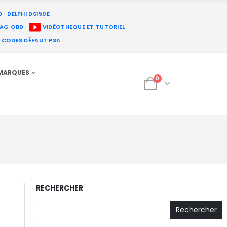
D
DELPHI DS150E
IAG OBD
VIDÉOTHEQUE ET TUTORIEL
E CODES DÉFAUT PSA
MARQUES
0
RECHERCHER
Rechercher