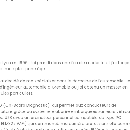
à Lyon en 1996. J'ai grandi dans une famille modeste et j'ai toujo
uis mon plus jeune âge.
ai décidé de me spécialiser dans le domaine de l'automobile. Je
 d'ingénieur automobile à Grenoble où j’ai obtenu un master en
les particuliers.
BD (On-Board Diagnostic), qui permet aux conducteurs de
oiture grâce au système élaborée embarquées sur leurs véhicu
ou USB avec un ordinateur personnel compatible du type PC
ELM327 WiFi) ,j’ai commencé ma carrière professionnelle com
 effectué plusieurs stages pratiques auprès différents garages