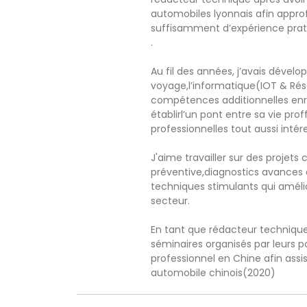
automobiles lyonnais afin appro
suffisamment d’expérience pratiqu
.
Au fil des années, j’avais déve
voyage,l’informatique(IOT & Rése
compétences additionnelles enric
établirl’un pont entre sa vie pro
professionnelles tout aussi intér
J'aime travailler sur des proje
préventive,diagnostics avances 
techniques stimulants qui amé
secteur.
En tant que rédacteur technique 
séminaires organisés par leurs pa
professionnel en Chine afin ass
automobile chinois(2020)