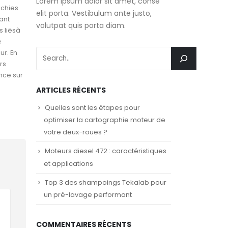
Lorem ipsum dolor sit amet, conse
ichies
elit porta. Vestibulum ante justo,
rant
volutpat quis porta diam.
s liësà
e
r. En
rs
ence sur
ARTICLES RÉCENTS
Quelles sont les étapes pour
optimiser la cartographie moteur de
votre deux-roues ?
Moteurs diesel 472 : caractéristiques
et applications
Top 3 des shampoings Tekalab pour
un pré-lavage performant
COMMENTAIRES RÉCENTS