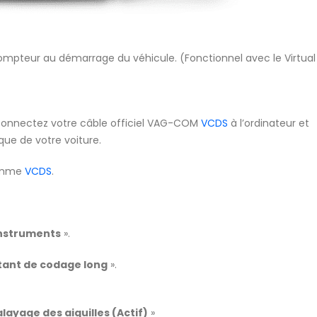
compteur au démarrage du véhicule. (Fonctionnel avec le Virtual
 connectez votre câble officiel VAG-COM
VCDS
à l’ordinateur et
que de votre voiture.
ramme
VCDS
.
Instruments
».
tant de codage long
».
alayage des aiguilles (Actif)
»