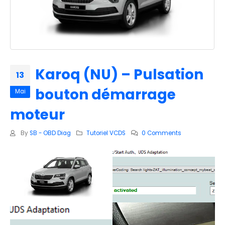
Karoq (NU) – Pulsation
13
bouton démarrage
Mai
moteur
By
SB - OBD Diag
Tutoriel VCDS
0 Comments