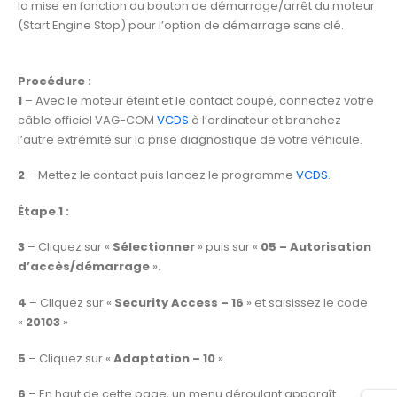
la mise en fonction du bouton de démarrage/arrêt du moteur
(Start Engine Stop) pour l’option de démarrage sans clé.
Procédure :
1
– Avec le moteur éteint et le contact coupé, connectez votre
câble officiel VAG-COM
VCDS
à l’ordinateur et branchez
l’autre extrémité sur la prise diagnostique de votre véhicule.
2
– Mettez le contact puis lancez le programme
VCDS
.
Étape 1 :
3
– Cliquez sur «
Sélectionner
» puis sur «
05 – Autorisation
d’accès/démarrage
».
4
– Cliquez sur «
Security Access – 16
» et saisissez le code
«
20103
»
5
– Cliquez sur «
Adaptation – 10
».
6
– En haut de cette page, un menu déroulant apparaît.