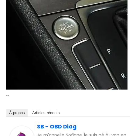
“`
À propos
Articles récents
SB - OBD Diag
Je m'appelle Sofiane, je suis né à Lyon en