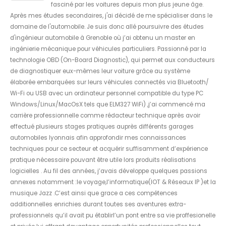
fasciné par les voitures depuis mon plus jeune âge.
Après mes études secondaires, j'ai décidé de me spécialiser dans le
domaine de l'automobile. Je suis donc allé poursuivre des études
d'ingénieur automobile à Grenoble où j’ai obtenu un master en
ingénierie mécanique pour véhicules particuliers. Passionné par la
technologie OBD (On-Board Diagnostic), qui permet aux conducteurs
de diagnostiquer eux-mêmes leur voiture grâce au système
élaborée embarquées sur leurs véhicules connectés via Bluetooth/
Wi-Fi ou USB avec un ordinateur personnel compatible du type PC
Windows/Linux/MacOsX tels que ELM327 WiFi) ,j’ai commencé ma
carrière professionnelle comme rédacteur technique après avoir
effectué plusieurs stages pratiques auprès différents garages
automobiles lyonnais afin approfondir mes connaissances
techniques pour ce secteur et acquérir suffisamment d’expérience
pratique nécessaire pouvant être utile lors produits réalisations
logicielles . Au fil des années, j’avais développe quelques passions
annexes notamment :le voyage,l’informatique(IOT & Réseaux IP )et la
musique Jazz .C’est ainsi que grace a ces compétences
additionnelles enrichies durant toutes ses aventures extra-
professionnels qu’il avait pu établirl’un pont entre sa vie proffesionelle