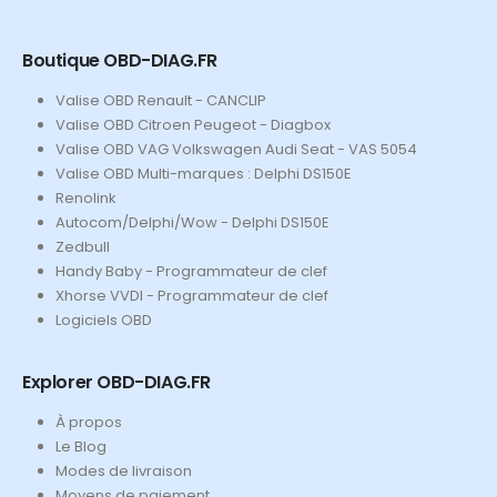
Boutique OBD-DIAG.FR
Valise OBD Renault - CANCLIP
Valise OBD Citroen Peugeot - Diagbox
Valise OBD VAG Volkswagen Audi Seat - VAS 5054
Valise OBD Multi-marques : Delphi DS150E
Renolink
Autocom/Delphi/Wow - Delphi DS150E
Zedbull
Handy Baby - Programmateur de clef
Xhorse VVDI - Programmateur de clef
Logiciels OBD
Explorer OBD-DIAG.FR
À propos
Le Blog
Modes de livraison
Moyens de paiement