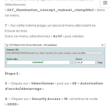
Sélectionnez
«
ZAT_illumination_concept_mybeat_clamp58xt
» dans
ce menu.
7
– Sur cette même page, un second menu déroulant se
trouve en bas.
Dans ce menu, sélectionnez «
Actif
» puis validez.
Étape 2 :
3
– Cliquez sur «
Sélectionner
» puis sur «
05 – Autorisation
d’accès/démarrage
».
4
– Cliquez sur «
Security Access – 16
» et entrez le code
«
20103
»