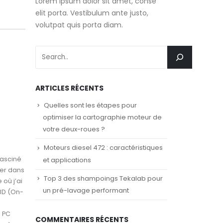
Lorem ipsum dolor sit amet, conse
elit porta. Vestibulum ante justo,
volutpat quis porta diam.
ARTICLES RÉCENTS
Quelles sont les étapes pour
optimiser la cartographie moteur de
votre deux-roues ?
Moteurs diesel 472 : caractéristiques
fasciné
et applications
ser dans
Top 3 des shampoings Tekalab pour
où j’ai
un pré-lavage performant
BD (On-
e PC
COMMENTAIRES RÉCENTS