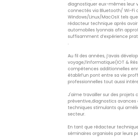
diagnostiquer eux-mêmes leur v
connectés via Bluetooth/ Wi-Fi 
Windows/Linux/MacOsX tels que 
rédacteur technique après avoir
automobiles lyonnais afin appro
suffisamment d’expérience pratiqu
.
Au fil des années, j’avais déve
voyage,l’informatique(IOT & Rése
compétences additionnelles enric
établirl’un pont entre sa vie pro
professionnelles tout aussi intér
J'aime travailler sur des proje
préventive,diagnostics avances 
techniques stimulants qui amé
secteur.
En tant que rédacteur technique 
séminaires organisés par leurs pa