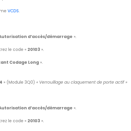
amme
VCDS
.
 Autorisation d’accès/démarrage
».
trez le code «
20103
».
tant Codage Long
».
4
» (Module 3Q0)
« Verrouillage au claquement de porte actif »
 Autorisation d’accès/démarrage
».
trez le code «
20103
».