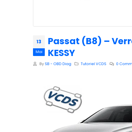
Passat (B8) – Ver
13
KESSY
Mai
By
SB - OBD Diag
Tutoriel VCDS
0 Comm