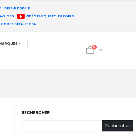
D
DELPHI DS150E
IAG OBD
VIDÉOTHEQUE ET TUTORIEL
E CODES DÉFAUT PSA
MARQUES
0
RECHERCHER
Rechercher