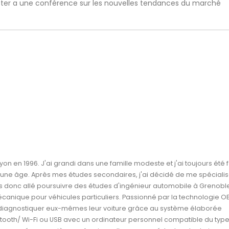
ister a une conférence sur les nouvelles tendances du marché
Lyon en 1996. J'ai grandi dans une famille modeste et j'ai toujours été 
jeune âge. Après mes études secondaires, j'ai décidé de me spéciali
s donc allé poursuivre des études d'ingénieur automobile à Grenoble 
canique pour véhicules particuliers. Passionné par la technologie O
 diagnostiquer eux-mêmes leur voiture grâce au système élaborée
tooth/ Wi-Fi ou USB avec un ordinateur personnel compatible du typ