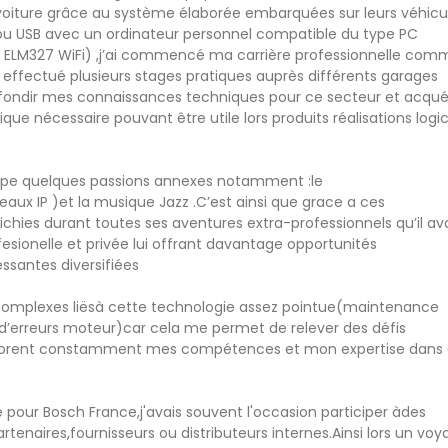
oiture grâce au système élaborée embarquées sur leurs véhicu
ou USB avec un ordinateur personnel compatible du type PC
ELM327 WiFi) ,j’ai commencé ma carrière professionnelle com
 effectué plusieurs stages pratiques auprès différents garages
fondir mes connaissances techniques pour ce secteur et acquér
e nécessaire pouvant être utile lors produits réalisations logic
loppe quelques passions annexes notamment :le
aux IP )et la musique Jazz .C’est ainsi que grace a ces
hies durant toutes ses aventures extra-professionnels qu’il av
ffesionelle et privée lui offrant davantage opportunités
essantes diversifiées
ts complexes liësà cette technologie assez pointue(maintenance
d’erreurs moteur)car cela me permet de relever des défis
liorent constamment mes compétences et mon expertise dans
pour Bosch France,j'avais souvent l'occasion participer àdes
rtenaires,fournisseurs ou distributeurs internes.Ainsi lors un vo