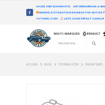
VALISE OBD DIAGNOSTIC
ANTIDÉMARRAGE & IM
MANUEL D’UTILISATION DIAGBOX PSA NOTICE 
TUTORIEL VCDS
LISTE CODE DÉFAUT CANCLIP
MULTI-MARQUES
RENAULT
ACCUEIL
BLOG
TUTORIEL VCDS
PASSAT (B8) 