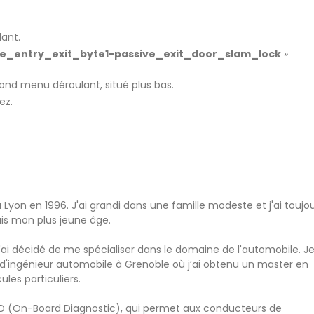
lant.
ve_entry_exit_byte1-passive_exit_door_slam_lock
»
nd menu déroulant, situé plus bas.
ez.
à Lyon en 1996. J'ai grandi dans une famille modeste et j'ai toujo
uis mon plus jeune âge.
ai décidé de me spécialiser dans le domaine de l'automobile. Je
 d'ingénieur automobile à Grenoble où j’ai obtenu un master en
les particuliers.
BD (On-Board Diagnostic), qui permet aux conducteurs de