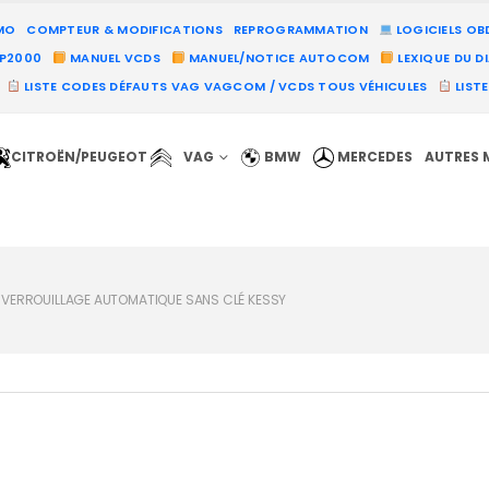
MO
COMPTEUR & MODIFICATIONS
REPROGRAMMATION
LOGICIELS OB
PP2000
MANUEL VCDS
MANUEL/NOTICE AUTOCOM
LEXIQUE DU D
LISTE CODES DÉFAUTS VAG VAGCOM / VCDS TOUS VÉHICULES
LIST
CITROËN/PEUGEOT
VAG
BMW
MERCEDES
AUTRES 
– VERROUILLAGE AUTOMATIQUE SANS CLÉ KESSY