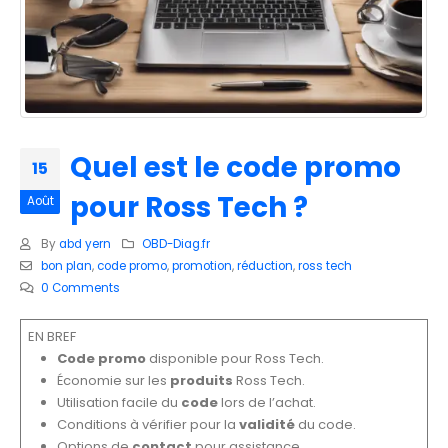
Quel est le code promo
15
pour Ross Tech ?
Août
By
abd yern
OBD-Diag.fr
bon plan
,
code promo
,
promotion
,
réduction
,
ross tech
0 Comments
EN BREF
Code promo
disponible pour Ross Tech.
Économie sur les
produits
Ross Tech.
Utilisation facile du
code
lors de l’achat.
Conditions à vérifier pour la
validité
du code.
Options de
contact
pour assistance.