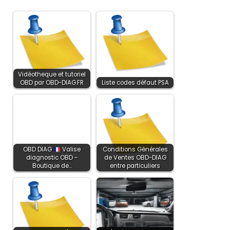
Vidéotheque et tutoriel
OBD par OBD-DIAG.FR
Liste codes défaut PSA
OBD DIAG
Valise
Conditions Générales
diagnostic OBD -
de Ventes OBD-DIAG
Boutique de…
entre particuliers