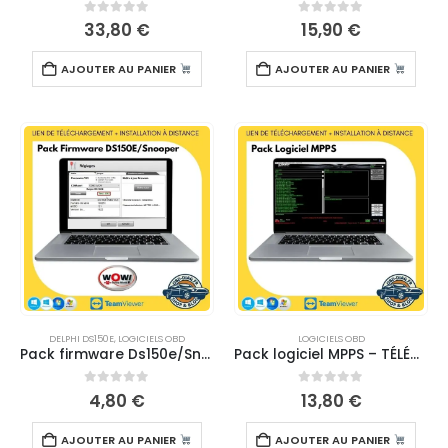
0
sur 5
0
sur 5
33,80
€
15,90
€
AJOUTER AU PANIER
AJOUTER AU PANIER
DELPHI DS150E
,
LOGICIELS OBD
LOGICIELS OBD
Pack firmware Ds150e/Snooper – Téléchargement
Pack logiciel MPPS – TÉLÉCHARGEMENT
0
sur 5
0
sur 5
4,80
€
13,80
€
AJOUTER AU PANIER
AJOUTER AU PANIER