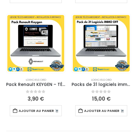
LOGICIELS OBD
LOGICIELS OBD
Pack Renault KEYGEN – TÉLÉCHARGEMENT
Packs de 31 logiciels immo off – TÉLÉCHARGEMENT
0
sur 5
0
sur 5
3,90
€
15,00
€
AJOUTER AU PANIER
AJOUTER AU PANIER