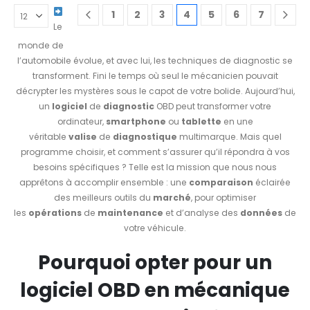
1
2
3
4
5
6
7
Le
monde de
l’automobile évolue, et avec lui, les techniques de diagnostic se
transforment. Fini le temps où seul le mécanicien pouvait
décrypter les mystères sous le capot de votre bolide. Aujourd’hui,
un
logiciel
de
diagnostic
OBD peut transformer votre
ordinateur,
smartphone
ou
tablette
en une
véritable
valise
de
diagnostique
multimarque. Mais quel
programme choisir, et comment s’assurer qu’il répondra à vos
besoins spécifiques ? Telle est la mission que nous nous
apprêtons à accomplir ensemble : une
comparaison
éclairée
des meilleurs outils du
marché
, pour optimiser
les
opérations
de
maintenance
et d’analyse des
données
de
votre véhicule.
Pourquoi opter pour un
logiciel OBD en mécanique