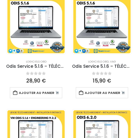
LOGICIELS OBD
LOGICIELS OBD
,
VAG
Odis Service 5.1.6 – TÉLÉCHARGEMENT
Odis Service 5.1.6 – TÉLÉCHARGEMENT
0
sur 5
0
sur 5
28,90
€
15,90
€
AJOUTER AU PANIER
AJOUTER AU PANIER