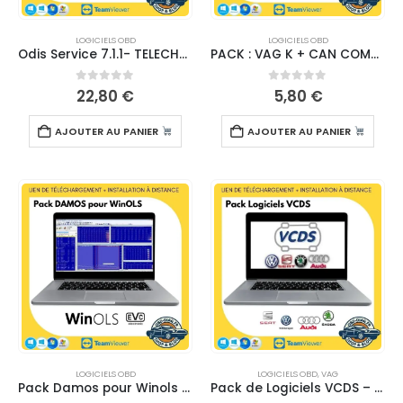
LOGICIELS OBD
LOGICIELS OBD
Odis Service 7.1.1- TELECHARGEMENT
PACK : VAG K + CAN COMMANDER
0
sur 5
0
sur 5
22,80
€
5,80
€
AJOUTER AU PANIER
AJOUTER AU PANIER
LOGICIELS OBD
LOGICIELS OBD
,
VAG
Pack Damos pour Winols – TÉLÉCHARGEMENT
Pack de Logiciels VCDS – TÉLÉCHARGEMENT