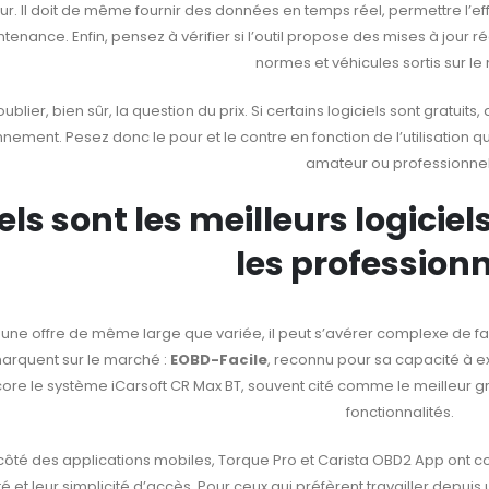
ur. Il doit de même fournir des données en temps réel, permettre l’ef
tenance. Enfin, pensez à vérifier si l’outil propose des mises à jour ré
normes et véhicules sortis sur le
ublier, bien sûr, la question du prix. Si certains logiciels sont gratuit
nement. Pesez donc le pour et le contre en fonction de l’utilisation 
amateur ou professionnel
ls sont les meilleurs logici
les professionn
une offre de même large que variée, il peut s’avérer complexe de fai
rquent sur le marché :
EOBD-Facile
, reconnu pour sa capacité à ex
ore le système iCarsoft CR Max BT, souvent cité comme le meilleur gr
fonctionnalités.
côté des applications mobiles, Torque Pro et Carista OBD2 App ont co
lité et leur simplicité d’accès. Pour ceux qui préfèrent travailler depu