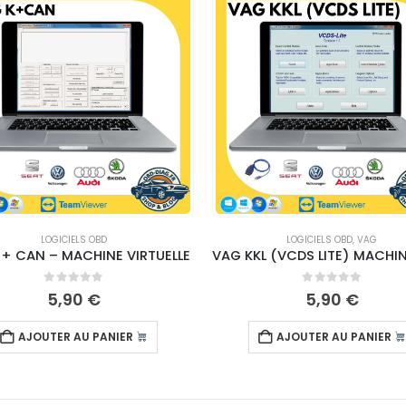
LOGICIELS OBD
LOGICIELS OBD
,
VAG
 + CAN – MACHINE VIRTUELLE
0
sur 5
0
sur 5
5,90
€
5,90
€
AJOUTER AU PANIER
AJOUTER AU PANIER