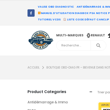
VALISE OBD DIAGNOSTIC
ANTIDÉMARRAGE & IM
MANUEL D’UTILISATION DIAGBOX PSA NOTICE 
TUTORIEL VCDS
LISTE CODE DÉFAUT CANCLIP
MULTI-MARQUES
RENAULT
ACCUEIL
BOUTIQUE OBD-DIAG.FR – BIEVENUE DANS NO
Product Categories
Trier par
Antidémarrage & Immo