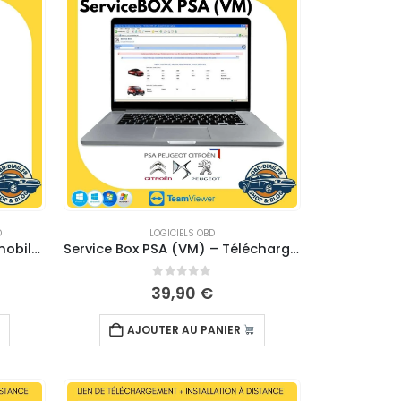
D
LOGICIELS OBD
RTA (revue technique automobile) Peugeot – TELECHARGEMENT
Service Box PSA (VM) – Téléchargement
0
sur 5
39,90
€
AJOUTER AU PANIER