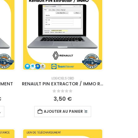
LOGICIELS OBD
EMENT
RENAULT PIN EXTRACTOR / IMMO REPAIR – TÉLÉCHARGEMENT
0
sur 5
€
3,50
€
AJOUTER AU PANIER