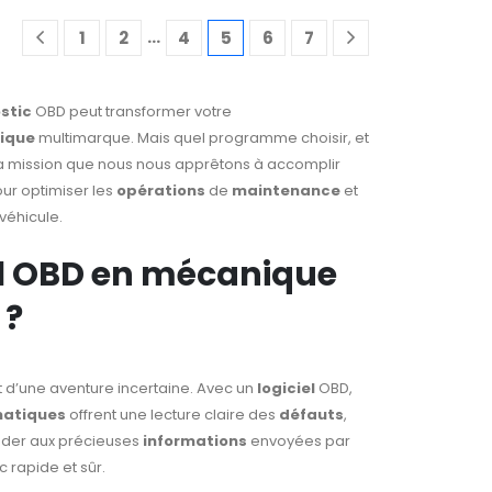
…
1
2
4
5
6
7
stic
OBD peut transformer votre
ique
multimarque. Mais quel programme choisir, et
 la mission que nous nous apprêtons à accomplir
our optimiser les
opérations
de
maintenance
et
véhicule.
el OBD en mécanique
 ?
t d’une aventure incertaine. Avec un
logiciel
OBD,
atiques
offrent une lecture claire des
défauts
,
céder aux précieuses
informations
envoyées par
 rapide et sûr.