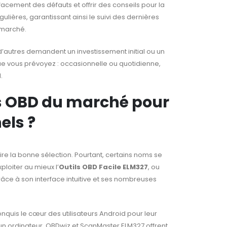
facement des défauts et offrir des conseils pour la
gulières, garantissant ainsi le suivi des dernières
 marché.
s, d’autres demandent un investissement initial ou un
que vous prévoyez : occasionnelle ou quotidienne,
.
els OBD du marché pour
els ?
re la bonne sélection. Pourtant, certains noms se
ploiter au mieux l’
Outils OBD Facile ELM327
, ou
âce à son interface intuitive et ses nombreuses
nquis le cœur des utilisateurs Android pour leur
is un ordinateur, OBDwiz et ScanMaster ELM327 offrent