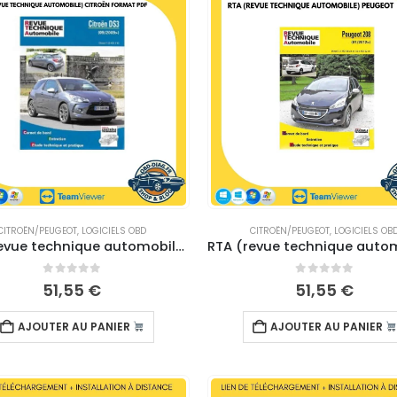
CITROËN/PEUGEOT
,
LOGICIELS OBD
CITROËN/PEUGEOT
,
LOGICIELS OB
RTA (revue technique automobile) Citroën – TELECHARGEMENT
0
sur 5
0
sur 5
51,55
€
51,55
€
AJOUTER AU PANIER
AJOUTER AU PANIER