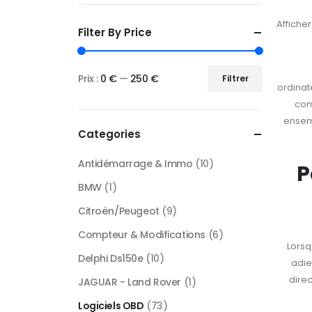
Afficher
Filter By Price
Prix :
0 €
—
250 €
Filtrer
ordinat
com
ensem
Categories
Antidémarrage & Immo
(10)
P
BMW
(1)
Citroën/Peugeot
(9)
Compteur & Modifications
(6)
Lorsq
Delphi Ds150e
(10)
adie
dire
JAGUAR - Land Rover
(1)
Logiciels OBD
(73)