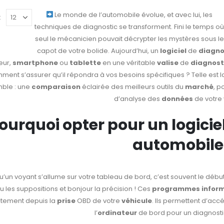
Le monde de l’automobile évolue, et avec lui, les
:
techniques de diagnostic se transforment. Fini le temps où
seul le mécanicien pouvait décrypter les mystères sous le
capot de votre bolide. Aujourd’hui, un
logiciel
de
diagno
eur,
smartphone
ou
tablette
en une véritable
valise
de
diagnost
ment s’assurer qu’il répondra à vos besoins spécifiques ? Telle est
ble : une
comparaison
éclairée des meilleurs outils du
marché
, p
d’analyse des
données
de votre 
ourquoi opter pour un logici
automobile
u’un voyant s’allume sur votre tableau de bord, c’est souvent le débu
u les suppositions et bonjour la précision ! Ces
programmes inform
ctement depuis la
prise
OBD de votre
véhicule
. Ils permettent d’ac
l’
ordinateur
de bord pour un diagnostic