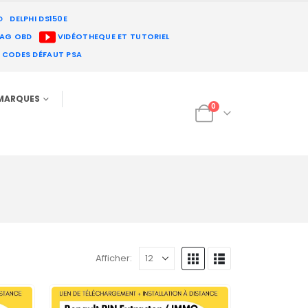
D
DELPHI DS150E
IAG OBD
VIDÉOTHEQUE ET TUTORIEL
E CODES DÉFAUT PSA
MARQUES
0
Afficher: