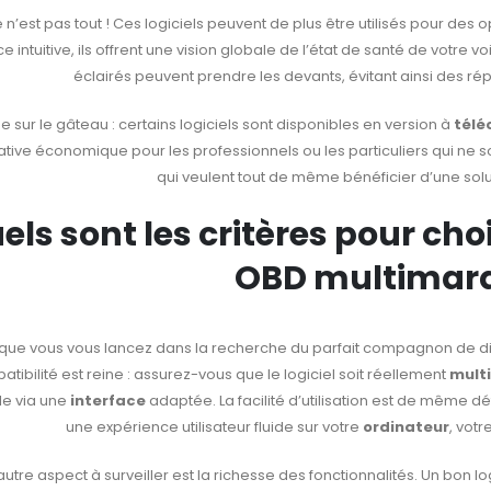
 n’est pas tout ! Ces logiciels peuvent de plus être utilisés pour de
ce intuitive, ils offrent une vision globale de l’état de santé de votre
éclairés peuvent prendre les devants, évitant ainsi des r
e sur le gâteau : certains logiciels sont disponibles en version à
télé
ative économique pour les professionnels ou les particuliers qui ne s
qui veulent tout de même bénéficier d’une solut
els sont les critères pour chois
OBD multimarq
que vous vous lancez dans la recherche du parfait compagnon de diag
tibilité est reine : assurez-vous que le logiciel soit réellement
mult
le via une
interface
adaptée. La facilité d’utilisation est de même d
une expérience utilisateur fluide sur votre
ordinateur
, votr
autre aspect à surveiller est la richesse des fonctionnalités. Un bon l