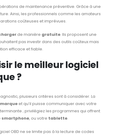
s opérations de maintenance préventive. Grâce à une
 voiture. Ainsi, les professionnels comme les amateurs
éparations coûteuses et imprévues.
charger
de manière
gratuite
. Ils proposent une
ouhaitent pas investir dans des outils coûteux mais
ion efficace et fiable.
ir le meilleur logiciel
ue ?
nostic, plusieurs critères sont à considérer. La
imarque
et qu’il puisse communiquer avec votre
éterminante ; privilégiez les programmes qui offrent
e
smartphone
, ou votre
tablette
.
ogiciel OBD ne se limite pas à la lecture de codes