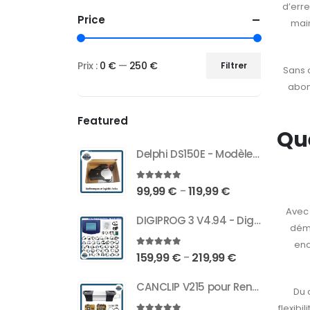
d’erre
Price
main
Prix :
0 €
—
250 €
Filtrer
Sans o
abon
Featured
Que
Delphi DS150E - Modèle 2024 - multi-marques - Bluetooth & USB - Delphi ds150e
4.88
sur 5
99,99
€
119,99
€
–
Avec 
DIGIPROG 3 V4.94 - Digiprog III : Programmeur de Kilométrage Automobile (Odomètre)
déma
enc
5
sur 5
159,99
€
219,99
€
–
CANCLIP V215 pour Renault - AN2131QC/AN2136SC + Dialogys Complet
Du 
flexibi