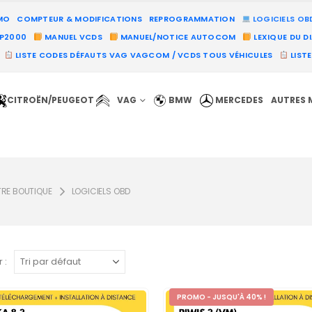
MO
COMPTEUR & MODIFICATIONS
REPROGRAMMATION
LOGICIELS OB
PP2000
MANUEL VCDS
MANUEL/NOTICE AUTOCOM
LEXIQUE DU D
LISTE CODES DÉFAUTS VAG VAGCOM / VCDS TOUS VÉHICULES
LIST
CITROËN/PEUGEOT
VAG
BMW
MERCEDES
AUTRES 
TRE BOUTIQUE
LOGICIELS OBD
 :
PROMO - JUSQU'À 40% !