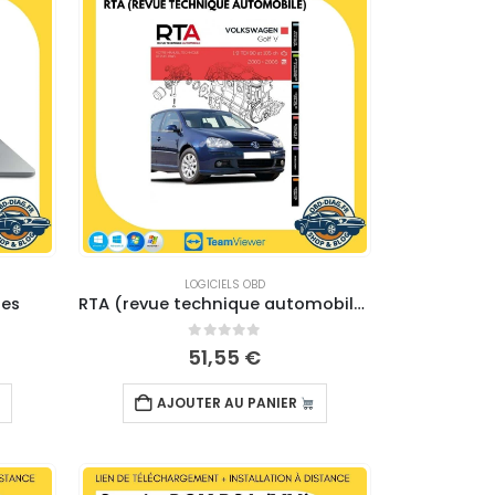
LOGICIELS OBD
ges
RTA (revue technique automobile) – TELECHARGEMENT
0
sur 5
51,55
€
AJOUTER AU PANIER