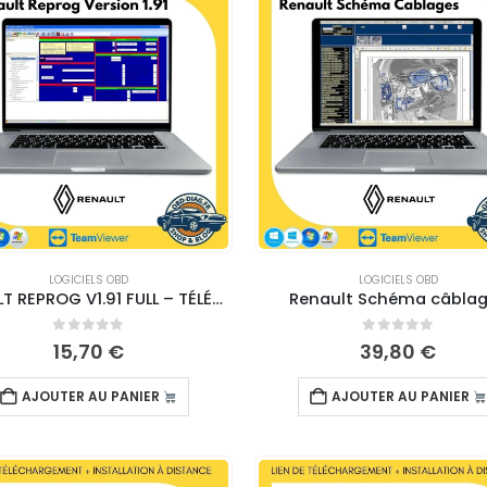
LOGICIELS OBD
LOGICIELS OBD
RENAULT REPROG V1.91 FULL – TÉLÉCHARGEMENT
Renault Schéma câbla
0
sur 5
0
sur 5
15,70
€
39,80
€
AJOUTER AU PANIER
AJOUTER AU PANIER