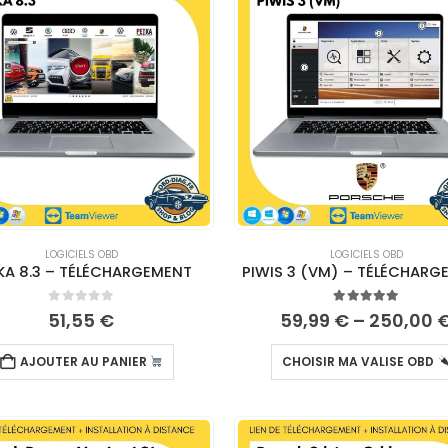
LOGICIELS OBD
LOGICIELS OBD
KA 8.3 – TÉLÉCHARGEMENT
PIWIS 3 (VM) – TÉLÉCHARG
0
sur 5
5.00
sur 5
51,55
€
59,99
€
–
250,00
AJOUTER AU PANIER
CHOISIR MA VALISE OBD