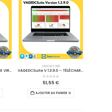
LOGICIELS OBD
VAG KKL (VCDS LITE) MACHINE VIRTUELLE
VAGEDCSuite V 1.3.9.0 – TÉLÉCHARGEMENT
0
sur 5
51,55
€
AJOUTER AU PANIER