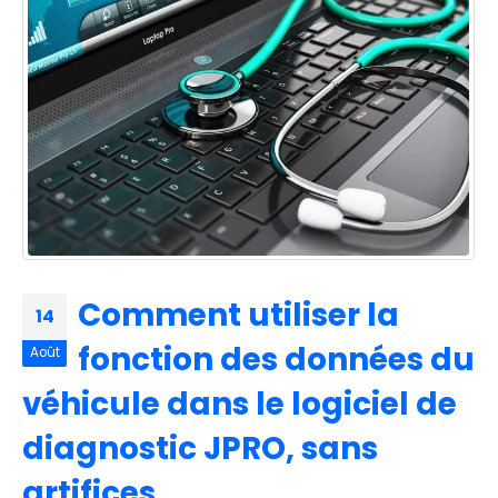
Comment utiliser la
14
fonction des données du
Août
véhicule dans le logiciel de
diagnostic JPRO, sans
artifices.