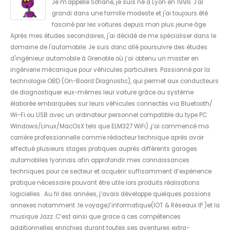
Je m'appelle Sofiane, je suis né à Lyon en 1996. J'ai
grandi dans une famille modeste et j'ai toujours été
fasciné par les voitures depuis mon plus jeune âge.
Après mes études secondaires, j'ai décidé de me spécialiser dans le
domaine de l'automobile. Je suis donc allé poursuivre des études
d'ingénieur automobile à Grenoble où j’ai obtenu un master en
ingénierie mécanique pour véhicules particuliers. Passionné par la
technologie OBD (On-Board Diagnostic), qui permet aux conducteurs
de diagnostiquer eux-mêmes leur voiture grâce au système
élaborée embarquées sur leurs véhicules connectés via Bluetooth/
Wi-Fi ou USB avec un ordinateur personnel compatible du type PC
Windows/Linux/MacOsX tels que ELM327 WiFi) ,j’ai commencé ma
carrière professionnelle comme rédacteur technique après avoir
effectué plusieurs stages pratiques auprès différents garages
automobiles lyonnais afin approfondir mes connaissances
techniques pour ce secteur et acquérir suffisamment d’expérience
pratique nécessaire pouvant être utile lors produits réalisations
logicielles . Au fil des années, j’avais développe quelques passions
annexes notamment :le voyage,l’informatique(IOT & Réseaux IP )et la
musique Jazz .C’est ainsi que grace a ces compétences
additionnelles enrichies durant toutes ses aventures extra-