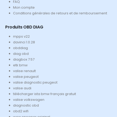
FAQ
Mon compte
Conditions générales de retours et de remboursement
Produits OBD DIAG
mpps v22
davinci 1.0.28
obddiag
diag obd
diagbox 7.57
etk bmw
valise renault
valise peugeot
valise diagnostic peugeot
valise audi
télécharger ista bmw français gratuit
valise volkswagen
diagnostic obd
obd2 wifi
wow snooper original