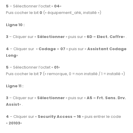
5
– Sélectionner l’octet «
04
«
Puis cocher le bit
0
(« équipement_ahk, installé »)
Ligne 10 :
3
– Cliquer sur «
Sélectionner
» puis sur «
6D – Elect. Coffre
« .
4
– Cliquer sur »
Codage – 07
» puis sur «
Assistant Codage
Long
«
5
– Sélectionner l’octet «
01
«
Puis cocher le bit
7
(« remorque, 0 = non installé / 1 = installé »)
Ligne 11 :
3
– Cliquer sur «
Sélectionner
» puis sur «
A5 – Frt. Sens. Drv.
Assist
« .
4
– Cliquer sur «
Security Access – 16
» puis entrer le code
«
20103
«