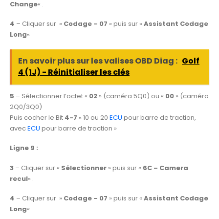
Change
« .
4
– Cliquer sur »
Codage – 07
» puis sur «
Assistant Codage
Long
«
En savoir plus sur les valises OBD Diag :
Golf
4 (1J) - Réinitialiser les clés
5
– Sélectionner l’octet «
02
» (caméra 5Q0) ou «
00
» (caméra
2Q0/3Q0)
Puis cocher le Bit
4-7
« 10 ou 20
ECU
pour barre de traction,
avec
ECU
pour barre de traction »
Ligne 9 :
3
– Cliquer sur «
Sélectionner
» puis sur «
6C – Camera
recul
« .
4
– Cliquer sur »
Codage – 07
» puis sur «
Assistant Codage
Long
«