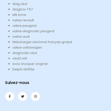
diag obd
diagbox 7.57
etk bmw
valise renault
valise peugeot
valise diagnostic peugeot
valise audi
télécharger ista bmw français gratuit
valise volkswagen
diagnostic obd
obd2 wifi
wow snooper original
Delphi ds150e
Suivez-nous