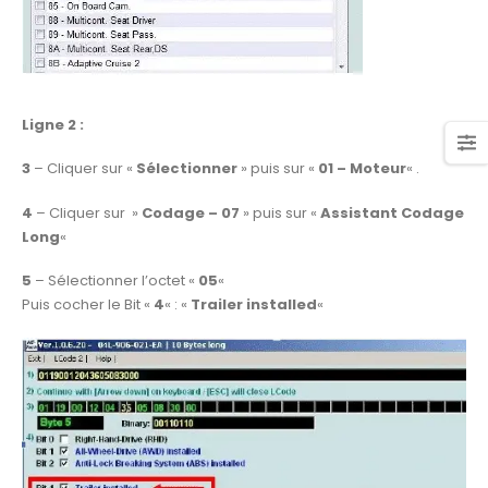
Ligne 2 :
3
– Cliquer sur «
Sélectionner
» puis sur «
01 – Moteur
« .
4
– Cliquer sur »
Codage – 07
» puis sur «
Assistant Codage
Long
«
5
– Sélectionner l’octet «
05
«
Puis cocher le Bit «
4
« : «
Trailer installed
«