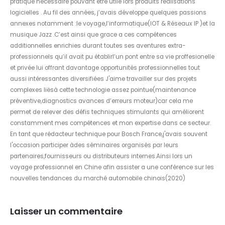
pratique nécessaire pouvant être utile lors produits réalisations
logicielles . Au fil des années, j’avais développe quelques passions
annexes notamment :le voyage,l’informatique(IOT & Réseaux IP )et la
musique Jazz .C’est ainsi que grace a ces compétences
additionnelles enrichies durant toutes ses aventures extra-
professionnels qu’il avait pu établirl’un pont entre sa vie proffesionelle
et privée lui offrant davantage opportunités professionnelles tout
aussi intéressantes diversifiées J'aime travailler sur des projets
complexes liësà cette technologie assez pointue(maintenance
préventive,diagnostics avances d’erreurs moteur)car cela me
permet de relever des défis techniques stimulants qui améliorent
constamment mes compétences et mon expertise dans ce secteur.
En tant que rédacteur technique pour Bosch France,j'avais souvent
l'occasion participer àdes séminaires organisés par leurs
partenaires,fournisseurs ou distributeurs internes.Ainsi lors un
voyage professionnel en Chine afin assister a une conférence sur les
nouvelles tendances du marché automobile chinois(2020)
Laisser un commentaire