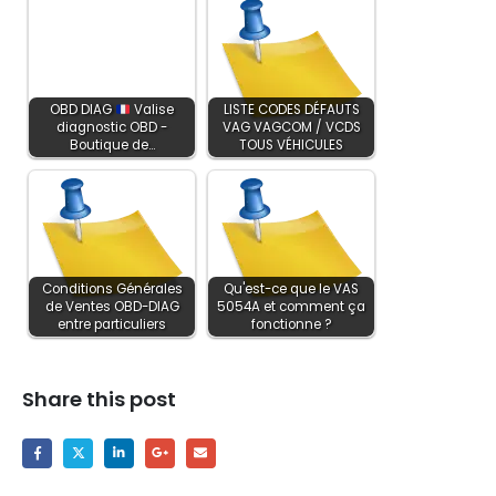
OBD DIAG
Valise
LISTE CODES DÉFAUTS
diagnostic OBD -
VAG VAGCOM / VCDS
Boutique de…
TOUS VÉHICULES
Conditions Générales
Qu'est-ce que le VAS
de Ventes OBD-DIAG
5054A et comment ça
entre particuliers
fonctionne ?
Share this post