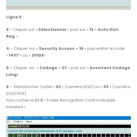
Ligne 6 :
3
– Cliquer sur «
Sélectionner
» puis sur «
13 – Auto Dist.
Reg.
« .
4
– Cliquer sur «
Security Access – 16
» puis entrer le code
«
14117
» ou «
20103
«
5
– Cliquer sur »
Codage – 07
» puis sur «
Assistant Codage
Long
«
6
– Sélectionner l’octet «
02
» (caméra 5Q0) ou «
03
» (caméra
2Q0/3Q0)
Puis cocher le Bit
3
« Trailer Recognition Control Module
installed »