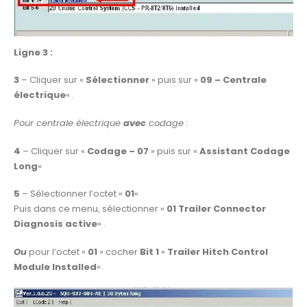
Ligne 3 :
3
– Cliquer sur «
Sélectionner
» puis sur «
09 – Centrale
électrique
« .
Pour centrale électrique
avec
codage :
4
– Cliquer sur «
Codage – 07
» puis sur «
Assistant Codage
Long
«
5
– Sélectionner l’octet «
01
«
Puis dans ce menu, sélectionner «
01 Trailer Connector
Diagnosis active
« .
Ou
pour l’octet «
01
» cocher
Bit 1
«
Trailer Hitch Control
Module Installed
« .