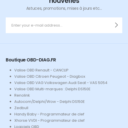
nouvelles
Astuces, promotions, mises à jours etc...
Boutique OBD-DIAG.FR
Valise OBD Renault - CANCLIP
Valise OBD Citroen Peugeot - Diagbox
Valise OBD VAG Volkswagen Audi Seat - VAS 5054
Valise OBD Multi-marques : Delphi DS150E
Renolink
Autocom/Delphi/Wow - Delphi DS150E
Zedbull
Handy Baby - Programmateur de clef
Xhorse VVDI - Programmateur de clef
Logiciels OBD