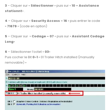
3
– Cliquer sur «
Sélectionner
» puis sur «
10 – Assistance
stationnt
« .
4
– Cliquer sur «
Security Access – 16
» puis entrer le code
«
71679
» (code en option)
5
– Cliquer sur »
Codage – 07
» puis sur «
Assistant Codage
Long
«
6
– Sélectionner l’octet «
03
«
Puis cocher le Bit
0-1
« 01 Trailer Hitch installed (manually
removable) »