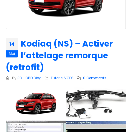
Kodiaq (NS) – Activer
14
l’attelage remorque
Mai
(retrofit)
By
SB - OBD Diag
Tutoriel VCDS
0 Comments