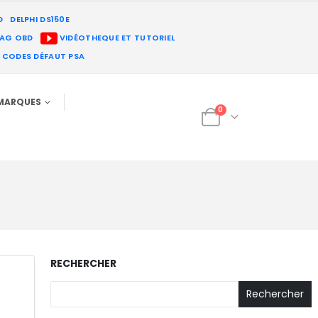
D
DELPHI DS150E
IAG OBD
VIDÉOTHEQUE ET TUTORIEL
E CODES DÉFAUT PSA
MARQUES
0
RECHERCHER
Rechercher