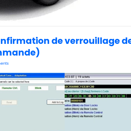
onfirmation de verrouillage d
ommande)
ents