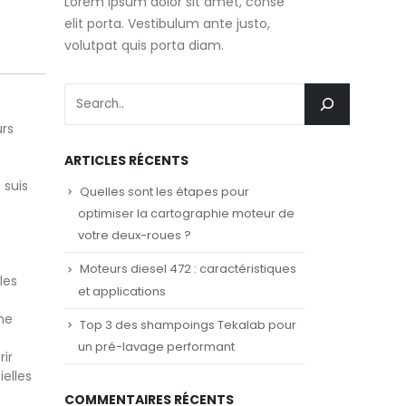
Lorem ipsum dolor sit amet, conse
elit porta. Vestibulum ante justo,
volutpat quis porta diam.
urs
ARTICLES RÉCENTS
 suis
Quelles sont les étapes pour
optimiser la cartographie moteur de
votre deux-roues ?
Moteurs diesel 472 : caractéristiques
les
et applications
me
Top 3 des shampoings Tekalab pour
un pré-lavage performant
ir
ielles
COMMENTAIRES RÉCENTS