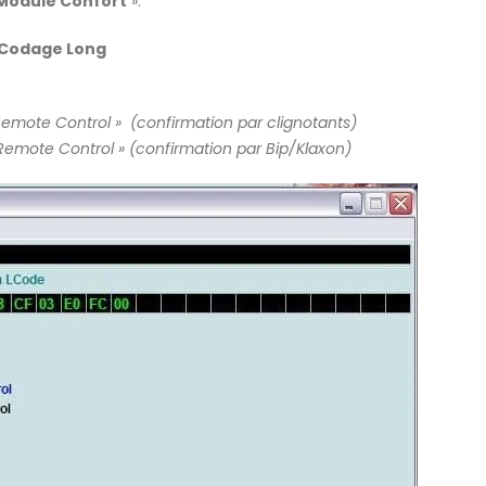
 Module Confort
».
 Codage Long
 Remote Control » (confirmation par clignotants)
Remote Control » (confirmation par Bip/Klaxon)