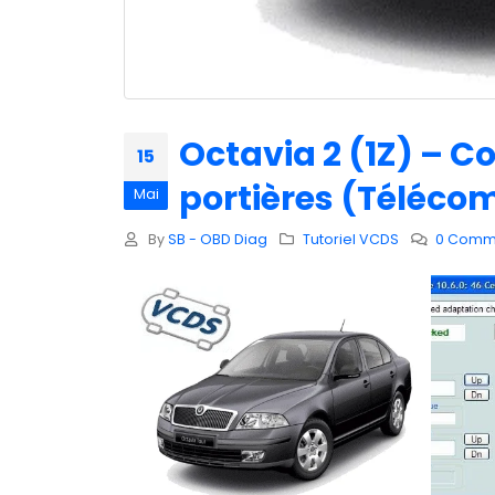
Octavia 2 (1Z) – C
15
portières (Téléc
Mai
By
SB - OBD Diag
Tutoriel VCDS
0 Comm