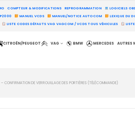
MO
COMPTEUR & MODIFICATIONS
REPROGRAMMATION
LOGICIELS OB
PP2000
MANUEL VCDS
MANUEL/NOTICE AUTOCOM
LEXIQUE DU D
LISTE CODES DÉFAUTS VAG VAGCOM / VCDS TOUS VÉHICULES
LIST
CITROËN/PEUGEOT
VAG
BMW
MERCEDES
AUTRES 
) – CONFIRMATION DE VERROUILLAGE DES PORTIÈRES (TÉLÉCOMMANDE)