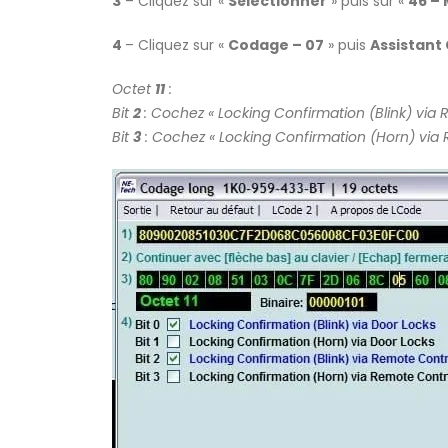
3
– Cliquez sur «
Sélectionner
» puis sur «
46 –
4
– Cliquez sur «
Codage – 07
» puis
Assistant
Octet
11
:
Bit
2
: Cochez « Locking Confirmation (Blink) via
Bit
3
: Cochez « Locking Confirmation (Horn) via 