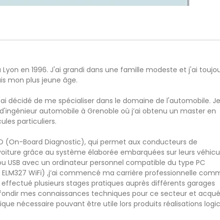
à Lyon en 1996. J'ai grandi dans une famille modeste et j'ai toujo
uis mon plus jeune âge.
ai décidé de me spécialiser dans le domaine de l'automobile. Je
 d'ingénieur automobile à Grenoble où j’ai obtenu un master en
les particuliers.
BD (On-Board Diagnostic), qui permet aux conducteurs de
oiture grâce au système élaborée embarquées sur leurs véhicu
ou USB avec un ordinateur personnel compatible du type PC
ELM327 WiFi) ,j’ai commencé ma carrière professionnelle com
 effectué plusieurs stages pratiques auprès différents garages
fondir mes connaissances techniques pour ce secteur et acquér
e nécessaire pouvant être utile lors produits réalisations logic