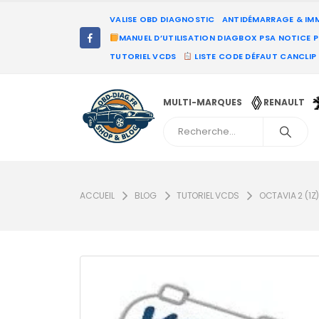
VALISE OBD DIAGNOSTIC
ANTIDÉMARRAGE & IM
MANUEL D’UTILISATION DIAGBOX PSA NOTICE 
TUTORIEL VCDS
LISTE CODE DÉFAUT CANCLIP
MULTI-MARQUES
RENAULT
ACCUEIL
BLOG
TUTORIEL VCDS
OCTAVIA 2 (1Z