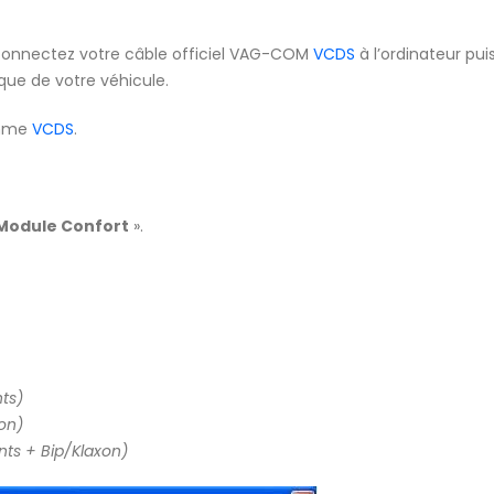
 connectez votre câble officiel VAG-COM
VCDS
à l’ordinateur pui
ique de votre véhicule.
amme
VCDS
.
 Module Confort
».
nts)
xon)
ants + Bip/Klaxon)