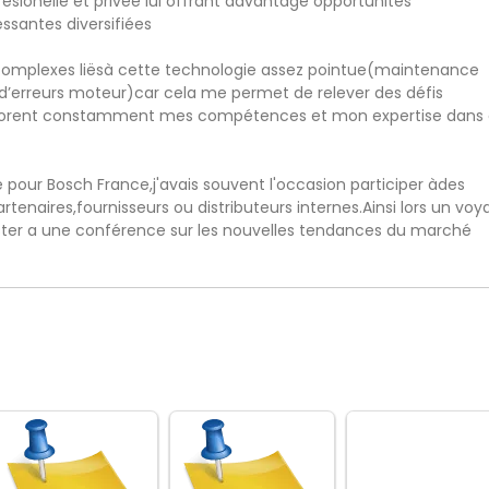
ffesionelle et privée lui offrant davantage opportunités
essantes diversifiées
ts complexes liësà cette technologie assez pointue(maintenance
d’erreurs moteur)car cela me permet de relever des défis
liorent constamment mes compétences et mon expertise dans
pour Bosch France,j'avais souvent l'occasion participer àdes
rtenaires,fournisseurs ou distributeurs internes.Ainsi lors un vo
ister a une conférence sur les nouvelles tendances du marché