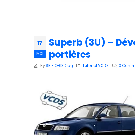
Superb (3U) – Dév
17
portières
Mai
By
SB - OBD Diag
Tutoriel VCDS
0 Comm