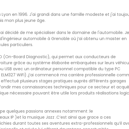
à Lyon en 1996. J'ai grandi dans une famille modeste et j'ai toujo
uis mon plus jeune âge.
ai décidé de me spécialiser dans le domaine de l'automobile. Je
 d'ingénieur automobile à Grenoble où j’ai obtenu un master en
les particuliers.
BD (On-Board Diagnostic), qui permet aux conducteurs de
oiture grâce au système élaborée embarquées sur leurs véhicu
ou USB avec un ordinateur personnel compatible du type PC
ELM327 WiFi) ,j’ai commencé ma carrière professionnelle com
 effectué plusieurs stages pratiques auprès différents garages
fondir mes connaissances techniques pour ce secteur et acquér
e nécessaire pouvant être utile lors produits réalisations logic
loppe quelques passions annexes notamment :le
aux IP )et la musique Jazz .C’est ainsi que grace a ces
hies durant toutes ses aventures extra-professionnels qu’il av