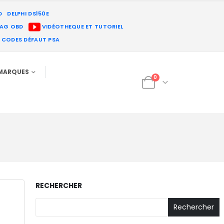
D
DELPHI DS150E
IAG OBD
VIDÉOTHEQUE ET TUTORIEL
E CODES DÉFAUT PSA
MARQUES
0
RECHERCHER
Rechercher