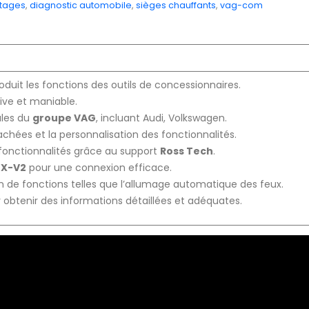
tages
,
diagnostic automobile
,
sièges chauffants
,
vag-com
oduit les fonctions des outils de concessionnaires.
ve et maniable.
ules du
groupe VAG
, incluant Audi, Volkswagen.
achées et la personnalisation des fonctionnalités.
s fonctionnalités grâce au support
Ross Tech
.
EX-V2
pour une connexion efficace.
n de fonctions telles que l’allumage automatique des feux.
btenir des informations détaillées et adéquates.