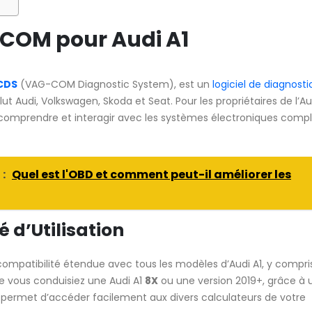
-COM pour Audi A1
CDS
(VAG-COM Diagnostic System), est un
logiciel de diagnosti
t Audi, Volkswagen, Skoda et Seat. Pour les propriétaires de l’Aud
omprendre et interagir avec les systèmes électroniques comp
 :
Quel est l'OBD et comment peut-il améliorer les
é d’Utilisation
ompatibilité étendue avec tous les modèles d’Audi A1, y compris
ue vous conduisiez une Audi A1
8X
ou une version 2019+, grâce à 
iel permet d’accéder facilement aux divers calculateurs de votre