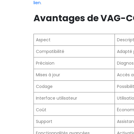
lien
.
Avantages de VAG-CO
Aspect
Descrip
Compatibilité
Adapté 
Précision
Diagnost
Mises à jour
Accès a
Codage
Possibil
Interface utilisateur
Utilisat
Coût
Économi
Support
Assista
Fonctionnalités avancées
Activat