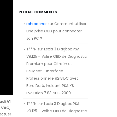
RECENT COMMENTS
rohrbacher
sur
Comment utiliser
une prise OBD pour connecter
son PC ?
T***N
sur
Lexia 3 Diagbox PSA
V9.125 – Valise OBD de Diagnostic
Premium pour Citroën et
Peugeot – Interface
Professionnelle 921815C avec
Bord Doré, Incluant PSA XS
Evolution 7.83 et PP2000
udi A1
T***N
sur
Lexia 3 Diagbox PSA
e
VAG
,
V9.125 – Valise OBD de Diagnostic
fectuer