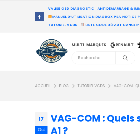
VALISE OBD DIAGNOSTIC
ANTIDÉMARRAGE & IM
MANUEL D’UTILISATION DIAGBOX PSA NOTICE 
TUTORIEL VCDS
LISTE CODE DÉFAUT CANCLIP
MULTI-MARQUES
RENAULT
ACCUEIL
BLOG
TUTORIEL VCDS
VAG-COM : QUE
VAG-COM : Quels s
17
A1 ?
Oct