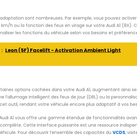
’adaptation sont nombreuses. Par exemple, vous pouvez activer
 km/h ou la fonction des feux en virage sur votre Audi A1 (8X). 
liser les fonctions du véhicule selon vos besoins et préférenc
 :
Leon (5F) Facelift - Activation Ambient Light
ines options cachées dans votre Audi A1, augmentant ainsi se
 l’allumage intelligent des feux de jour (DRL) ou la personnalis
et outil, rendant votre véhicule encore plus adaptatif à vos bes
 Audi A1 vous offre une gamme étendue de fonctionnalités ava
on complète. Cette interface puissante est une ressource indispe
 véhicule. Pour découvrir l’ensemble des capacités du
VCDS
, visi