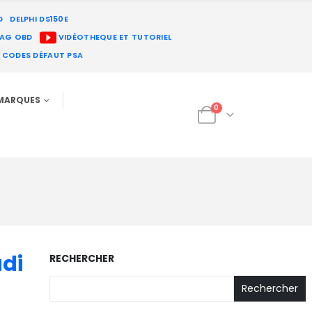
D
DELPHI DS150E
IAG OBD
VIDÉOTHEQUE ET TUTORIEL
E CODES DÉFAUT PSA
MARQUES
0
udi
RECHERCHER
Rechercher