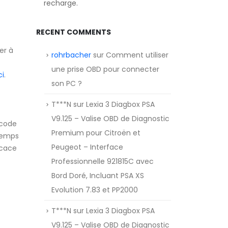
recharge.
RECENT COMMENTS
er à
rohrbacher
sur
Comment utiliser
une prise OBD pour connecter
ci
.
son PC ?
T***N
sur
Lexia 3 Diagbox PSA
V9.125 – Valise OBD de Diagnostic
 code
Premium pour Citroën et
 temps
Peugeot – Interface
icace
Professionnelle 921815C avec
Bord Doré, Incluant PSA XS
Evolution 7.83 et PP2000
T***N
sur
Lexia 3 Diagbox PSA
V9.125 – Valise OBD de Diagnostic