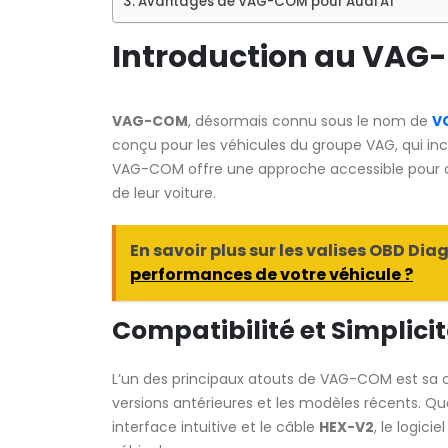
Avantages de VAG-COM pour Audi A1
Introduction au VAG
VAG-COM
, désormais connu sous le nom de
V
conçu pour les véhicules du groupe VAG, qui inclu
VAG-COM offre une approche accessible pour c
de leur voiture.
En savoir plus sur les valises OBD Diag
performances de votre véhicule ?
Compatibilité et Simplicit
L’un des principaux atouts de VAG-COM est sa c
versions antérieures et les modèles récents. Q
interface intuitive et le câble
HEX-V2
, le logic