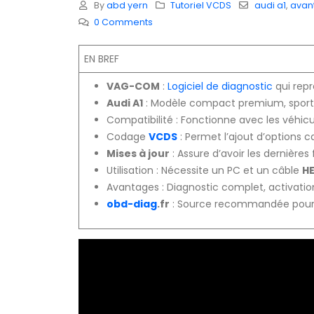
By
abd yern
Tutoriel VCDS
audi a1
,
avan
0 Comments
EN BREF
VAG-COM
:
Logiciel de diagnostic
qui repr
Audi A1
: Modèle compact premium, sporti
Compatibilité : Fonctionne avec les véhic
Codage
VCDS
: Permet l’ajout d’options c
Mises à jour
: Assure d’avoir les dernière
Utilisation : Nécessite un PC et un câble
H
Avantages : Diagnostic complet, activatio
obd-diag
.fr
: Source recommandée pour o