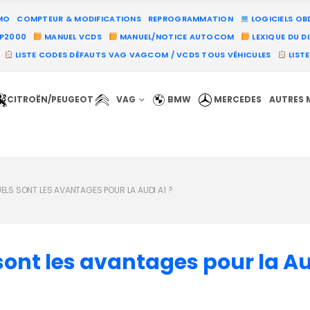
MO
COMPTEUR & MODIFICATIONS
REPROGRAMMATION
LOGICIELS OB
PP2000
MANUEL VCDS
MANUEL/NOTICE AUTOCOM
LEXIQUE DU D
LISTE CODES DÉFAUTS VAG VAGCOM / VCDS TOUS VÉHICULES
LIST
CITROËN/PEUGEOT
VAG
BMW
MERCEDES
AUTRES 
LS SONT LES AVANTAGES POUR LA AUDI A1 ?
ont les avantages pour la A