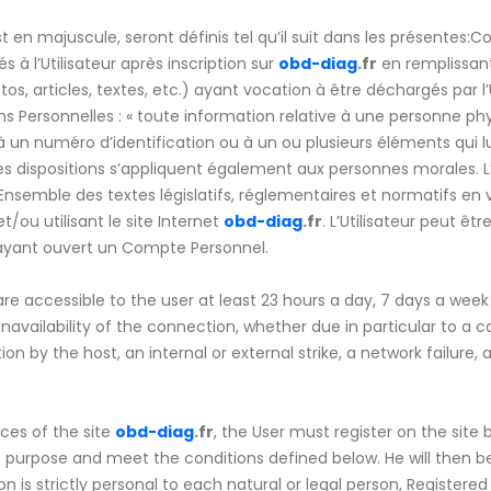
st en majuscule, seront définis tel qu’il suit dans les présente
 à l’Utilisateur après inscription sur
obd-diag
.fr
en remplissant
os, articles, textes, etc.) ayant vocation à être déchargés par l’
ns Personnelles : « toute information relative à une personne phys
n numéro d’identification ou à un ou plusieurs éléments qui lui s
ces dispositions s’appliquent également aux personnes morales. L
Ensemble des textes législatifs, réglementaires et normatifs en v
ou utilisant le site Internet
obd-diag
.fr
. L’Utilisateur peut êt
eur ayant ouvert un Compte Personnel.
are accessible to the user at least 23 hours a day, 7 days a week 
availability of the connection, whether due in particular to a
ion by the host, an internal or external strike, a network failure
ces of the site
obd-diag
.fr
, the User must register on the site
 purpose and meet the conditions defined below. He will then be
on is strictly personal to each natural or legal person, Registered