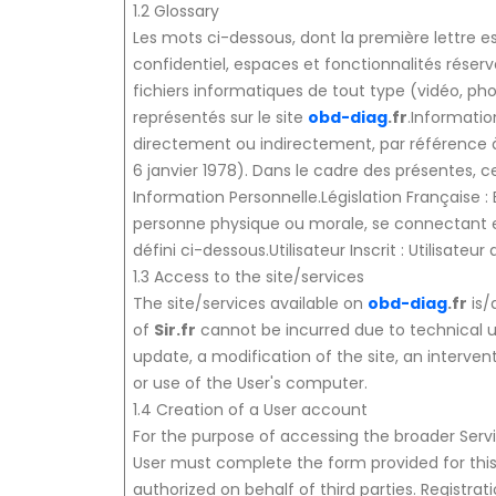
1.2 Glossary
Les mots ci-dessous, dont la première lettre e
confidentiel, espaces et fonctionnalités réservés
fichiers informatiques de tout type (vidéo, phot
représentés sur le site
obd-diag
.fr
.Informatio
directement ou indirectement, par référence à u
6 janvier 1978). Dans le cadre des présentes, 
Information Personnelle.Législation Française : 
personne physique ou morale, se connectant et/
défini ci-dessous.Utilisateur Inscrit : Utilisat
1.3 Access to the site/services
The site/services available on
obd-diag
.fr
is/
of
Sir
.fr
cannot be incurred due to technical un
update, a modification of the site, an intervent
or use of the User's computer.
1.4 Creation of a User account
For the purpose of accessing the broader Servi
User must complete the form provided for this
authorized on behalf of third parties. Registrati