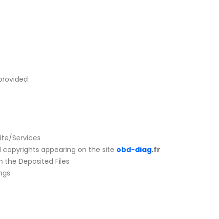
 provided
e
site/Services
nd copyrights appearing on the site
obd-diag
.fr
on the Deposited Files
ngs