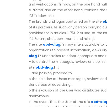
and verifications,
.fr
may, on the one hand, with
suffered, and on the other hand, transmit the
1.13 Trademarks
The brands and logos contained on the site
ob
of its partners. As such, any person carrying o
provided for in articles L. 713-2 et seq. of the I
1.14 Forum, chat, comments and ratings
The site
obd-diag
.fr
may make available to it
organizations to present information, views and
diag
.fr
undertakes to adopt appropriate and r
– to control the messages, reviews and opini
site
obd-diag
.fr
;
– and possibly proceed to:
o the deletion of these messages, reviews and o
slanderous or advertising,
o the exclusion of the user who distributes 
anonymous.
In the event that the User of the site
obd-dia