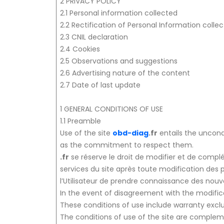
2 PRIVACY POLICY
2.1 Personal information collected
2.2 Rectification of Personal Information colle
2.3 CNIL declaration
2.4 Cookies
2.5 Observations and suggestions
2.6 Advertising nature of the content
2.7 Date of last update
1 GENERAL CONDITIONS OF USE
1.1 Preamble
Use of the site
obd-diag
.fr
entails the uncond
as the commitment to respect them.
.fr
se réserve le droit de modifier et de complét
services du site après toute modification des 
l’Utilisateur de prendre connaissance des nouv
In the event of disagreement with the modifica
These conditions of use include warranty exclus
The conditions of use of the site are compleme