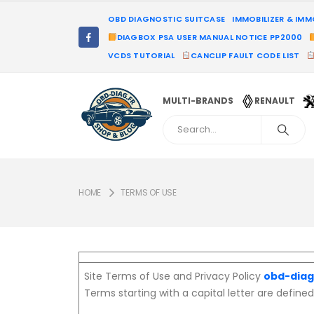
OBD DIAGNOSTIC SUITCASE
IMMOBILIZER & IM
DIAGBOX PSA USER MANUAL NOTICE PP2000
VCDS TUTORIAL
CANCLIP FAULT CODE LIST
MULTI-BRANDS
RENAULT
HOME
TERMS OF USE
Site Terms of Use and Privacy Policy
obd-diag
Terms starting with a capital letter are defined