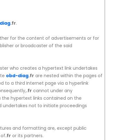
diag
.fr
.
her for the content of advertisements or for
lisher or broadcaster of the said
ster who creates a hypertext link undertakes
ite
obd-diag
.fr
are nested within the pages of
ed to a third Internet page via a hyperlink
onsequently,
.fr
cannot under any
a the hypertext links contained on the
d undertakes not to initiate proceedings
ructures and formatting are, except public
 of
.fr
or its partners.