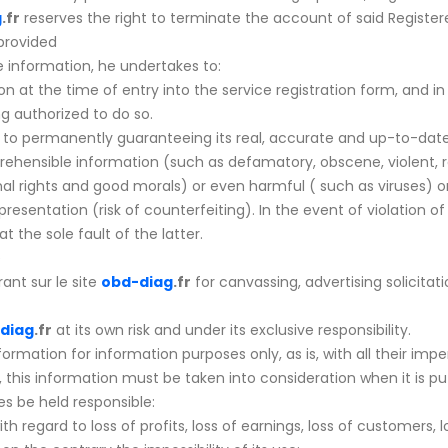
g
.fr
reserves the right to terminate the account of said Register
 provided
de information, he undertakes to:
n at the time of entry into the service registration form, and in
g authorized to do so.
w to permanently guaranteeing its real, accurate and up-to-dat
eprehensible information (such as defamatory, obscene, violent, 
nal rights and good morals) or even harmful ( such as viruses) or
presentation (risk of counterfeiting). In the event of violation of
t the sole fault of the latter.
e
rant sur le site
obd-diag
.fr
for canvassing, advertising solicita
diag
.fr
at its own risk and under its exclusive responsibility.
ormation for information purposes only, as is, with all their impe
 this information must be taken into consideration when it is pu
 be held responsible:
ith regard to loss of profits, loss of earnings, loss of customers