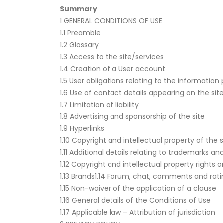
Summary
1 GENERAL CONDITIONS OF USE
1.1 Preamble
1.2 Glossary
1.3 Access to the site/services
1.4 Creation of a User account
1.5 User obligations relating to the information
1.6 Use of contact details appearing on the sit
1.7 Limitation of liability
1.8 Advertising and sponsorship of the site
1.9 Hyperlinks
1.10 Copyright and intellectual property of the 
1.11 Additional details relating to trademarks a
1.12 Copyright and intellectual property rights 
1.13 Brands1.14 Forum, chat, comments and rati
1.15 Non-waiver of the application of a clause
1.16 General details of the Conditions of Use
1.17 Applicable law – Attribution of jurisdiction