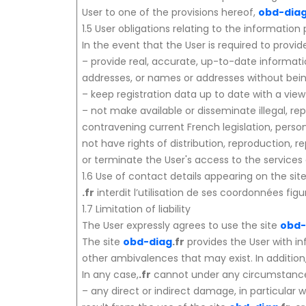
User to one of the provisions hereof,
obd-dia
1.5 User obligations relating to the information
In the event that the User is required to provi
– provide real, accurate, up-to-date informatio
addresses, or names or addresses without bein
– keep registration data up to date with a vie
– not make available or disseminate illegal, r
contravening current French legislation, perso
not have rights of distribution, reproduction, re
or terminate the User's access to the services a
1.6 Use of contact details appearing on the sit
.fr
interdit l’utilisation de ses coordonnées figu
1.7 Limitation of liability
The User expressly agrees to use the site
obd-
The site
obd-diag
.fr
provides the User with inf
other ambivalences that may exist. In addition,
In any case,
.fr
cannot under any circumstances
– any direct or indirect damage, in particular w