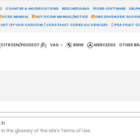
MO
COUNTER & MODIFICATIONS
RESCHEDULING
OBD SOFTWARE
DELPH
VCDS MANUAL
AUTOCOM MANUAL/NOTICE
OBD DIAGNOSIS GLOSS
LIST OF VAG VAGCOM / VCDS FAULT CODES ALL VEHICLES
PSA FAULT CO
CITROEN/PEUGEOT
VAG
BMW
MERCEDES
OTHER B
.fr
 in the glossary of the site's Terms of Use.