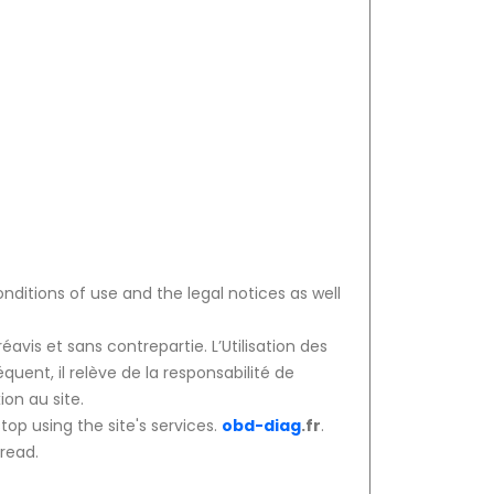
ditions of use and the legal notices as well
avis et sans contrepartie. L’Utilisation des
uent, il relève de la responsabilité de
on au site.
op using the site's services.
obd-diag
.fr
.
 read.