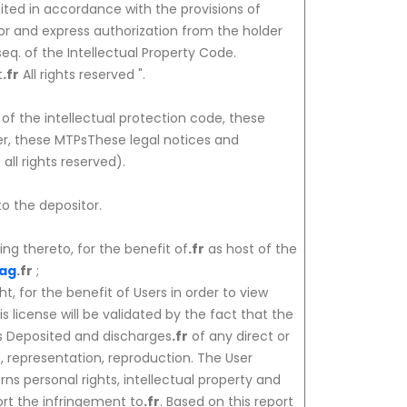
bited in accordance with the provisions of
ior and express authorization from the holder
seq. of the Intellectual Property Code.
t
.fr
All rights reserved ".
of the intellectual protection code, these
r, these MTPsThese legal notices and
ll rights reserved).
to the depositor.
ng thereto, for the benefit of
.fr
as host of the
ag
.fr
;
, for the benefit of Users in order to view
license will be validated by the fact that the
les Deposited and discharges
.fr
of any direct or
on, representation, reproduction. The User
ns personal rights, intellectual property and
ort the infringement to
.fr
. Based on this report