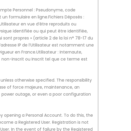
s:Compte Personnel : Pseudonyme, code
 un formulaire en ligne.Fichiers Déposés :
Utilisateur en vue d’être reproduits ou
ique identifiée ou qui peut être identifiée,
ont propres » (article 2 de la loi n° 78-17 du
’adresse IP de l’Utilisateur est notamment une
igueur en France.Utilisateur : Internaute,
re non-inscrit ou Inscrit tel que ce terme est
unless otherwise specified. The responsibility
 case of force majeure, maintenance, an
, a power outage, or even a poor configuration
 by opening a Personal Account. To do this, the
come a Registered User. Registration is not
 User. In the event of failure by the Registered