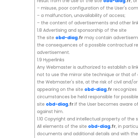
result from the use of the site
obd-diag
.fr
, o
– misuse, poor configuration of the User's comp
– a malfunction, unavailability of access;
– the content of advertisements and other link
1.8 Advertising and sponsorship of the site
The site
obd-diag
.fr
may contain advertisem
the consequences of a possible contractual re
advertisement.
1.9 Hyperlinks
Any Webmaster is authorized to establish a link
not to use the mirror site technique or that of
the Webmaster's site, at the risk of civil and/o
appearing on the site
obd-diag
.fr
recognizes 
circumstances be held responsible for possible
site
obd-diag
.fr
.If the User becomes aware of 
against him.
1.10 Copyright and intellectual property of the 
All elements of the site
obd-diag
.fr
, in parti
documents and additional details and with the e