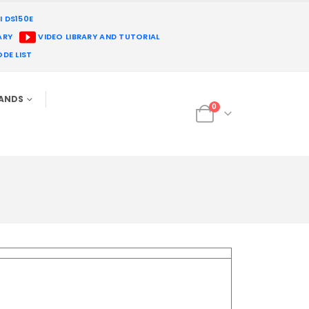
I DS150E
ARY
VIDEO LIBRARY AND TUTORIAL
DE LIST
RANDS
0