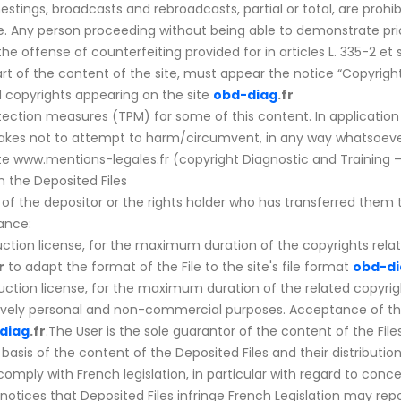
nestings, broadcasts and rebroadcasts, partial or total, are prohi
Code. Any person proceeding without being able to demonstrate pr
the offense of counterfeiting provided for in articles L. 335-2 et 
art of the content of the site, must appear the notice “Copyrigh
nd copyrights appearing on the site
obd-diag
.fr
tection measures (TPM) for some of this content. In application 
takes not to attempt to harm/circumvent, in any way whatsoeve
e www.mentions-legales.fr (copyright Diagnostic and Training – a
on the Deposited Files
 of the depositor or the rights holder who has transferred them 
ance:
ction license, for the maximum duration of the copyrights relati
r
to adapt the format of the File to the site's file format
obd-di
ction license, for the maximum duration of the related copyright
ively personal and non-commercial purposes. Acceptance of this 
diag
.fr
.The User is the sole guarantor of the content of the Fi
e basis of the content of the Deposited Files and their distributi
omply with French legislation, in particular with regard to concer
 notices that Deposited Files infringe French Legislation may rep