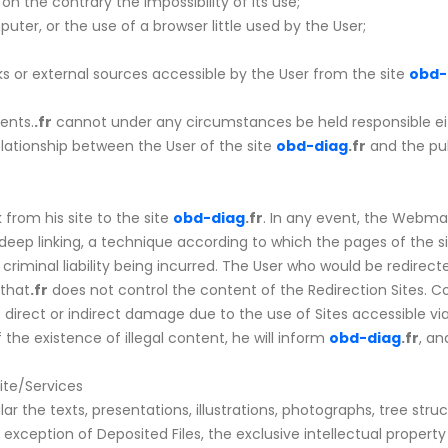
r on the contrary the impossibility of its use;
uter, or the use of a browser little used by the User;
s or external sources accessible by the User from the site
obd-
ents.
.fr
cannot under any circumstances be held responsible eit
lationship between the User of the site
obd-diag
.fr
and the pub
 from his site to the site
obd-diag
.fr
. In any event, the Webma
 deep linking, a technique according to which the pages of the s
r criminal liability being incurred. The User who would be redirect
that
.fr
does not control the content of the Redirection Sites. C
 direct or indirect damage due to the use of Sites accessible vi
the existence of illegal content, he will inform
obd-diag
.fr
, an
site/Services
cular the texts, presentations, illustrations, photographs, tree st
xception of Deposited Files, the exclusive intellectual property