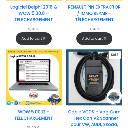
Logiciel Delphi 2016 &
RENAULT PIN EXTRACTOR
WOW 5.00.8 –
/ IMMO REPAIR –
TELECHARGEMENT
TÉLÉCHARGEMENT
5,70
€
3,50
€
Add to cart
Add to cart
SALE
WOW 5.00.12 –
Cable VCDS – Vag Com
TÉLECHARGEMENT
– Hex Can V2 Scanner
pour VW, AUDI, Skoda,
15,90
€