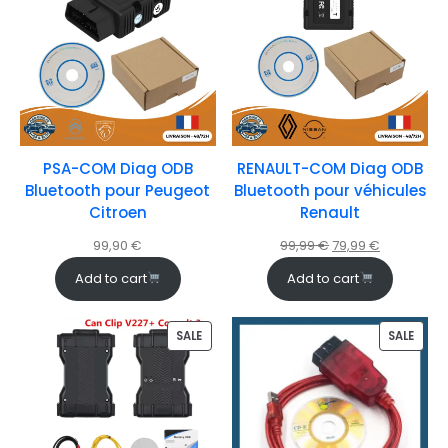
PSA-COM Diag ODB
RENAULT-COM Diag ODB
Bluetooth pour Peugeot
Bluetooth pour véhicules
Citroen
Renault
99,90
€
99,99
€
79,99
€
Add to cart
Add to cart
SALE
SALE