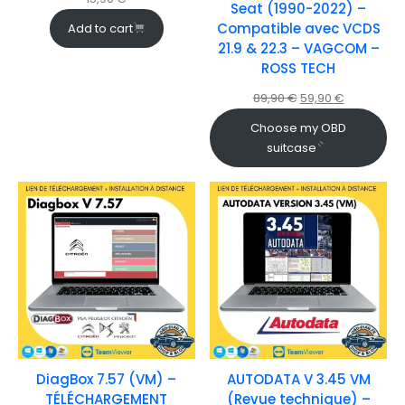
Seat (1990-2022) –
Compatible avec VCDS
Add to cart
21.9 & 22.3 – VAGCOM –
ROSS TECH
89,90
€
59,90
€
Choose my OBD
suitcase
DiagBox 7.57 (VM) –
AUTODATA V 3.45 VM
TÉLÉCHARGEMENT
(Revue technique) –