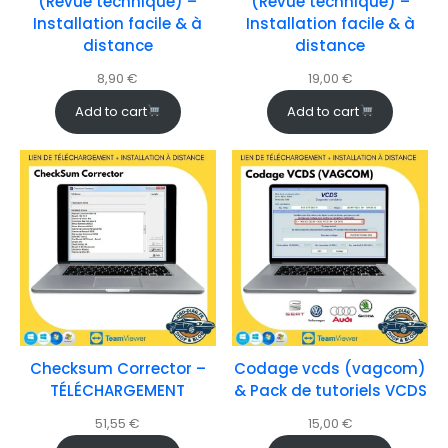
(Revue technique) –
(Revue technique) –
Installation facile & à
Installation facile & à
distance
distance
8,90
€
19,00
€
Add to cart
Add to cart
Checksum Corrector –
Codage vcds (vagcom)
TÉLÉCHARGEMENT
& Pack de tutoriels VCDS
51,55
€
15,00
€