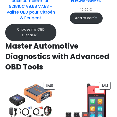
puce complète “or”
TÉLÉCHARGEMENT
921815C V9.68 V7.83 –
19,90
€
Valise OBD pour Citroën
& Peugeot
Add to cart
Choose my OBD
suitcase
Master Automotive
Diagnostics with Advanced
OBD Tools
SALE
SALE