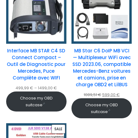
Interface MB STAR C4 SD
MB Star C6 DoIP MB VCI
Connect Compact –
— Multiplexeur WiFi avec
Outil de Diagnostic pour
SSD 2023.06, compatible
Mercedes, Puce
Mercedes-Benz voitures
Complète avec WIFI
et camions, prise en
charge OBD2 et LilBUS
499,99
€
–
1499,00
€
1089,51
€
599,00
€
Choose my OBD
suitcase
Choose my OBD
suitcase
SALE