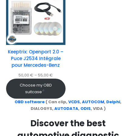
Keeptrix: Openport 2.0 –
Puce J2534 Intégrale
pour Mercedes-Benz
50,00
€
–
55,00
€
Choose my OBD
suitcase
OBD software
( Can clip,
VCDS
,
AUTOCOM
,
Delphi
,
DIALOGYS,
AUTODATA
,
ODIS
, VIDA )
Discover the best
automotive diagnostic