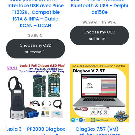
Interface USB avec Puce
Bluetooth & USB – Delphi
FT232RL, Compatible
ds150e
ISTA & INPA – Cable
99,99
€
–
119,99
€
KCAN – DCAN
Choose my OBD
39,99
€
suitcase
Choose my OBD
suitcase
Lexia 3 – PP2000 Diagbox
DiagBox 7.57 (VM) –