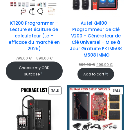
KT200 Programmer –
Autel KM100 –
Lecture et écriture de
Programmeur de Clé
calculateur (Le +
V200 – Générateur de
efficace du marché en
Clé Universel – Mise à
2025)
Jour Gratuite PK IM508
IM608 IMMO
799,00
€
–
899,00
€
599,90
€
499,90
€
Choose my OBD
suitcase
Add to cart
SALE
SALE