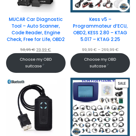
MUCAR Car Diagnostic
Kess v5 –
Tool – Auto Scanner,
Programmateur d’ECU,
Code Reader, Engine
OBD2, KESS 2.80 – KTAG
Check, Free for Life, OBD2
5.017 – KTAG 2.25
58,95
€
39,99
€
99,99
€
–
269,99
€
Choose my OBD
Choose my OBD
suitcase
suitcase
SALE