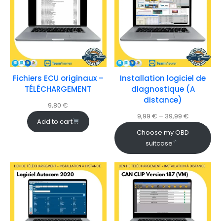
Fichiers ECU originaux –
Installation logiciel de
TÉLÉCHARGEMENT
diagnostique (A
distance)
9,80
€
9,99
€
–
39,99
€
Add to cart
Choose my OBD
suitcase