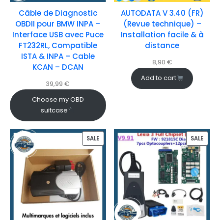
Câble de Diagnostic
AUTODATA V 3.40 (FR)
OBDII pour BMW INPA –
(Revue technique) –
Interface USB avec Puce
Installation facile & à
FT232RL, Compatible
distance
ISTA & INPA – Cable
8,90
€
KCAN – DCAN
Add to cart
39,99
€
Choose my OBD
suitcase
SALE
SALE