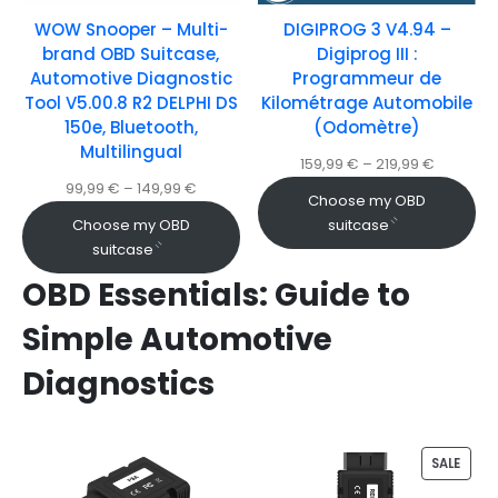
WOW Snooper – Multi-
DIGIPROG 3 V4.94 –
brand OBD Suitcase,
Digiprog III :
Automotive Diagnostic
Programmeur de
Tool V5.00.8 R2 DELPHI DS
Kilométrage Automobile
150e, Bluetooth,
(Odomètre)
Multilingual
159,99
€
–
219,99
€
99,99
€
–
149,99
€
Choose my OBD
Choose my OBD
suitcase
suitcase
OBD Essentials: Guide to
Simple Automotive
Diagnostics
SALE