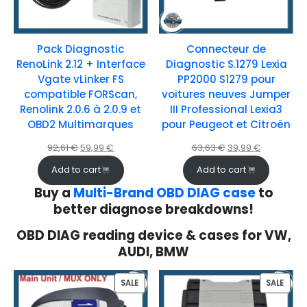
Pack Diagnostic
Connecteur de
RenoLink 2.12 + Interface
Diagnostic S.1279 Lexia
Vgate vLinker FS
PP2000 S1279 pour
compatible FORScan,
voitures neuves Jumper
Renolink 2.0.6 à 2.0.9 et
III Professional Lexia3
OBD2 Multimarques
pour Peugeot et Citroën
92,61
€
59,99
€
63,63
€
39,99
€
Add to cart
Add to cart
Buy a
Multi-Brand OBD DIAG case
to
better diagnose breakdowns!
OBD DIAG reading device & cases for VW,
AUDI, BMW
SALE
SALE