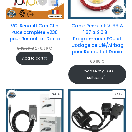
VCI Renault Can Clip
Cable RenoLink V1.99 &
Puce complète V236
1.87 & 2.0.9 –
pour Renault et Dacia
Programmeur ECU et
Codage de Clé/Airbag
349,99
€
249,99
€
pour Renault et Dacia
Add to cart
69,99
€
Choose my OBD
suitcase
SALE
SALE