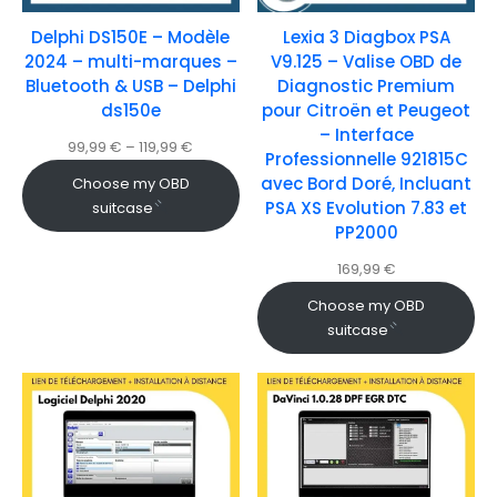
Delphi DS150E – Modèle
Lexia 3 Diagbox PSA
2024 – multi-marques –
V9.125 – Valise OBD de
Bluetooth & USB – Delphi
Diagnostic Premium
ds150e
pour Citroën et Peugeot
– Interface
99,99
€
–
119,99
€
Professionnelle 921815C
avec Bord Doré, Incluant
Choose my OBD
PSA XS Evolution 7.83 et
suitcase
PP2000
169,99
€
Choose my OBD
suitcase