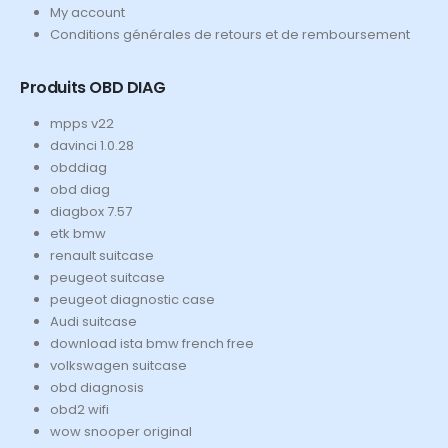
My account
Conditions générales de retours et de remboursement
Produits OBD DIAG
mpps v22
davinci 1.0.28
obddiag
obd diag
diagbox 7.57
etk bmw
renault suitcase
peugeot suitcase
peugeot diagnostic case
Audi suitcase
download ista bmw french free
volkswagen suitcase
obd diagnosis
obd2 wifi
wow snooper original