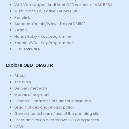
VAG Volkswagen Audi Seat OBD suitcase - VAS 5054
Multi-brand OBD case: Delphi DS150E
Renolink
Autocom/Delphi/Wow - Delphi DS150E
Zedbull
Handy Baby - Key programmer
Xhorse VVDI - Key Programmer
OBD software
Explore OBD-DIAG.FR
About
The blog
Delivery methods
Means of payment
General Conditions of Sale for individuals
Legal notices and privacy policy
General conditions of use of the obd diag site
List of articles on automotive OBD diagnostics
FAQs