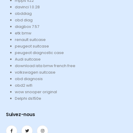
mpps v22
davinci 1.0.28
obddiag
obd diag
diagbox 7.57
etk bmw
renault suitcase
peugeot suitcase
peugeot diagnostic case
Audi suitcase
download ista bmw french free
volkswagen suitcase
obd diagnosis
obd2 wifi
wow snooper original
Delphi ds150e
Suivez-nous