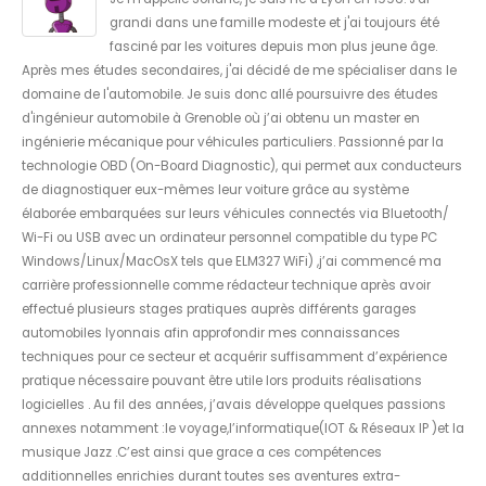
grandi dans une famille modeste et j'ai toujours été
fasciné par les voitures depuis mon plus jeune âge.
Après mes études secondaires, j'ai décidé de me spécialiser dans le
domaine de l'automobile. Je suis donc allé poursuivre des études
d'ingénieur automobile à Grenoble où j’ai obtenu un master en
ingénierie mécanique pour véhicules particuliers. Passionné par la
technologie OBD (On-Board Diagnostic), qui permet aux conducteurs
de diagnostiquer eux-mêmes leur voiture grâce au système
élaborée embarquées sur leurs véhicules connectés via Bluetooth/
Wi-Fi ou USB avec un ordinateur personnel compatible du type PC
Windows/Linux/MacOsX tels que ELM327 WiFi) ,j’ai commencé ma
carrière professionnelle comme rédacteur technique après avoir
effectué plusieurs stages pratiques auprès différents garages
automobiles lyonnais afin approfondir mes connaissances
techniques pour ce secteur et acquérir suffisamment d’expérience
pratique nécessaire pouvant être utile lors produits réalisations
logicielles . Au fil des années, j’avais développe quelques passions
annexes notamment :le voyage,l’informatique(IOT & Réseaux IP )et la
musique Jazz .C’est ainsi que grace a ces compétences
additionnelles enrichies durant toutes ses aventures extra-