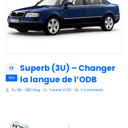
Superb (3U) – Changer
17
la langue de l’ODB
Mai
By
SB - OBD Diag
Tutoriel VCDS
0 Comments