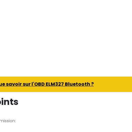
ue savoir sur l'OBD ELM327 Bluetooth ?
ints
mission: