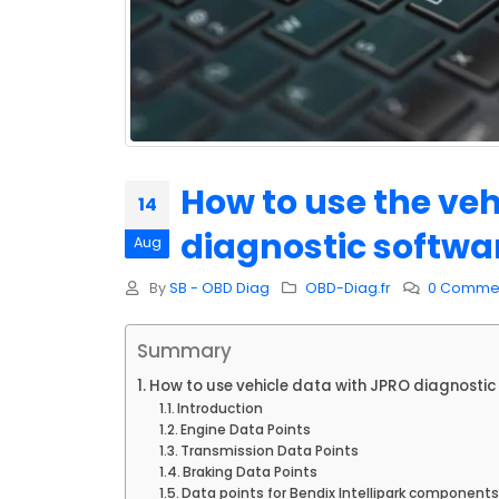
How to use the veh
14
diagnostic softwa
Aug
By
SB - OBD Diag
OBD-Diag.fr
0 Comme
Summary
How to use vehicle data with JPRO diagnostic
Introduction
Engine Data Points
Transmission Data Points
Braking Data Points
Data points for Bendix Intellipark component