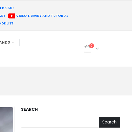
I DS150E
ARY
VIDEO LIBRARY AND TUTORIAL
DE LIST
RANDS
0
SEARCH
Search