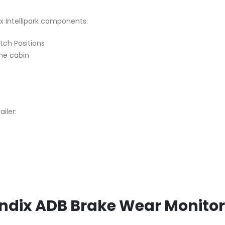
ix Intellipark components:
itch Positions
the cabin
ailer:
Bendix ADB Brake Wear Monito