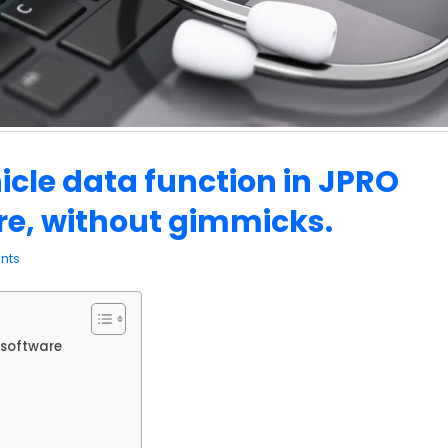
icle data function in JPRO
re, without gimmicks.
nts
 software
s