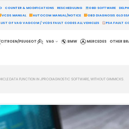
MO
COUNTER & MODIFICATIONS
RESCHEDULING
OBD SOFTWARE
DELPH
VCDS MANUAL
AUTOCOM MANUAL/NOTICE
OBD DIAGNOSIS GLOSS
LIST OF VAG VAGCOM / VCDS FAULT CODES ALL VEHICLES
PSA FAULT CO
CITROEN/PEUGEOT
VAG
BMW
MERCEDES
OTHER B
HICLE DATA FUNCTION IN JPRO DIAGNOSTIC SOFTWARE, WITHOUT GIMMICKS.