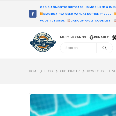
OBD DIAGNOSTIC SUITCASE
IMMOBILIZER & IM
DIAGBOX PSA USER MANUAL NOTICE PP2000
VCDS TUTORIAL
CANCLIP FAULT CODE LIST
MULTI-BRANDS
RENAULT
HOME
BLOG
OBD-DIAG.FR
HOW TO USE THE VE