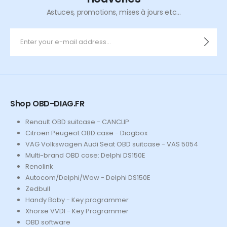
Astuces, promotions, mises à jours etc...
Shop OBD-DIAG.FR
Renault OBD suitcase - CANCLIP
Citroen Peugeot OBD case - Diagbox
VAG Volkswagen Audi Seat OBD suitcase - VAS 5054
Multi-brand OBD case: Delphi DS150E
Renolink
Autocom/Delphi/Wow - Delphi DS150E
Zedbull
Handy Baby - Key programmer
Xhorse VVDI - Key Programmer
OBD software