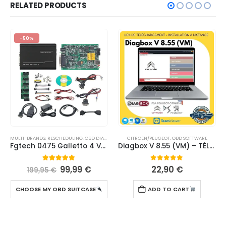
RELATED PRODUCTS
-50%
MULTI-BRANDS
,
RESCHEDULING
,
OBD DIAGNOSTIC SUITCASE
CITROËN/PEUGEOT
,
OBD SOFTWARE
Fgtech 0475 Galletto 4 V54 – Chip Programming Tool, Support BDM/Tricore/OBD for Cars and Trucks
Diagbox V 8.55 (VM) – TÉLÉCHARGEMENT
5.00
out of 5
0
out of 5
99,99
€
22,90
€
199,95
€
CHOOSE MY OBD SUITCASE
ADD TO CART