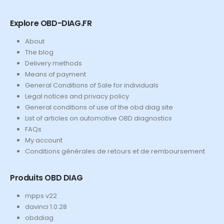
Explore OBD-DIAG.FR
About
The blog
Delivery methods
Means of payment
General Conditions of Sale for individuals
Legal notices and privacy policy
General conditions of use of the obd diag site
List of articles on automotive OBD diagnostics
FAQs
My account
Conditions générales de retours et de remboursement
Produits OBD DIAG
mpps v22
davinci 1.0.28
obddiag