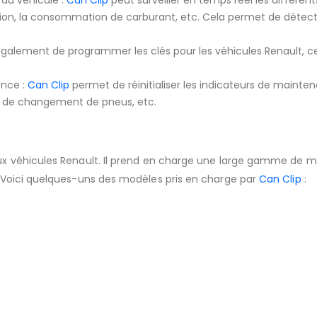
du véhicule :
Can Clip
peut surveiller en temps réel les différen
ion, la consommation de carburant, etc. Cela permet de détecte
alement de programmer les clés pour les véhicules Renault, ce 
ance :
Can Clip
permet de réinitialiser les indicateurs de mainten
les de changement de pneus, etc.
 véhicules Renault. Il prend en charge une large gamme de mod
s. Voici quelques-uns des modèles pris en charge par
Can Clip
: