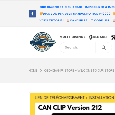
OBD DIAGNOSTIC SUITCASE
IMMOBILIZER & IM
DIAGBOX PSA USER MANUAL NOTICE PP2000
VCDS TUTORIAL
CANCLIP FAULT CODE LIST
MULTI-BRANDS
RENAULT
HOME
OBD-DIAG.FR STORE – WELCOME TO OUR STORE