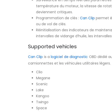
Surveillance en temps réel des paramètres 
température du moteur, la vitesse de rotat
deviennent critiques.
Programmation de clés :
Can Clip
permet ég
ou de vol de clés.
Réinitialisation des indicateurs de mainten
intervalles de vidange d’huile, les interval
Supported vehicles
Can Clip
is a
logiciel de diagnostic
OBD dédié aux
camionnettes et les véhicules utilitaires léger
Clio
Megane
Scenic
Lake
Kangoo
Twingo
Space