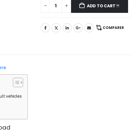
ADD TO CART
COMPARER
here
lt vehicles
load