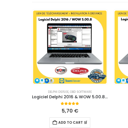
DELPHI DS150E
,
OBD SOFTWARE
Déblocage / Réparation / Mise à jour VAG-COM clône – Intervention à distance
Logiciel Delphi 2016 & WOW 5.00.8 – TELECHARGEMENT
0
out of 5
5,70
€
 🛒
ADD TO CART 🛒