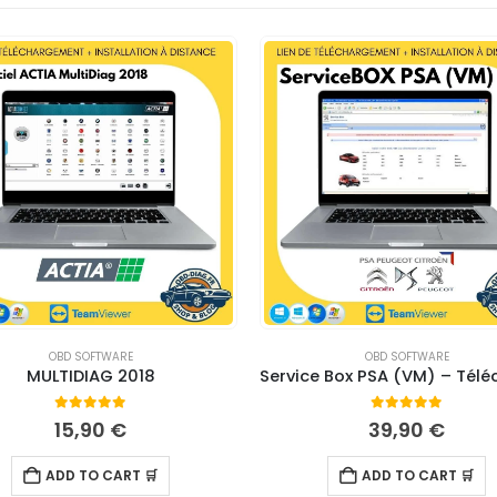
OBD SOFTWARE
OBD SOFTWARE
MULTIDIAG 2018
0
out of 5
0
out of 5
15,90
€
39,90
€
ADD TO CART 🛒
ADD TO CART 🛒