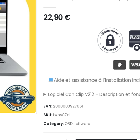
0
out of 5
22,90
€
Aide et assistance à l’installation in
Logiciel Can Clip V212 – Description et fon
EAN:
2000003927661
SKU:
bxhv87dl
Category:
OBD software