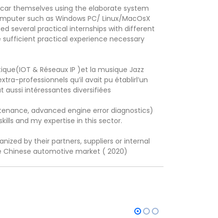
r car themselves using the elaborate system
 computer such as Windows PC/ Linux/MacOsX
ed several practical internships with different
 sufficient practical experience necessary
tique(IOT & Réseaux IP )et la musique Jazz
ra-professionnels qu’il avait pu établirl’un
t aussi intéressantes diversifiées
intenance, advanced engine error diagnostics)
lls and my expertise in this sector.
nized by their partners, suppliers or internal
the Chinese automotive market ( 2020)