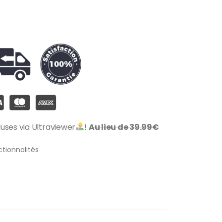
cluses via Ultraviewer
!
Au lieu de 39.99€
ctionnalités