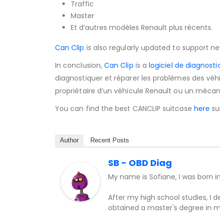
Traffic
Master
Et d’autres modèles Renault plus récents.
Can Clip
is also regularly updated to support n
In conclusion,
Can Clip
is a
logiciel de diagnosti
diagnostiquer et réparer les problèmes des véh
propriétaire d’un véhicule Renault ou un mécan
You can find the best CANCLIP suitcase
here
su
Author
Recent Posts
SB - OBD Diag
My name is Sofiane, I was born i
After my high school studies, I 
obtained a master's degree in m