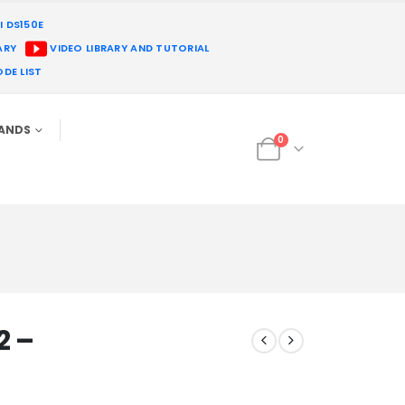
I DS150E
ARY
VIDEO LIBRARY AND TUTORIAL
DE LIST
RANDS
0
2 –