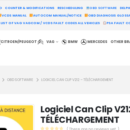
MO
COUNTER & MODIFICATIONS
RESCHEDULING
OBD SOFTWARE
DELPH
VCDS MANUAL
AUTOCOM MANUAL/NOTICE
OBD DIAGNOSIS GLOSS
LIST OF VAG VAGCOM / VCDS FAULT CODES ALL VEHICLES
PSA FAULT CO
CITROEN/PEUGEOT
VAG
BMW
MERCEDES
OTHER B
OBD SOFTWARE
LOGICIEL CAN CLIP V212 – TÉLÉCHARGEMENT
Logiciel Can Clip V21
TÉLÉCHARGEMENT
( There are no reviews yet. )