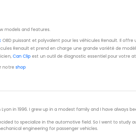
ew models and features.
c
OBD puissant et polyvalent pour les véhicules Renault. Il offr
icules Renault et prend en charge une grande variété de modèle
icien,
Can Clip
est un outil de diagnostic essentiel pour votre a
r notre
shop
n Lyon in 1996. I grew up in a modest family and I have always b
decided to specialize in the automotive field. So I went to study
echanical engineering for passenger vehicles.