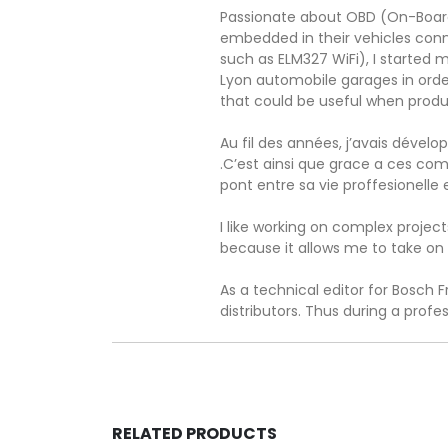
Passionate about OBD (On-Board 
embedded in their vehicles con
such as ELM327 WiFi), I started m
Lyon automobile garages in orde
that could be useful when prod
Au fil des années, j’avais déve
.C’est ainsi que grace a ces com
pont entre sa vie proffesionelle 
I like working on complex projec
because it allows me to take on 
As a technical editor for Bosch F
distributors. Thus during a prof
RELATED PRODUCTS