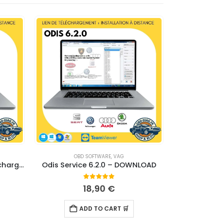
OBD SOFTWARE
,
VAG
Service Box PSA (VM) – Téléchargement
Odis Service 6.2.0 – DOWNLOAD
0
out of 5
18,90
€
9,9
ADD TO CART 🛒
CHOOSE 