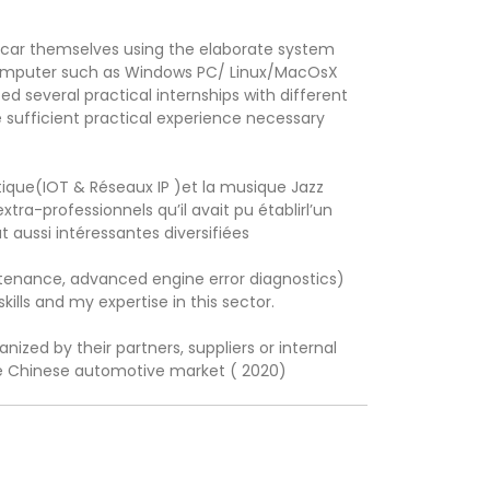
r car themselves using the elaborate system
 computer such as Windows PC/ Linux/MacOsX
ed several practical internships with different
 sufficient practical experience necessary
tique(IOT & Réseaux IP )et la musique Jazz
ra-professionnels qu’il avait pu établirl’un
t aussi intéressantes diversifiées
intenance, advanced engine error diagnostics)
lls and my expertise in this sector.
nized by their partners, suppliers or internal
the Chinese automotive market ( 2020)