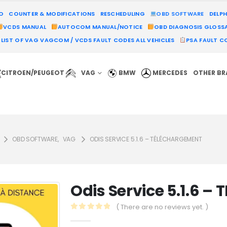
MO
COUNTER & MODIFICATIONS
RESCHEDULING
OBD SOFTWARE
DELPH
VCDS MANUAL
AUTOCOM MANUAL/NOTICE
OBD DIAGNOSIS GLOSS
LIST OF VAG VAGCOM / VCDS FAULT CODES ALL VEHICLES
PSA FAULT CO
CITROEN/PEUGEOT
VAG
BMW
MERCEDES
OTHER B
OBD SOFTWARE
,
VAG
ODIS SERVICE 5.1.6 – TÉLÉCHARGEMENT
Odis Service 5.1.6 
( There are no reviews yet. )
0
out of 5