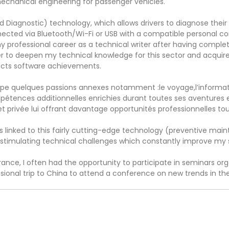
echanical engineering for passenger vehicles.
Diagnostic) technology, which allows drivers to diagnose thei
nected via Bluetooth/Wi-Fi or USB with a compatible personal
y professional career as a technical writer after having complet
r to deepen my technical knowledge for this sector and acquire
ucts software achievements.
loppe quelques passions annexes notamment :le voyage,l’informa
pétences additionnelles enrichies durant toutes ses aventures ext
et privée lui offrant davantage opportunités professionnelles tou
ts linked to this fairly cutting-edge technology (preventive ma
stimulating technical challenges which constantly improve my ski
rance, I often had the opportunity to participate in seminars orga
essional trip to China to attend a conference on new trends in 