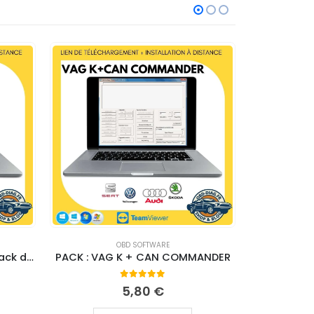
OBD SOFTWARE
CITROËN
Codage vcds (vagcom) & Pack de tutoriels VCDS
PACK : VAG K + CAN COMMANDER
0
out of 5
5,80
€