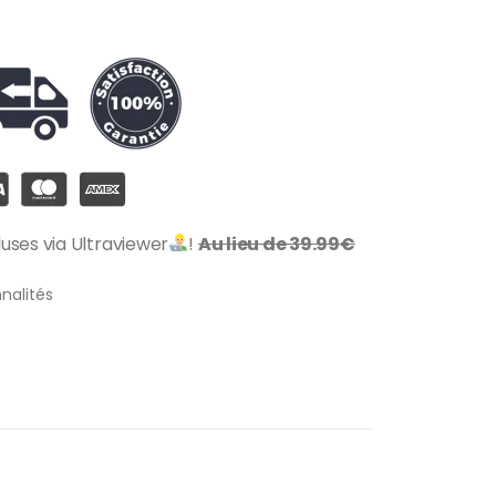
cluses via Ultraviewer
!
Au lieu de 39.99€
nnalités