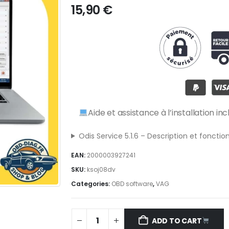
15,90
€
Aide et assistance à l’installation in
Odis Service 5.1.6 – Description et fonctio
EAN:
2000003927241
SKU:
ksoj08dv
Categories:
OBD software
,
VAG
ADD TO CART