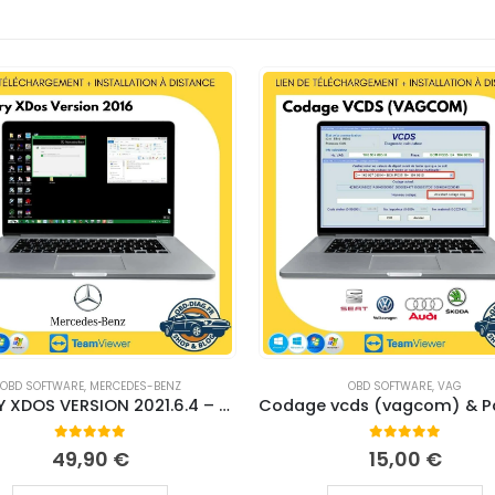
OBD SOFTWARE
,
MERCEDES-BENZ
OBD SOFTWARE
,
VAG
XENTRY XDOS VERSION 2021.6.4 – DOWNLOAD
0
out of 5
0
out of 5
49,90
€
15,00
€