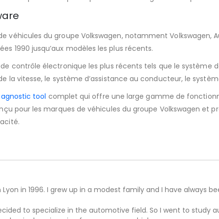
ware
e véhicules du groupe Volkswagen, notamment Volkswagen, Audi,
ées 1990 jusqu’aux modèles les plus récents.
e contrôle électronique les plus récents tels que le système d
de la vitesse, le système d’assistance au conducteur, le système
agnostic tool
complet qui offre une large gamme de fonctionna
 conçu pour les marques de véhicules du groupe Volkswagen et p
acité.
n Lyon in 1996. I grew up in a modest family and I have always b
decided to specialize in the automotive field. So I went to study