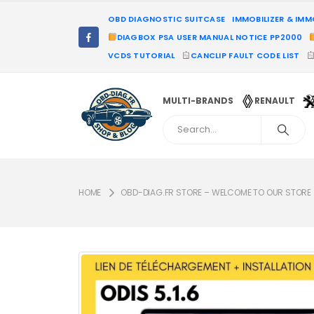
OBD DIAGNOSTIC SUITCASE
IMMOBILIZER & IM
DIAGBOX PSA USER MANUAL NOTICE PP2000
VCDS TUTORIAL
CANCLIP FAULT CODE LIST
MULTI-BRANDS
RENAULT
HOME
OBD-DIAG.FR STORE – WELCOME TO OUR STORE