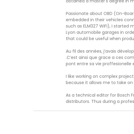
obtained a master's degree in m
Passionate about OBD (On-Board 
embedded in their vehicles con
such as ELM327 WiFi), I started m
Lyon automobile garages in orde
that could be useful when prod
Au fil des années, j’avais déve
.C’est ainsi que grace a ces com
pont entre sa vie proffesionelle 
I like working on complex projec
because it allows me to take on 
As a technical editor for Bosch F
distributors. Thus during a prof