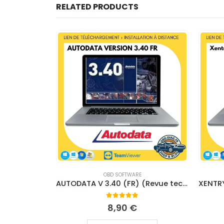
RELATED PRODUCTS
OBD SOFTWARE
Pack Renault KEYGEN – TÉLÉCHARGEMENT
AUTODATA V 3.40 (FR) (Revue technique) – Installation facile & à distance
0
out of 5
8,90
€