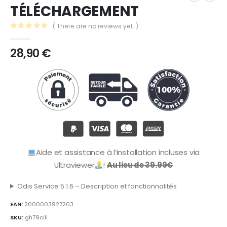
TÉLÉCHARGEMENT
( There are no reviews yet. )
0
out of 5
28,90
€
Aide et assistance à l’installation incluses via
Ultraviewer
!
Au lieu de 39.99€
Odis Service 5.1.6 – Description et fonctionnalités
EAN:
2000003927203
SKU:
gh79cili