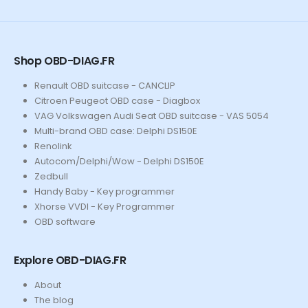
Shop OBD-DIAG.FR
Renault OBD suitcase - CANCLIP
Citroen Peugeot OBD case - Diagbox
VAG Volkswagen Audi Seat OBD suitcase - VAS 5054
Multi-brand OBD case: Delphi DS150E
Renolink
Autocom/Delphi/Wow - Delphi DS150E
Zedbull
Handy Baby - Key programmer
Xhorse VVDI - Key Programmer
OBD software
Explore OBD-DIAG.FR
About
The blog