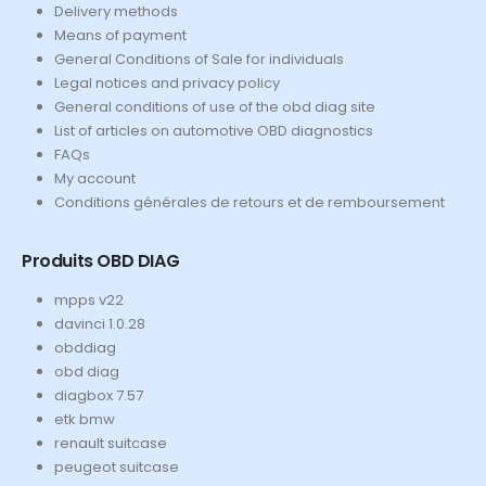
Delivery methods
Means of payment
General Conditions of Sale for individuals
Legal notices and privacy policy
General conditions of use of the obd diag site
List of articles on automotive OBD diagnostics
FAQs
My account
Conditions générales de retours et de remboursement
Produits OBD DIAG
mpps v22
davinci 1.0.28
obddiag
obd diag
diagbox 7.57
etk bmw
renault suitcase
peugeot suitcase