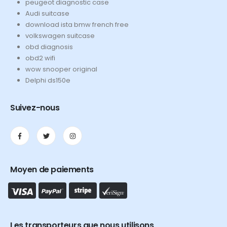
peugeot diagnostic case
Audi suitcase
download ista bmw french free
volkswagen suitcase
obd diagnosis
obd2 wifi
wow snooper original
Delphi ds150e
Suivez-nous
Moyen de paiements
Les transporteurs que nous utilisons