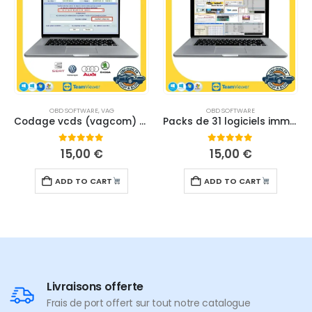
OBD SOFTWARE
,
VAG
OBD SOFTWARE
Codage vcds (vagcom) & Pack de tutoriels VCDS
Packs de 31 logiciels immo off – TÉLÉCHARGEMENT
0
out of 5
0
out of 5
15,00
€
15,00
€
ADD TO CART
ADD TO CART
Livraisons offerte
Frais de port offert sur tout notre catalogue