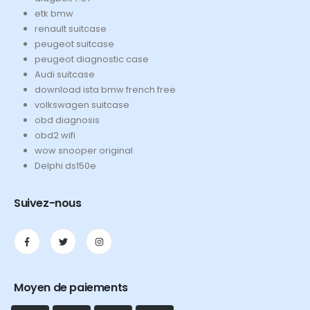
etk bmw
renault suitcase
peugeot suitcase
peugeot diagnostic case
Audi suitcase
download ista bmw french free
volkswagen suitcase
obd diagnosis
obd2 wifi
wow snooper original
Delphi ds150e
Suivez-nous
Moyen de paiements