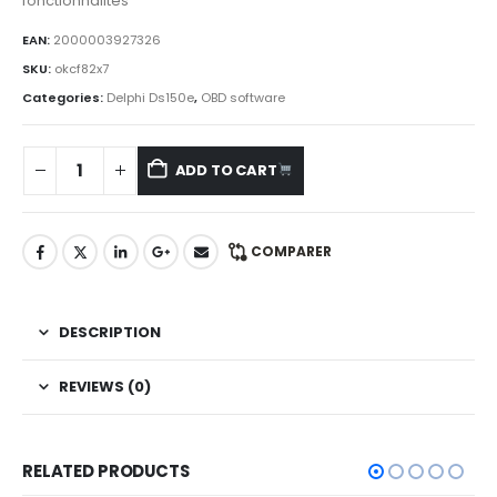
fonctionnalités
EAN:
2000003927326
SKU:
okcf82x7
Categories:
Delphi Ds150e
,
OBD software
ADD TO CART
COMPARER
DESCRIPTION
REVIEWS (0)
RELATED PRODUCTS