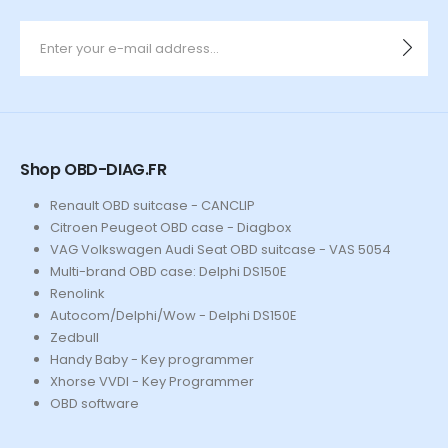
Shop OBD-DIAG.FR
Renault OBD suitcase - CANCLIP
Citroen Peugeot OBD case - Diagbox
VAG Volkswagen Audi Seat OBD suitcase - VAS 5054
Multi-brand OBD case: Delphi DS150E
Renolink
Autocom/Delphi/Wow - Delphi DS150E
Zedbull
Handy Baby - Key programmer
Xhorse VVDI - Key Programmer
OBD software