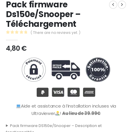
Pack firmware
Ds150e/Snooper –
Téléchargement
( There are no reviews yet. )
0
out of 5
4,80
€
Aide et assistance à l’installation incluses via
Ultraviewer
!
Au lieu de 39.99€
Pack firmware DS150e/Snooper – Description et