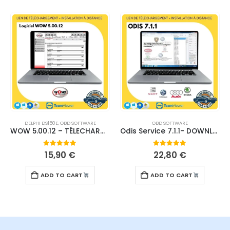
DELPHI DS150E
,
OBD SOFTWARE
OBD SOFTWARE
WOW 5.00.12 – TÉLECHARGEMENT
Odis Service 7.1.1- DOWNLOAD
0
out of 5
0
out of 5
15,90
€
22,80
€
ADD TO CART
ADD TO CART