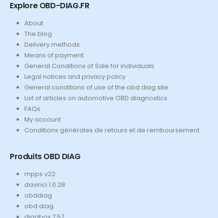
Explore OBD-DIAG.FR
About
The blog
Delivery methods
Means of payment
General Conditions of Sale for individuals
Legal notices and privacy policy
General conditions of use of the obd diag site
List of articles on automotive OBD diagnostics
FAQs
My account
Conditions générales de retours et de remboursement
Produits OBD DIAG
mpps v22
davinci 1.0.28
obddiag
obd diag
diagbox 7.57