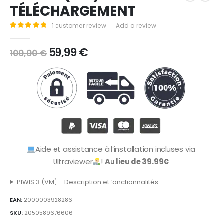
TÉLÉCHARGEMENT
1
customer review
|
Add a review
5.00
out of 5
59,99
€
100,00
€
Aide et assistance à l’installation incluses via
Ultraviewer
!
Au lieu de 39.99€
PIWIS 3 (VM) – Description et fonctionnalités
EAN:
2000003928286
SKU:
2050589676606