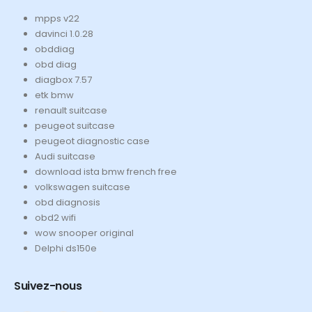
mpps v22
davinci 1.0.28
obddiag
obd diag
diagbox 7.57
etk bmw
renault suitcase
peugeot suitcase
peugeot diagnostic case
Audi suitcase
download ista bmw french free
volkswagen suitcase
obd diagnosis
obd2 wifi
wow snooper original
Delphi ds150e
Suivez-nous