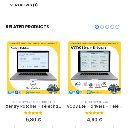
REVIEWS (1)
RELATED PRODUCTS
OBD SOFTWARE
,
MERCEDES-BENZ
OBD SOFTWARE
,
VAG
Xentry Patcher – Téléchargement
VCDS Lite + drivers – Téléchargement
0
out of 5
0
out of 5
5,80
€
4,90
€