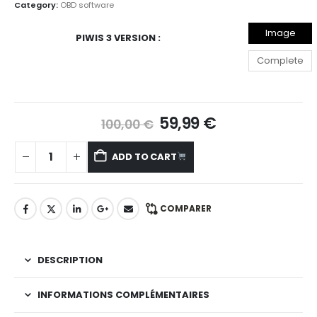
Category:
OBD software
Image
PIWIS 3 VERSION
acronis
Complete
PIWIS III
installation
38.900 F +
+
38.250F
59,99
€
100,00
€
activation
ADD TO CART
COMPARER
DESCRIPTION
INFORMATIONS COMPLÉMENTAIRES