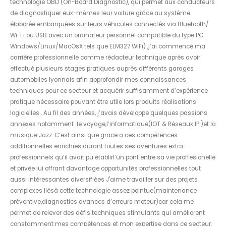
technologie OBD (On-Board Diagnostic), qui permet aux conducteurs
de diagnostiquer eux-mêmes leur voiture grâce au système
élaborée embarquées sur leurs véhicules connectés via Bluetooth/
Wi-Fi ou USB avec un ordinateur personnel compatible du type PC
Windows/Linux/MacOsX tels que ELM327 WiFi) ,j’ai commencé ma
carrière professionnelle comme rédacteur technique après avoir
effectué plusieurs stages pratiques auprès différents garages
automobiles lyonnais afin approfondir mes connaissances
techniques pour ce secteur et acquérir suffisamment d’expérience
pratique nécessaire pouvant être utile lors produits réalisations
logicielles . Au fil des années, j’avais développe quelques passions
annexes notamment :le voyage,l’informatique(IOT & Réseaux IP )et la
musique Jazz .C’est ainsi que grace a ces compétences
additionnelles enrichies durant toutes ses aventures extra-
professionnels qu’il avait pu établirl’un pont entre sa vie proffesionelle
et privée lui offrant davantage opportunités professionnelles tout
aussi intéressantes diversifiées J'aime travailler sur des projets
complexes liësà cette technologie assez pointue(maintenance
préventive,diagnostics avances d’erreurs moteur)car cela me
permet de relever des défis techniques stimulants qui améliorent
constamment mes compétences et mon expertise dans ce secteur.