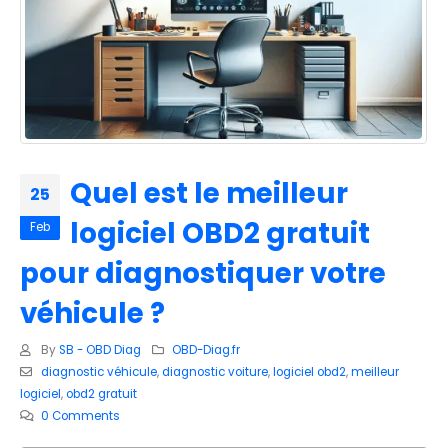
Quel est le meilleur
25
logiciel OBD2 gratuit
Feb
pour diagnostiquer votre
véhicule ?
By
SB - OBD Diag
OBD-Diag.fr
diagnostic véhicule
,
diagnostic voiture
,
logiciel obd2
,
meilleur
logiciel
,
obd2 gratuit
0 Comments