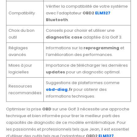
Vérifier la compatibilité de votre système
Compatibility
avec l’adaptateur
OBD2
ELM327
Bluetooth
.
Choix du bon
Conseils pour choisir et utiliser une
outil
diagnostic case
adaptée à la Golf 3.
Réglages
Informations sur la
reprogramming
et
avancés
l’amélioration des performances.
Mises à jour
Importance de télécharger les dernières
logicielles
updates
pour un diagnostic optimal.
Suggestions de plateformes comme
Ressources
obd-diag
.fr
pour obtenir des
recommandées
informations techniques.
Optimiser la prise
OBD
sur une Golf 3 nécessite une approche
technique et bien informée pour tirer le meilleur parti des
capacités de diagnostic de ce modèle emblématique. Pour
les passionnés et professionnels tels que Jean, il est essentiel
d’utiliser des outils tels que l’adaptateur
OBD2
ELM327