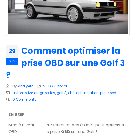
Comment optimiser la
29
prise OBD sur une Golf 3
Nov
?
By
abd yern
VCDS Tutorial
automotive diagnostics
,
golf 3
,
obd
,
optimisation
,
prise obd
0 Comments
EN BREF
Mise à niveau
Présentation des étapes pour optimiser
OBD
la prise
OBD
sur une Golf 3.