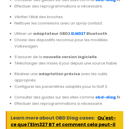
Effectuer des reprogrammations si nécessaire.
Vérifier l’état des broches.
Nettoyer les connexions avec un spray contact.
Utiliser un
adaptateur OBD2
ELM327
Bluetooth
.
Choisir des dispositifs reconnus pour les modèles
Volkswagen.
S’assurer de la
nouvelle version logicielle
.
Télécharger des mises à jour depuis une source fiable.
Réaliser une
adaptation précise
avec les outils
appropriés.
Configurer les paramètres adaptés pour la Golf 3.
Consulter des guides sur des sites comme
obd-diag
.fr
.
Effectuer des reprogrammations si nécessaire.
Learn more about OBD Diag cases:
Qu'est-
ce que l'Elm327 BT et comment cela peut-il