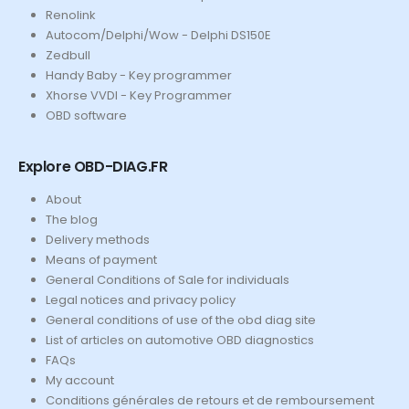
Renolink
Autocom/Delphi/Wow - Delphi DS150E
Zedbull
Handy Baby - Key programmer
Xhorse VVDI - Key Programmer
OBD software
Explore OBD-DIAG.FR
About
The blog
Delivery methods
Means of payment
General Conditions of Sale for individuals
Legal notices and privacy policy
General conditions of use of the obd diag site
List of articles on automotive OBD diagnostics
FAQs
My account
Conditions générales de retours et de remboursement