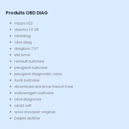
Produits OBD DIAG
mpps v22
davinci 1.0.28
obddiag
obd diag
diagbox 7.57
etk bmw
renault suitcase
peugeot suitcase
peugeot diagnostic case
Audi suitcase
download ista bmw french free
volkswagen suitcase
obd diagnosis
obd2 wifi
wow snooper original
Delphi ds150e