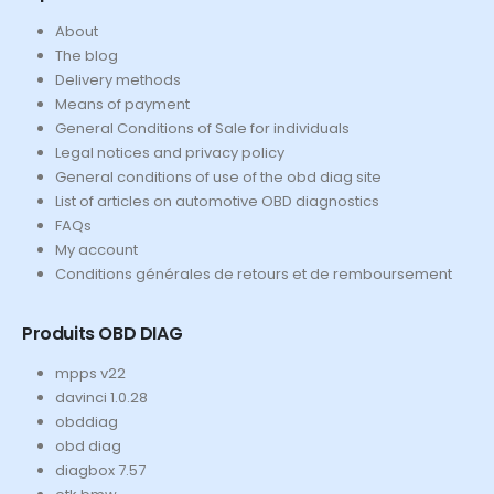
About
The blog
Delivery methods
Means of payment
General Conditions of Sale for individuals
Legal notices and privacy policy
General conditions of use of the obd diag site
List of articles on automotive OBD diagnostics
FAQs
My account
Conditions générales de retours et de remboursement
Produits OBD DIAG
mpps v22
davinci 1.0.28
obddiag
obd diag
diagbox 7.57