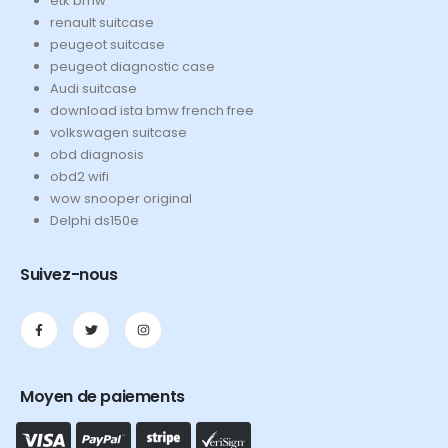
etk bmw
renault suitcase
peugeot suitcase
peugeot diagnostic case
Audi suitcase
download ista bmw french free
volkswagen suitcase
obd diagnosis
obd2 wifi
wow snooper original
Delphi ds150e
Suivez-nous
Moyen de paiements