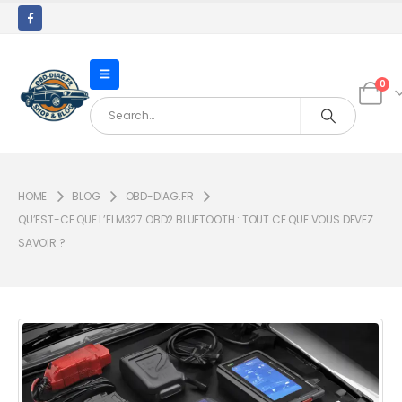
0
HOME
BLOG
OBD-DIAG.FR
QU’EST-CE QUE L’ELM327 OBD2 BLUETOOTH : TOUT CE QUE VOUS DEVEZ
SAVOIR ?