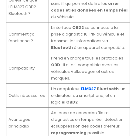
Qu’est-ce que
sans fil qui permet de lire les
error
l’ELM327 OBD2
codes
et les
données en temps réel
Bluetooth ?
du véhicule.
L’interface
OBD2
se connecte à la
Comment ça
prise diagnostic 16-PIN du véhicule et
fonctionne ?
transmet les informations via
Bluetooth
à un appareil compatible.
Prend en charge tous les protocoles
OBD-II
et est compatible avec les
Compatibility
véhicules Volkswagen et autres
marques.
Un adaptateur
ELM327
Bluetooth
, un
Outils nécessaires
ordinateur ou smartphone, et un
logiciel
OBD2
.
Absence de connexion filaire,
Avantages
diagnostics en temps réel, détection
principaux
et suppression des codes d’erreur,
reprogramming
possible.