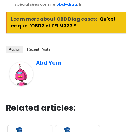
spécialisées comme
obd-diag
.fr
.
Learn more about OBD Diag cases:
Qu'est-
ce que l'OBD2 et l'ELM327 ?
Author
Recent Posts
Abd Yern
Related articles: