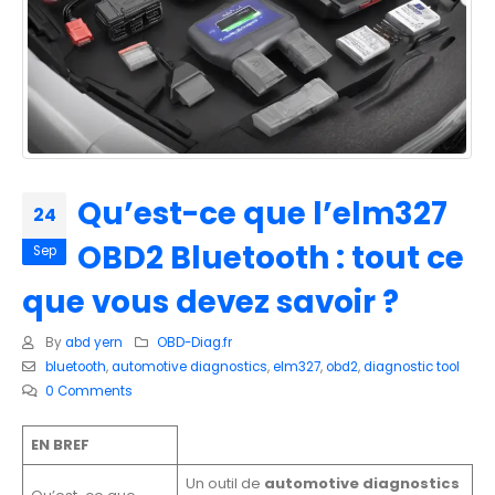
Qu’est-ce que l’elm327
24
OBD2 Bluetooth : tout ce
Sep
que vous devez savoir ?
By
abd yern
OBD-Diag.fr
bluetooth
,
automotive diagnostics
,
elm327
,
obd2
,
diagnostic tool
0 Comments
EN BREF
Un outil de
automotive diagnostics