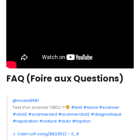
FAQ (Foire aux Questions)
@moela9581
Test d’un scanner OBD2 !!!
#test
#essai
#scanner
#obd2
#scannerobd
#scannerobd2
#diagnostique
#reparation
#voiture
#auto
#topdon
♬ Calm LoFi song(882353) – S_R