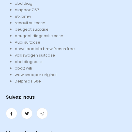
obd diag
diagbox 7.57
etk bmw
renault suitcase
peugeot suitcase
peugeot diagnostic case
Audi suitcase
download ista bmw french free
volkswagen suitcase
obd diagnosis
obd2 wifi
wow snooper original
Delphi ds150e
Suivez-nous