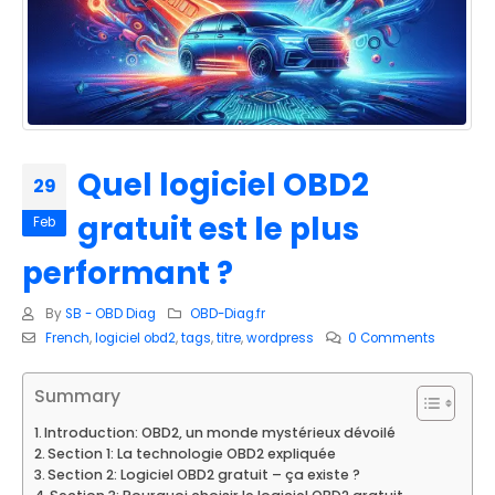
Quel logiciel OBD2
29
gratuit est le plus
Feb
performant ?
By
SB - OBD Diag
OBD-Diag.fr
French
,
logiciel obd2
,
tags
,
titre
,
wordpress
0 Comments
Summary
Introduction: OBD2, un monde mystérieux dévoilé
Section 1: La technologie OBD2 expliquée
Section 2: Logiciel OBD2 gratuit – ça existe ?