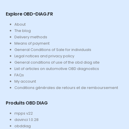
Explore OBD-DIAG.FR
About
The blog
Delivery methods
Means of payment
General Conditions of Sale for individuals
Legal notices and privacy policy
General conditions of use of the obd diag site
List of articles on automotive OBD diagnostics
FAQs
My account
Conditions générales de retours et de remboursement
Produits OBD DIAG
mpps v22
davinci 1.0.28
obddiag