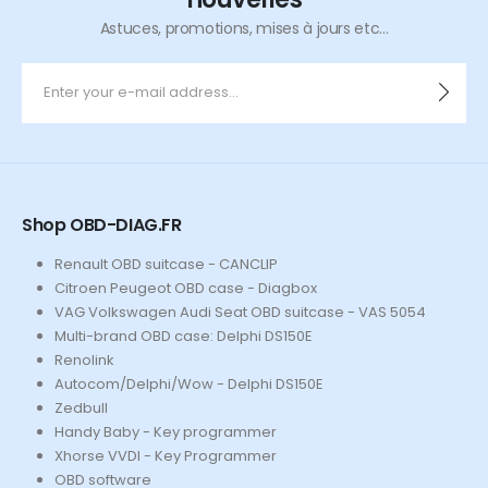
Astuces, promotions, mises à jours etc...
Shop OBD-DIAG.FR
Renault OBD suitcase - CANCLIP
Citroen Peugeot OBD case - Diagbox
VAG Volkswagen Audi Seat OBD suitcase - VAS 5054
Multi-brand OBD case: Delphi DS150E
Renolink
Autocom/Delphi/Wow - Delphi DS150E
Zedbull
Handy Baby - Key programmer
Xhorse VVDI - Key Programmer
OBD software