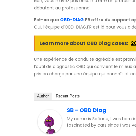
Non, vous n’avez pas besoin d’être un professio
débutant au professionnel.
Est-ce que
OBD-DIAG
.FR offre du support a
Oui, l’équipe d’OBD-DIAG.FR est là pour vous ai
Learn more about OBD Diag cases:
2
Une expérience de conduite agréable est promi
l’outil de diagnostic OBD qui convient le mieux à
pris en charge par une équipe qui connaît et co
Author
Recent Posts
SB - OBD Diag
My name is Sofiane, I was born i
fascinated by cars since I was v