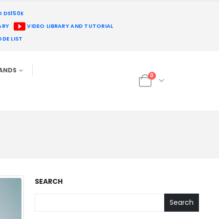
I DS150E
ARY
VIDEO LIBRARY AND TUTORIAL
DE LIST
RANDS
0
SEARCH
Search