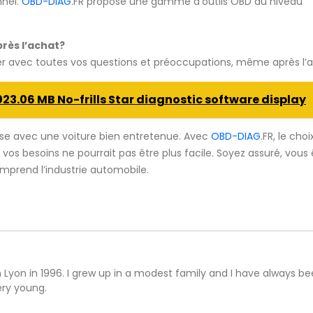
nnel.
OBD-DIAG
.FR propose une gamme d’outils OBD du niveau
près l’achat?
der avec toutes vos questions et préoccupations, même après l’
023.06 MB No-frills Star diagnostic software display
se avec une voiture bien entretenue. Avec
OBD-DIAG
.FR, le choi
 vos besoins ne pourrait pas être plus facile. Soyez assuré, vous
mprend l’industrie automobile.
n Lyon in 1996. I grew up in a modest family and I have always b
ery young.