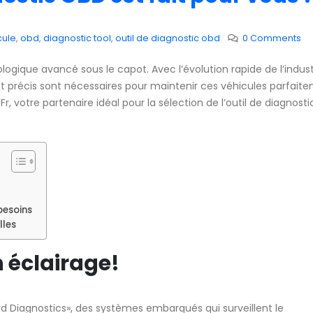
cule
,
obd
,
diagnostic tool
,
outil de diagnostic obd
0 Comments
logique avancé sous le capot. Avec l’évolution rapide de l’indust
et précis sont nécessaires pour maintenir ces véhicules parfait
, votre partenaire idéal pour la sélection de l’outil de diagnost
besoins
lles
n éclairage!
d Diagnostics», des systèmes embarqués qui surveillent le