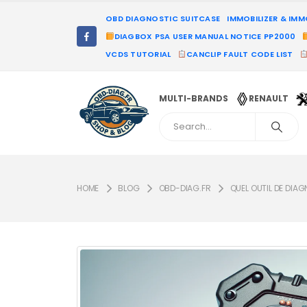
OBD DIAGNOSTIC SUITCASE
IMMOBILIZER & IM
DIAGBOX PSA USER MANUAL NOTICE PP2000
VCDS TUTORIAL
CANCLIP FAULT CODE LIST
MULTI-BRANDS
RENAULT
HOME
BLOG
OBD-DIAG.FR
QUEL OUTIL DE DIA