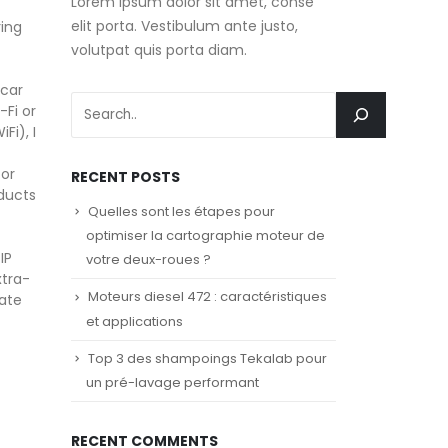
Lorem ipsum dolor sit amet, conse
elit porta. Vestibulum ante justo,
ing
volutpat quis porta diam.
 car
Fi or
i), I
for
RECENT POSTS
oducts
Quelles sont les étapes pour
optimiser la cartographie moteur de
IP
votre deux-roues ?
xtra-
Moteurs diesel 472 : caractéristiques
vate
et applications
Top 3 des shampoings Tekalab pour
un pré-lavage performant
RECENT COMMENTS