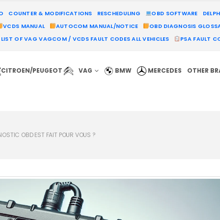
MO
COUNTER & MODIFICATIONS
RESCHEDULING
OBD SOFTWARE
DELPH
VCDS MANUAL
AUTOCOM MANUAL/NOTICE
OBD DIAGNOSIS GLOSS
LIST OF VAG VAGCOM / VCDS FAULT CODES ALL VEHICLES
PSA FAULT CO
CITROEN/PEUGEOT
VAG
BMW
MERCEDES
OTHER B
GNOSTIC OBD EST FAIT POUR VOUS ?