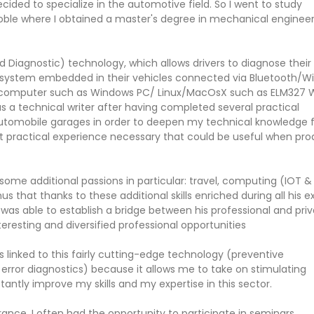
ecided to specialize in the automotive field. So I went to study
ble where I obtained a master's degree in mechanical engineer
Diagnostic) technology, which allows drivers to diagnose their
system embedded in their vehicles connected via Bluetooth/Wi-
 computer such as Windows PC/ Linux/MacOsX such as ELM327 WiF
s a technical writer after having completed several practical
 automobile garages in order to deepen my technical knowledge 
nt practical experience necessary that could be useful when pr
some additional passions in particular: travel, computing (IOT & 
us that thanks to these additional skills enriched during all his e
was able to establish a bridge between his professional and pri
teresting and diversified professional opportunities
s linked to this fairly cutting-edge technology (preventive
ror diagnostics) because it allows me to take on stimulating
antly improve my skills and my expertise in this sector.
rance, I often had the opportunity to participate in seminars