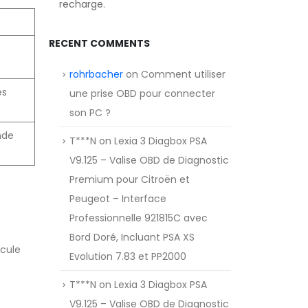
recharge.
RECENT COMMENTS
rohrbacher
on
Comment utiliser
es
une prise OBD pour connecter
son PC ?
nde
T***N
on
Lexia 3 Diagbox PSA
V9.125 – Valise OBD de Diagnostic
Premium pour Citroën et
Peugeot – Interface
Professionnelle 921815C avec
Bord Doré, Incluant PSA XS
icule
Evolution 7.83 et PP2000
T***N
on
Lexia 3 Diagbox PSA
V9.125 – Valise OBD de Diagnostic