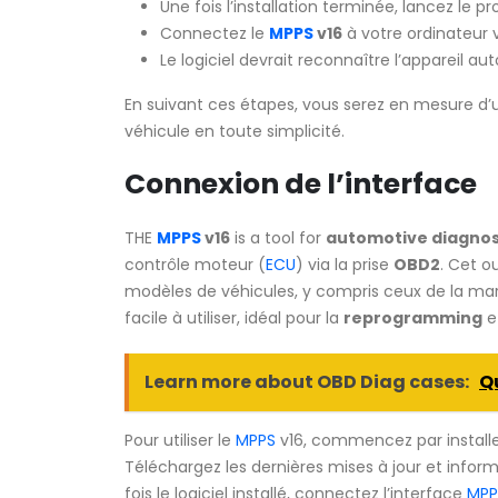
Une fois l’installation terminée, lancez le 
Connectez le
MPPS
v16
à votre ordinateur v
Le logiciel devrait reconnaître l’appareil a
En suivant ces étapes, vous serez en mesure d’ut
véhicule en toute simplicité.
Connexion de l’interface
THE
MPPS
v16
is a tool for
automotive diagnos
contrôle moteur (
ECU
) via la prise
OBD2
. Cet o
modèles de véhicules, y compris ceux de la m
facile à utiliser, idéal pour la
reprogramming
e
Learn more about OBD Diag cases:
Qu
Pour utiliser le
MPPS
v16, commencez par installer
Téléchargez les dernières mises à jour et inf
fois le logiciel installé, connectez l’interface
MPP