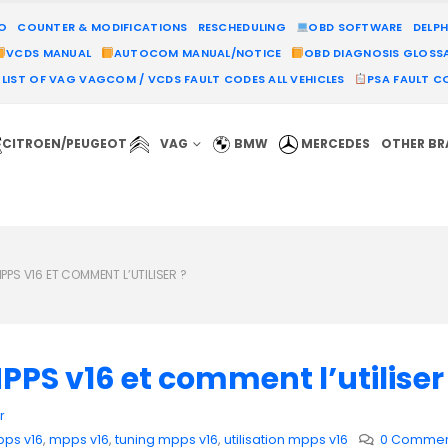
MO
COUNTER & MODIFICATIONS
RESCHEDULING
OBD SOFTWARE
DELPH
VCDS MANUAL
AUTOCOM MANUAL/NOTICE
OBD DIAGNOSIS GLOSS
LIST OF VAG VAGCOM / VCDS FAULT CODES ALL VEHICLES
PSA FAULT CO
CITROEN/PEUGEOT
VAG
BMW
MERCEDES
OTHER B
PPS V16 ET COMMENT L’UTILISER ?
PPS v16 et comment l’utiliser
r
pps v16
,
mpps v16
,
tuning mpps v16
,
utilisation mpps v16
0 Commen