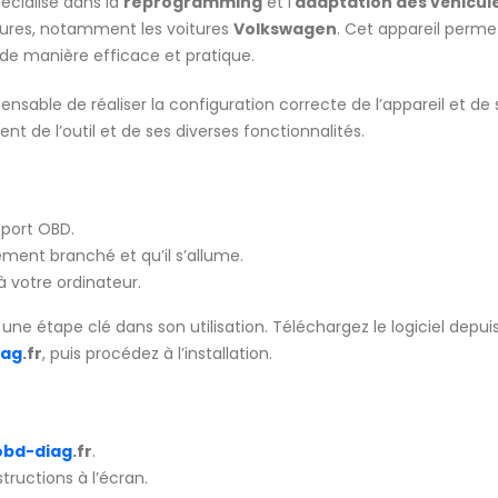
écialisé dans la
reprogramming
et l’
adaptation des véhicul
ures, notamment les voitures
Volkswagen
. Cet appareil perme
s de manière efficace et pratique.
ispensable de réaliser la configuration correcte de l’appareil et de
t de l’outil et de ses diverses fonctionnalités.
 port OBD.
ment branché et qu’il s’allume.
à votre ordinateur.
une étape clé dans son utilisation. Téléchargez le logiciel depuis
iag
.fr
, puis procédez à l’installation.
obd-diag
.fr
.
structions à l’écran.