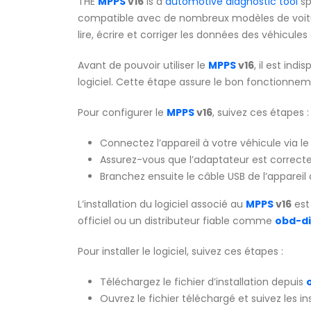
THE
MPPS
v16
is a
automotive diagnostic tool
sp
compatible avec de nombreux modèles de voit
lire, écrire et corriger les données des véhicule
Avant de pouvoir utiliser le
MPPS
v16
, il est ind
logiciel. Cette étape assure le bon fonctionnemen
Pour configurer le
MPPS
v16
, suivez ces étapes :
Connectez l’appareil à votre véhicule via le
Assurez-vous que l’adaptateur est correcte
Branchez ensuite le câble USB de l’appareil 
L’installation du logiciel associé au
MPPS
v16
est 
officiel ou un distributeur fiable comme
obd-d
Pour installer le logiciel, suivez ces étapes :
Téléchargez le fichier d’installation depuis
Ouvrez le fichier téléchargé et suivez les in