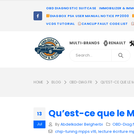
OBD DIAGNOSTIC SUITCASE
IMMOBILIZER & IM
DIAGBOX PSA USER MANUAL NOTICE PP2000
VCDS TUTORIAL
CANCLIP FAULT CODE LIST
MULTI-BRANDS
RENAULT
HOME
BLOG
OBD-DIAG.FR
QU’EST-CE QUE LE M
Qu’est-ce que le M
13
Jul
By
Abdelkader Belgherbi
OBD-Diag.f
chip-tuning mpps v16
,
lecture écriture m