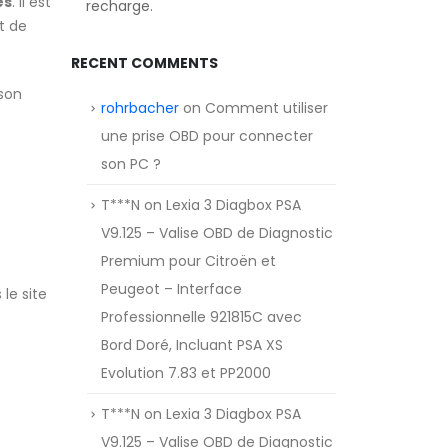
es
. Il est
recharge.
t de
RECENT COMMENTS
 son
rohrbacher
on
Comment utiliser
une prise OBD pour connecter
son PC ?
T***N
on
Lexia 3 Diagbox PSA
V9.125 – Valise OBD de Diagnostic
Premium pour Citroën et
Peugeot – Interface
 le site
Professionnelle 921815C avec
Bord Doré, Incluant PSA XS
Evolution 7.83 et PP2000
T***N
on
Lexia 3 Diagbox PSA
V9.125 – Valise OBD de Diagnostic