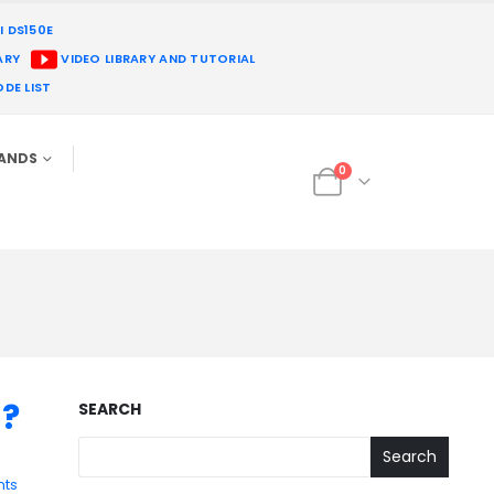
I DS150E
ARY
VIDEO LIBRARY AND TUTORIAL
DE LIST
RANDS
0
 ?
SEARCH
Search
ts