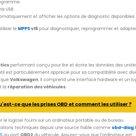
programme.
ia USB.
utomatiquement et afficher les options de diagnostic disponibles.
iliser le
MPPS
v16
pour diagnostiquer, reprogrammer et adapter
tics
performant conçu pour lire et écrire les données des unité
util est particulièrement apprécié pour sa compatibilité avec div
arque
Volkswagen
. Il comprend une interface hardware et un log
t la
réparation des véhicules
.
'est-ce que les prises OBD et comment les utiliser ?
 le logiciel fourni sur un ordinateur portable ou de bureau.
ormations techniques depuis une source fiable comme
obd-diag
.
S
au port
OBD2
du véhicule. Assurez-vous que l’ordinateur est