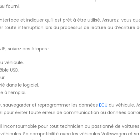
B fourni.
terface et indiquer qu’il est prêt à être utilisé. Assurez-vous qu
r toute interruption lors du processus de lecture ou d’écriture 
16, suivez ces étapes :
u véhicule.
âble USB.
ur.
é dans le logiciel.
e à l’emploi.
ire, sauvegarder et reprogrammer les données
ECU
du véhicule. A
iciel pour éviter toute erreur de communication ou données corr
il incontournable pour tout technicien ou passionné de voitures
éhicules. Sa compatibilité avec les véhicules Volkswagen et sa f