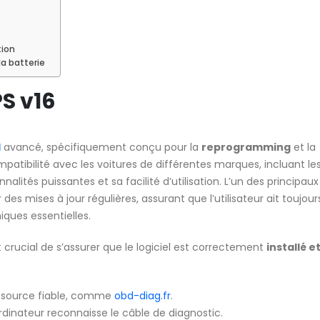
tion
a batterie
S v16
l
avancé, spécifiquement conçu pour la
reprogramming
et la
mpatibilité avec les voitures de différentes marques, incluant le
nnalités puissantes et sa facilité d’utilisation. L’un des principaux
 des mises à jour régulières, assurant que l’utilisateur ait toujou
iques essentielles.
st crucial de s’assurer que le logiciel est correctement
installé e
 source fiable, comme
obd-diag.fr
.
’ordinateur reconnaisse le câble de diagnostic.