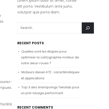
Lorem ipsum dolor sit amet, conse
elit porta. Vestibulum ante justo,
volutpat quis porta diam.
e
des
RECENT POSTS
Quelles sont les étapes pour
optimiser la cartographie moteur de
votre deux-roues ?
Moteurs diesel 472 : caractéristiques
et applications
ssurez-
Top 3 des shampoings Tekalab pour
ompues.
un pré-lavage performant
acilité
RECENT COMMENTS